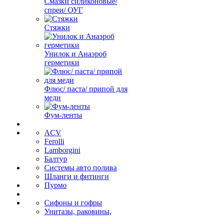
Смазки силиконовые/
спреи/ ОУГ
Стяжки
Унилок и Анаэроб
герметики
Флюс/ паста/ припой для
меди
Фум-ленты
ACV
Ferolli
Lamborgini
Балтур
Системы авто полива
Шланги и фитинги
Пурмо
Сифоны и гофры
Унитазы, раковины,