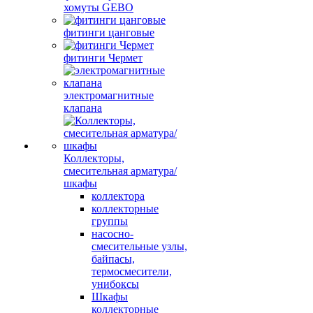
хомуты GEBO
фитинги цанговые
фитинги Чермет
электромагнитные
клапана
Коллекторы,
смесительная арматура/
шкафы
коллектора
коллекторные
группы
насосно-
смесительные узлы,
байпасы,
термосмесители,
унибоксы
Шкафы
коллекторные