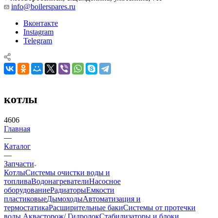
info@boilerspares.ru
Вконтакте
Instagram
Telegram
котлы
4606
Главная
—
Каталог
—
Запчасти
Котлы
Системы очистки воды и
топлива
Водонагреватели
Насосное
оборудование
Радиаторы
Емкости
пластиковые
Дымоходы
Автоматизация и
термостатика
Расширительные баки
Системы от протечки
воды Аквасторож/ Гидролок
Стабилизаторы и блоки