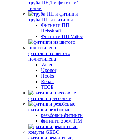
труба ПНД и фитинги/
полив
труба ПП и фитинги
Фитинги ПП
Heisskraft
Фитинги ПП Valtec
фитинги из шитого
полиэтилена
Valtec
Uponor
Hoobs
Rehau
TECE
фитинги прессовые
фитинги резьбовые
резьбовые фитинги
фитинги хром TIM
фитинги ремонтные,