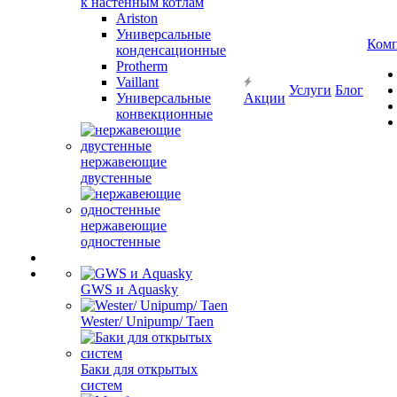
к настенным котлам
Ariston
Универсальные
Ком
конденсационные
Protherm
Vaillant
Услуги
Блог
Универсальные
Акции
конвекционные
нержавеющие
двустенные
нержавеющие
одностенные
GWS и Aquasky
Wester/ Unipump/ Taen
Баки для открытых
систем