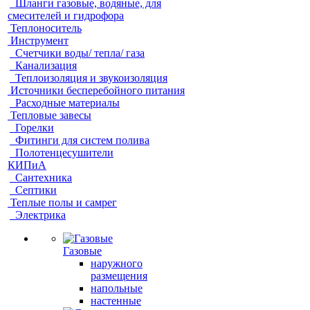
Шланги газовые, водяные, для
смесителей и гидрофора
Теплоноситель
Инструмент
Счетчики воды/ тепла/ газа
Канализация
Теплоизоляция и звукоизоляция
Источники бесперебойного питания
Расходные материалы
Тепловые завесы
Горелки
Фитинги для систем полива
Полотенцесушители
КИПиА
Сантехника
Септики
Теплые полы и самрег
Электрика
Газовые
наружного
размещения
напольные
настенные