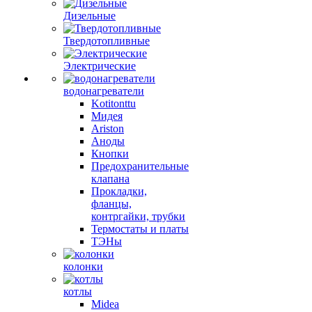
Дизельные
Твердотопливные
Электрические
водонагреватели
Kotitonttu
Мидея
Ariston
Аноды
Кнопки
Предохранительные
клапана
Прокладки,
фланцы,
контргайки, трубки
Термостаты и платы
ТЭНы
колонки
котлы
Midea