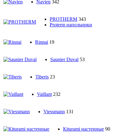
Navien
342
PROTHERM
343
Proterm напольники
Rinnai
19
Saunier Duval
53
Tiberis
23
Vaillant
232
Viessmann
131
Кiturami настенные
90