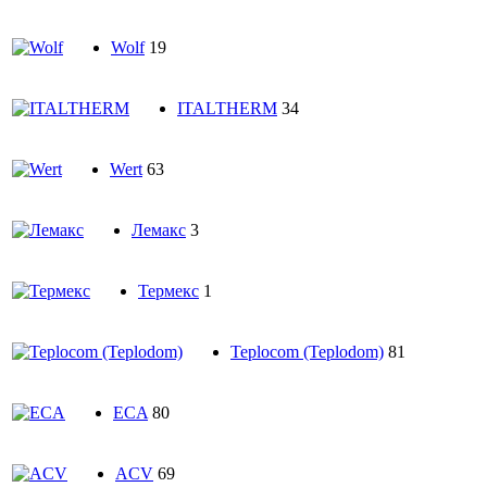
Wolf
19
ITALTHERM
34
Wert
63
Лемакс
3
Термекс
1
Teplocom (Teplodom)
81
ECA
80
ACV
69