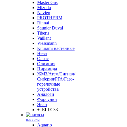
Master Gas
Mizudo
Navien
PROTHERM
Rinnai
Saunier Duval
Tiberis
Vaillant
Viessmann
Кiturami настенные
Нева
Оазис
Олимпия
Пирамида
ЖМЗ/Атем/Сигнал/
Сиберия/РГА/Газо-
горелочные
устройства
Aналоги
Форсунки
Эван
+ ЕЩЕ 33
насосы
Aquario