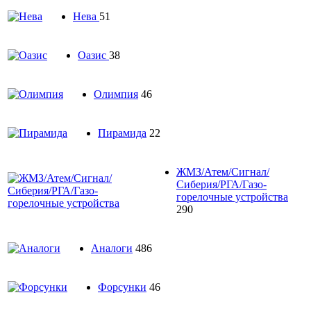
Нева
51
Оазис
38
Олимпия
46
Пирамида
22
ЖМЗ/Атем/Сигнал/
Сиберия/РГА/Газо-
горелочные устройства
290
Aналоги
486
Форсунки
46