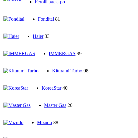
Ferolli электро
Fondital
81
Haier
33
IMMERGAS
99
Kiturami Turbo
98
KoreaStar
40
Master Gas
26
Mizudo
88