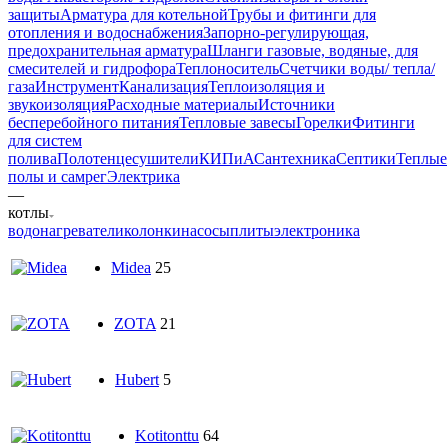
защиты
Арматура для котельной
Трубы и фитинги для
отопления и водоснабжения
Запорно-регулирующая,
предохранительная арматура
Шланги газовые, водяные, для
смесителей и гидрофора
Теплоноситель
Счетчики воды/ тепла/
газа
Инструмент
Канализация
Теплоизоляция и
звукоизоляция
Расходные материалы
Источники
бесперебойного питания
Тепловые завесы
Горелки
Фитинги
для систем
полива
Полотенцесушители
КИПиА
Сантехника
Септики
Теплые
полы и самрег
Электрика
—
котлы
водонагреватели
колонки
насосы
плиты
электроника
Midea
25
ZOTA
21
Hubert
5
Kotitonttu
64