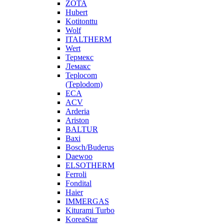
ZOTA
Hubert
Kotitonttu
Wolf
ITALTHERM
Wert
Термекс
Лемакс
Teplocom
(Teplodom)
ECA
ACV
Arderia
Ariston
BALTUR
Baxi
Bosch/Buderus
Daewoo
ELSOTHERM
Ferroli
Fondital
Haier
IMMERGAS
Kiturami Turbo
KoreaStar