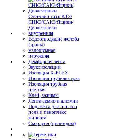
Счетчики газа/ КТЗ/
СИКЗ/САКЗ/Ящики/
Диэлектрики
внутренняя
Водоотводящие желоба
(трапы)
малошумная
наружняя
Демферная лента
Звукоизоляции
Изоляция K-FLEX
Изоляция трубная серая
Изоляция трубная
цветная
Клей, зажимы
Лента армир и алюмин
Подложка для теплого
пола и пеноплекс,
минвата
Скорлупа (цилиндры)