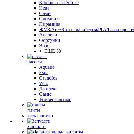
Кiturami настенные
Нева
Оазис
Олимпия
Пирамида
ЖМЗ/Атем/Сигнал/Сиберия/РГА/Газо-горелоч
Aналоги
Форсунки
Эван
+ ЕЩЕ 33
насосы
Aquario
Espa
Grundfos
Wilo
Джилекс
Оазис
Универсальные
плиты
электроника
Запчасти