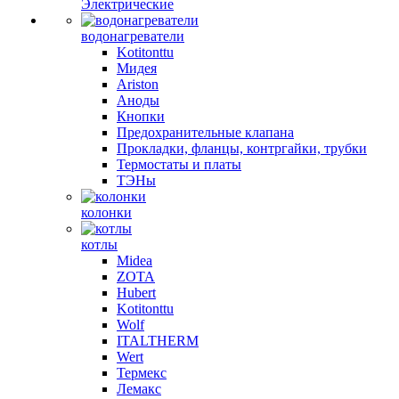
Электрические
водонагреватели
Kotitonttu
Мидея
Ariston
Аноды
Кнопки
Предохранительные клапана
Прокладки, фланцы, контргайки, трубки
Термостаты и платы
ТЭНы
колонки
котлы
Midea
ZOTA
Hubert
Kotitonttu
Wolf
ITALTHERM
Wert
Термекс
Лемакс