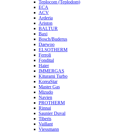
Teplocom (Teplodom)
ECA
ACV
Arderia
Ariston
BALTUR
Baxi
Bosch/Buderus
Daewoo
ELSOTHERM
Ferroli
Fondital
Haier
IMMERGAS
Kiturami Turbo
KoreaStar
Master Gas
Mizudo
Navien
PROTHERM
Rinnai
Saunier Duval
Tiberis
Vaillant
Viessmann