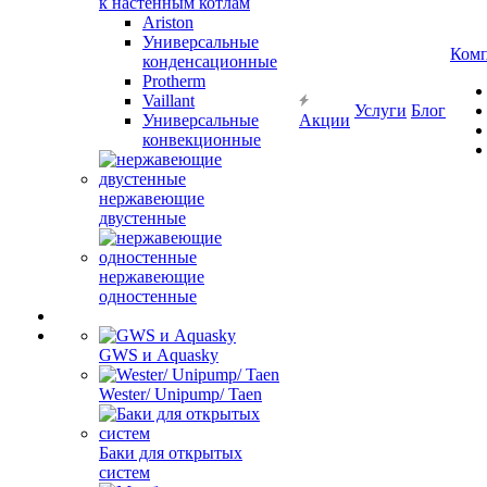
к настенным котлам
Ariston
Универсальные
Ком
конденсационные
Protherm
Vaillant
Услуги
Блог
Универсальные
Акции
конвекционные
нержавеющие
двустенные
нержавеющие
одностенные
GWS и Aquasky
Wester/ Unipump/ Taen
Баки для открытых
систем