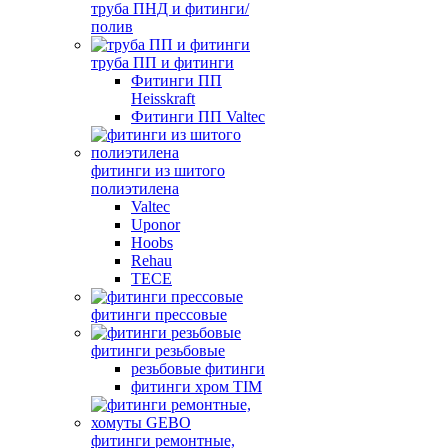
труба ПНД и фитинги/
полив
труба ПП и фитинги
Фитинги ПП
Heisskraft
Фитинги ПП Valtec
фитинги из шитого
полиэтилена
Valtec
Uponor
Hoobs
Rehau
TECE
фитинги прессовые
фитинги резьбовые
резьбовые фитинги
фитинги хром TIM
фитинги ремонтные,