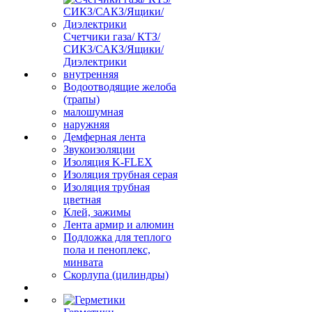
Счетчики газа/ КТЗ/
СИКЗ/САКЗ/Ящики/
Диэлектрики
внутренняя
Водоотводящие желоба
(трапы)
малошумная
наружняя
Демферная лента
Звукоизоляции
Изоляция K-FLEX
Изоляция трубная серая
Изоляция трубная
цветная
Клей, зажимы
Лента армир и алюмин
Подложка для теплого
пола и пеноплекс,
минвата
Скорлупа (цилиндры)