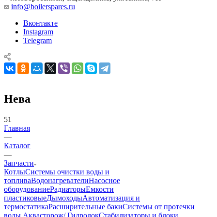
info@boilerspares.ru
Вконтакте
Instagram
Telegram
Нева
51
Главная
—
Каталог
—
Запчасти
Котлы
Системы очистки воды и
топлива
Водонагреватели
Насосное
оборудование
Радиаторы
Емкости
пластиковые
Дымоходы
Автоматизация и
термостатика
Расширительные баки
Системы от протечки
воды Аквасторож/ Гидролок
Стабилизаторы и блоки