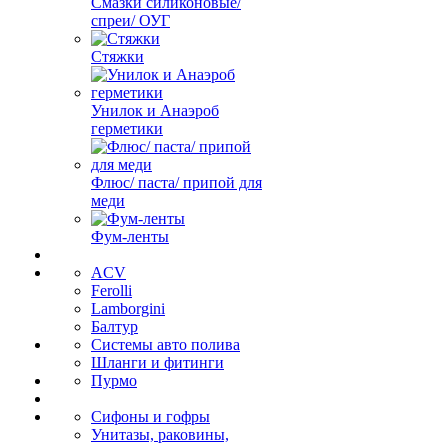
Смазки силиконовые/
спреи/ ОУГ
Стяжки
Унилок и Анаэроб
герметики
Флюс/ паста/ припой для
меди
Фум-ленты
ACV
Ferolli
Lamborgini
Балтур
Системы авто полива
Шланги и фитинги
Пурмо
Сифоны и гофры
Унитазы, раковины,