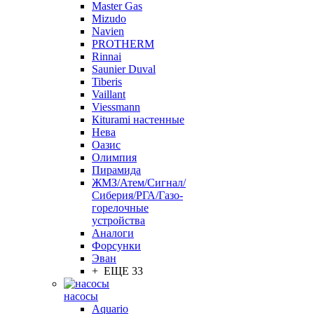
Master Gas
Mizudo
Navien
PROTHERM
Rinnai
Saunier Duval
Tiberis
Vaillant
Viessmann
Кiturami настенные
Нева
Оазис
Олимпия
Пирамида
ЖМЗ/Атем/Сигнал/
Сиберия/РГА/Газо-
горелочные
устройства
Aналоги
Форсунки
Эван
+ ЕЩЕ 33
насосы
Aquario