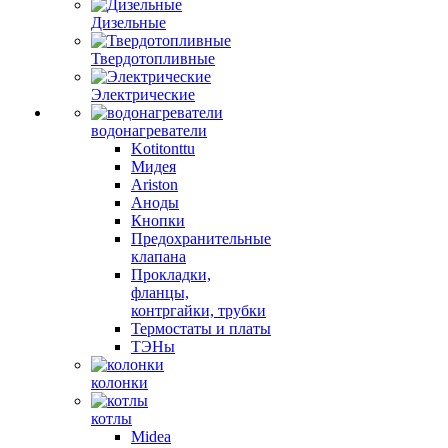
Дизельные
Твердотопливные
Электрические
водонагреватели
Kotitonttu
Мидея
Ariston
Аноды
Кнопки
Предохранительные
клапана
Прокладки,
фланцы,
контргайки, трубки
Термостаты и платы
ТЭНы
колонки
котлы
Midea