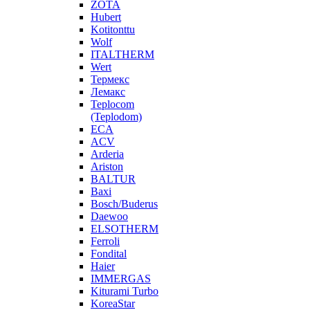
ZOTA
Hubert
Kotitonttu
Wolf
ITALTHERM
Wert
Термекс
Лемакс
Teplocom
(Teplodom)
ECA
ACV
Arderia
Ariston
BALTUR
Baxi
Bosch/Buderus
Daewoo
ELSOTHERM
Ferroli
Fondital
Haier
IMMERGAS
Kiturami Turbo
KoreaStar