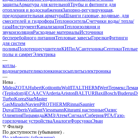
защиты
Арматура для котельной
Трубы и фитинги для
отопления и водоснабжения
Запорно-регулирующая,
предохранительная арматура
Шланги газовые, водяные, для
смесителей и гидрофора
Теплоноситель
Счетчики воды/ тепла/
газа
Инструмент
Канализация
Теплоизоляция и
звукоизоляция
Расходные материалы
Источники
бесперебойного питания
Тепловые завесы
Горелки
Фитинги
для систем
полива
Полотенцесушители
КИПиА
Сантехника
Септики
Теплые
полы и самрег
Электрика
—
котлы
водонагреватели
колонки
насосы
плиты
электроника
—
Нева
Midea
ZOTA
Hubert
Kotitonttu
Wolf
ITALTHERM
Wert
Термекс
Лема
(Teplodom)
ECA
ACV
Arderia
Ariston
BALTUR
Baxi
Bosch/Buderus
D
Turbo
KoreaStar
Master
Gas
Mizudo
Navien
PROTHERM
Rinnai
Saunier
Duval
Tiberis
Vaillant
Viessmann
Кiturami настенные
Оазис
Олимпия
Пирамида
ЖМЗ/Атем/Сигнал/Сиберия/РГА/Газо-
горелочные устройства
Aналоги
Форсунки
Эван
Фильтр
По доступности (убывание)
По алфавиту (убывание)