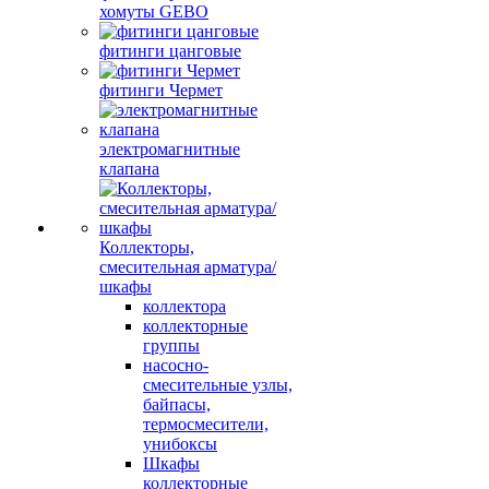
хомуты GEBO
фитинги цанговые
фитинги Чермет
электромагнитные
клапана
Коллекторы,
смесительная арматура/
шкафы
коллектора
коллекторные
группы
насосно-
смесительные узлы,
байпасы,
термосмесители,
унибоксы
Шкафы
коллекторные