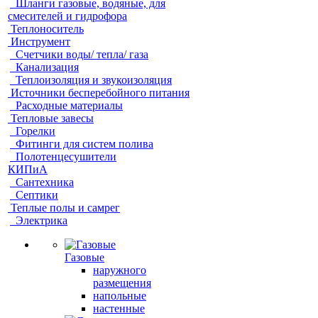
Шланги газовые, водяные, для
смесителей и гидрофора
Теплоноситель
Инструмент
Счетчики воды/ тепла/ газа
Канализация
Теплоизоляция и звукоизоляция
Источники бесперебойного питания
Расходные материалы
Тепловые завесы
Горелки
Фитинги для систем полива
Полотенцесушители
КИПиА
Сантехника
Септики
Теплые полы и самрег
Электрика
Газовые
наружного
размещения
напольные
настенные