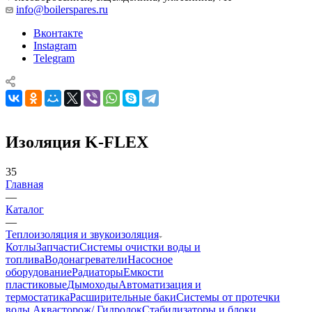
info@boilerspares.ru
Вконтакте
Instagram
Telegram
Изоляция K-FLEX
35
Главная
—
Каталог
—
Теплоизоляция и звукоизоляция
Котлы
Запчасти
Системы очистки воды и
топлива
Водонагреватели
Насосное
оборудование
Радиаторы
Емкости
пластиковые
Дымоходы
Автоматизация и
термостатика
Расширительные баки
Системы от протечки
воды Аквасторож/ Гидролок
Стабилизаторы и блоки