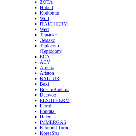
ZOTA
Hubert
Kotitonttu
Wolf
ITALTHERM
Wert
Термекс
Лемакс
Teplocom
(Teplodom)
ECA
ACV
Arderia
Ariston
BALTUR
Baxi
Bosch/Buderus
Daewoo
ELSOTHERM
Ferroli
Fondital
Haier
IMMERGAS
Kiturami Turbo
KoreaStar