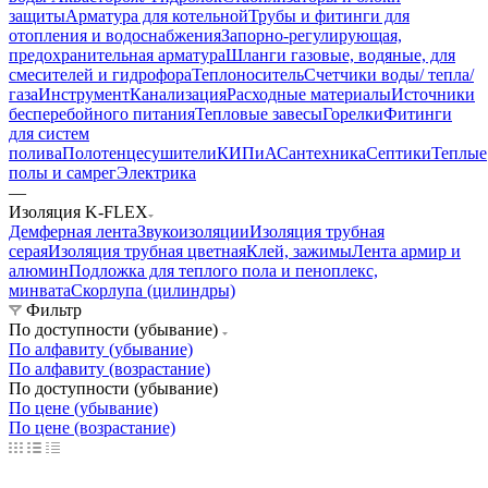
защиты
Арматура для котельной
Трубы и фитинги для
отопления и водоснабжения
Запорно-регулирующая,
предохранительная арматура
Шланги газовые, водяные, для
смесителей и гидрофора
Теплоноситель
Счетчики воды/ тепла/
газа
Инструмент
Канализация
Расходные материалы
Источники
бесперебойного питания
Тепловые завесы
Горелки
Фитинги
для систем
полива
Полотенцесушители
КИПиА
Сантехника
Септики
Теплые
полы и самрег
Электрика
—
Изоляция K-FLEX
Демферная лента
Звукоизоляции
Изоляция трубная
серая
Изоляция трубная цветная
Клей, зажимы
Лента армир и
алюмин
Подложка для теплого пола и пеноплекс,
минвата
Скорлупа (цилиндры)
Фильтр
По доступности (убывание)
По алфавиту (убывание)
По алфавиту (возрастание)
По доступности (убывание)
По цене (убывание)
По цене (возрастание)