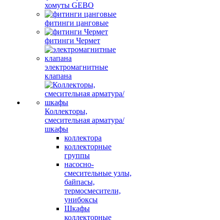
хомуты GEBO
фитинги цанговые
фитинги Чермет
электромагнитные
клапана
Коллекторы,
смесительная арматура/
шкафы
коллектора
коллекторные
группы
насосно-
смесительные узлы,
байпасы,
термосмесители,
унибоксы
Шкафы
коллекторные