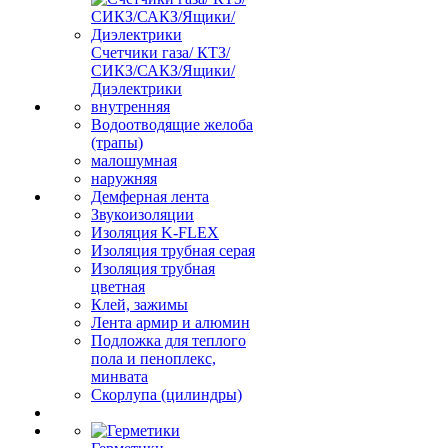
Счетчики газа/ КТЗ/
СИКЗ/САКЗ/Ящики/
Диэлектрики
внутренняя
Водоотводящие желоба
(трапы)
малошумная
наружняя
Демферная лента
Звукоизоляции
Изоляция K-FLEX
Изоляция трубная серая
Изоляция трубная
цветная
Клей, зажимы
Лента армир и алюмин
Подложка для теплого
пола и пеноплекс,
минвата
Скорлупа (цилиндры)