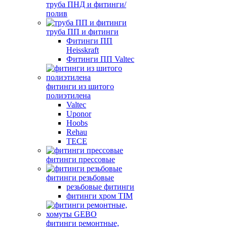
труба ПНД и фитинги/
полив
труба ПП и фитинги
Фитинги ПП
Heisskraft
Фитинги ПП Valtec
фитинги из шитого
полиэтилена
Valtec
Uponor
Hoobs
Rehau
TECE
фитинги прессовые
фитинги резьбовые
резьбовые фитинги
фитинги хром TIM
фитинги ремонтные,