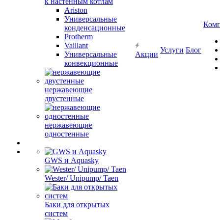
к настенным котлам
Ariston
Универсальные
Ком
конденсационные
Protherm
Vaillant
Услуги
Блог
Универсальные
Акции
конвекционные
нержавеющие
двустенные
нержавеющие
одностенные
GWS и Aquasky
Wester/ Unipump/ Taen
Баки для открытых
систем