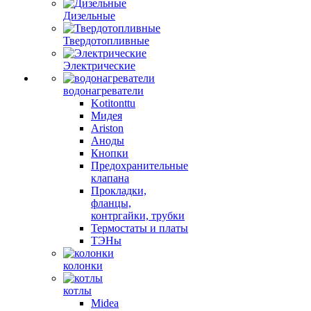
Дизельные
Твердотопливные
Электрические
водонагреватели
Kotitonttu
Мидея
Ariston
Аноды
Кнопки
Предохранительные
клапана
Прокладки,
фланцы,
контргайки, трубки
Термостаты и платы
ТЭНы
колонки
котлы
Midea