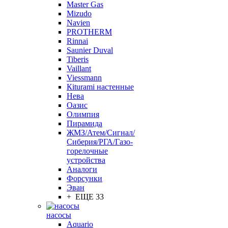
Master Gas
Mizudo
Navien
PROTHERM
Rinnai
Saunier Duval
Tiberis
Vaillant
Viessmann
Кiturami настенные
Нева
Оазис
Олимпия
Пирамида
ЖМЗ/Атем/Сигнал/
Сиберия/РГА/Газо-
горелочные
устройства
Aналоги
Форсунки
Эван
+ ЕЩЕ 33
насосы
Aquario