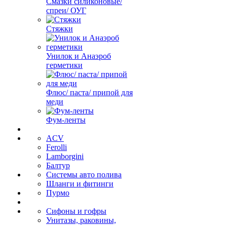
Смазки силиконовые/
спреи/ ОУГ
Стяжки
Унилок и Анаэроб
герметики
Флюс/ паста/ припой для
меди
Фум-ленты
ACV
Ferolli
Lamborgini
Балтур
Системы авто полива
Шланги и фитинги
Пурмо
Сифоны и гофры
Унитазы, раковины,