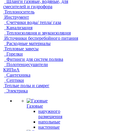
Шланги газовые, водяные, для
смесителей и гидрофора
Теплоноситель
Инструмент
Счетчики воды/ тепла/ газа
Канализация
Теплоизоляция и звукоизоляция
Источники бесперебойного питания
Расходные материалы
Тепловые завесы
Горелки
Фитинги для систем полива
Полотенцесушители
КИПиА
Сантехника
Септики
Теплые полы и самрег
Электрика
Газовые
наружного
размещения
напольные
настенные