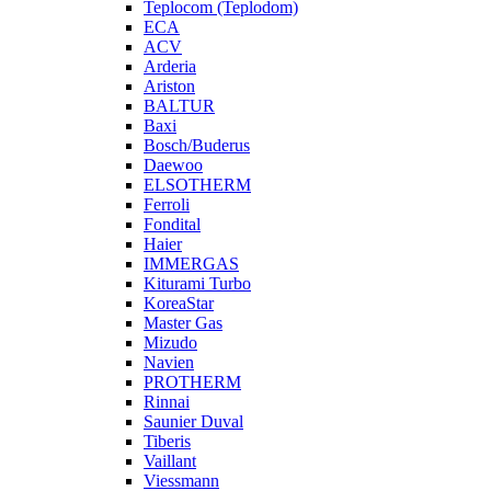
Teplocom (Teplodom)
ECA
ACV
Arderia
Ariston
BALTUR
Baxi
Bosch/Buderus
Daewoo
ELSOTHERM
Ferroli
Fondital
Haier
IMMERGAS
Kiturami Turbo
KoreaStar
Master Gas
Mizudo
Navien
PROTHERM
Rinnai
Saunier Duval
Tiberis
Vaillant
Viessmann