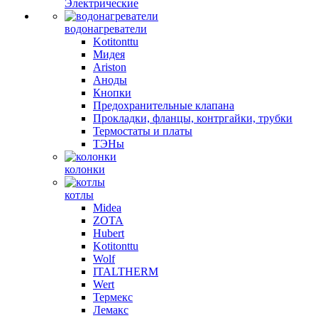
Электрические
водонагреватели
Kotitonttu
Мидея
Ariston
Аноды
Кнопки
Предохранительные клапана
Прокладки, фланцы, контргайки, трубки
Термостаты и платы
ТЭНы
колонки
котлы
Midea
ZOTA
Hubert
Kotitonttu
Wolf
ITALTHERM
Wert
Термекс
Лемакс