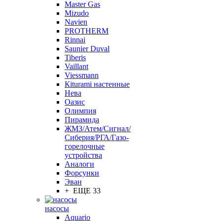
Master Gas
Mizudo
Navien
PROTHERM
Rinnai
Saunier Duval
Tiberis
Vaillant
Viessmann
Кiturami настенные
Нева
Оазис
Олимпия
Пирамида
ЖМЗ/Атем/Сигнал/
Сиберия/РГА/Газо-
горелочные
устройства
Aналоги
Форсунки
Эван
+ ЕЩЕ 33
насосы
Aquario