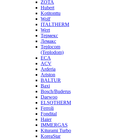
ZOTA
Hubert
Kotitonttu
Wolf
ITALTHERM
Wert
Термекс
Лемакс
Teplocom
(Teplodom)
ECA
ACV
Arderia
Ariston
BALTUR
Baxi
Bosch/Buderus
Daewoo
ELSOTHERM
Ferroli
Fondital
Haier
IMMERGAS
Kiturami Turbo
KoreaStar