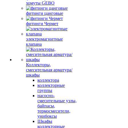
хомуты GEBO
фитинги цанговые
фитинги Чермет
электромагнитные
клапана
Коллекторы,
смесительная арматура/
шкафы
коллектора
коллекторные
группы
насосно-
смесительные узлы,
байпасы,
термосмесители,
унибоксы
Шкафы
коллекторные