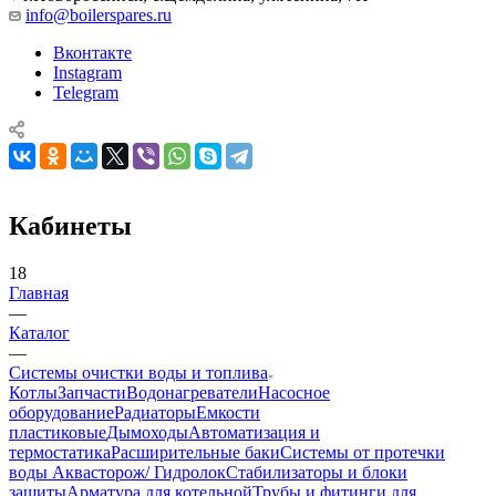
info@boilerspares.ru
Вконтакте
Instagram
Telegram
Кабинеты
18
Главная
—
Каталог
—
Системы очистки воды и топлива
Котлы
Запчасти
Водонагреватели
Насосное
оборудование
Радиаторы
Емкости
пластиковые
Дымоходы
Автоматизация и
термостатика
Расширительные баки
Системы от протечки
воды Аквасторож/ Гидролок
Стабилизаторы и блоки
защиты
Арматура для котельной
Трубы и фитинги для