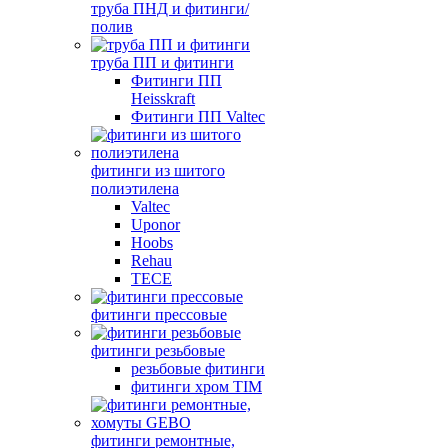
труба ПНД и фитинги/
полив
труба ПП и фитинги
Фитинги ПП
Heisskraft
Фитинги ПП Valtec
фитинги из шитого
полиэтилена
Valtec
Uponor
Hoobs
Rehau
TECE
фитинги прессовые
фитинги резьбовые
резьбовые фитинги
фитинги хром TIM
фитинги ремонтные,