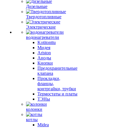
Дизельные
Твердотопливные
Электрические
водонагреватели
Kotitonttu
Мидея
Ariston
Аноды
Кнопки
Предохранительные
клапана
Прокладки,
фланцы,
контргайки, трубки
Термостаты и платы
ТЭНы
колонки
котлы
Midea