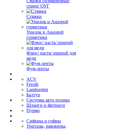
Смазки силиконовые/
спреи/ ОУГ
Стяжки
Унилок и Анаэроб
герметики
Флюс/ паста/ припой для
меди
Фум-ленты
ACV
Ferolli
Lamborgini
Балтур
Системы авто полива
Шланги и фитинги
Пурмо
Сифоны и гофры
Унитазы, раковины,