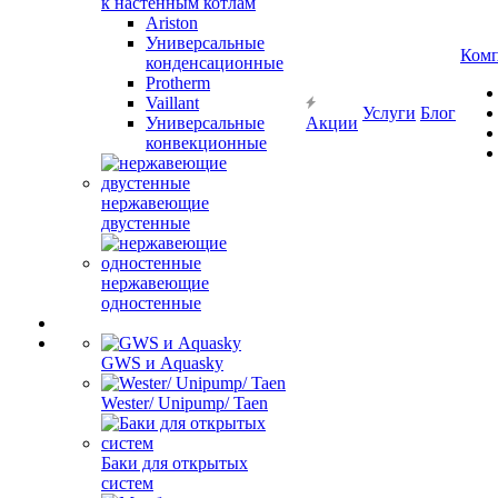
к настенным котлам
Ariston
Универсальные
Ком
конденсационные
Protherm
Vaillant
Услуги
Блог
Универсальные
Акции
конвекционные
нержавеющие
двустенные
нержавеющие
одностенные
GWS и Aquasky
Wester/ Unipump/ Taen
Баки для открытых
систем