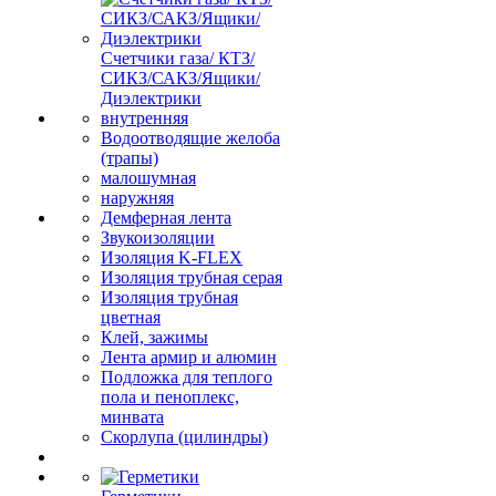
Счетчики газа/ КТЗ/
СИКЗ/САКЗ/Ящики/
Диэлектрики
внутренняя
Водоотводящие желоба
(трапы)
малошумная
наружняя
Демферная лента
Звукоизоляции
Изоляция K-FLEX
Изоляция трубная серая
Изоляция трубная
цветная
Клей, зажимы
Лента армир и алюмин
Подложка для теплого
пола и пеноплекс,
минвата
Скорлупа (цилиндры)