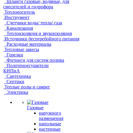
Шланги газовые, водяные, для
смесителей и гидрофора
Теплоноситель
Инструмент
Счетчики воды/ тепла/ газа
Канализация
Теплоизоляция и звукоизоляция
Источники бесперебойного питания
Расходные материалы
Тепловые завесы
Горелки
Фитинги для систем полива
Полотенцесушители
КИПиА
Сантехника
Септики
Теплые полы и самрег
Электрика
Газовые
наружного
размещения
напольные
настенные