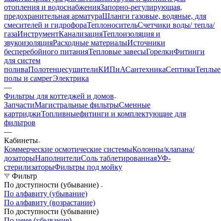
отопления и водоснабжения
Запорно-регулирующая,
предохранительная арматура
Шланги газовые, водяные, для
смесителей и гидрофора
Теплоноситель
Счетчики воды/ тепла/
газа
Инструмент
Канализация
Теплоизоляция и
звукоизоляция
Расходные материалы
Источники
бесперебойного питания
Тепловые завесы
Горелки
Фитинги
для систем
полива
Полотенцесушители
КИПиА
Сантехника
Септики
Теплые
полы и самрег
Электрика
—
Фильтры для коттеджей и домов
Запчасти
Магистральные фильтры
Сменные
картриджи
Топливные
фитинги и комплектующие для
фильтров
—
Кабинеты
Коммерческие осмотические системы
Колонны/клапана/
дозаторы
Наполнители
Соль таблетированная
УФ-
стерилизаторы
Фильтры под мойку
Фильтр
По доступности (убывание)
По алфавиту (убывание)
По алфавиту (возрастание)
По доступности (убывание)
По цене (убывание)