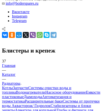
info@boilerspares.ru
Вконтакте
Instagram
Telegram
Блистеры и крепеж
37
Главная
—
Каталог
—
Радиаторы
Котлы
Запчасти
Системы очистки воды и
топлива
Водонагреватели
Насосное оборудование
Емкости
пластиковые
Дымоходы
Автоматизация и
термостатика
Расширительные баки
Системы от протечки
воды Аквасторож/ Гидролок
Стабилизаторы и блоки
защиты
Арматура для котельной
Трубы и фитинги для