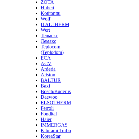
ZOTA
Hubert
Kotitonttu
Wolf
ITALTHERM
Wert
Термекс
Лемакс
Teplocom
(Teplodom)
ECA
ACV
Arderia
Ariston
BALTUR
Baxi
Bosch/Buderus
Daewoo
ELSOTHERM
Ferroli
Fondital
Haier
IMMERGAS
Kiturami Turbo
KoreaStar