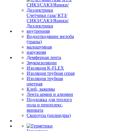
Счетчики газа/ КТЗ/
СИКЗ/САКЗ/Ящики/
Диэлектрики
внутренняя
Водоотводящие желоба
(трапы)
малошумная
наружняя
Демферная лента
Звукоизоляции
Изоляция K-FLEX
Изоляция трубная серая
Изоляция трубная
цветная
Клей, зажимы
Лента армир и алюмин
Подложка для теплого
пола и пеноплекс,
минвата
Скорлупа (цилиндры)