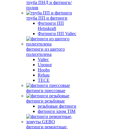
труба ПНД и фитинги/
полив
труба ПП и фитинги
Фитинги ПП
Heisskraft
Фитинги ПП Valtec
фитинги из шитого
полиэтилена
Valtec
Uponor
Hoobs
Rehau
TECE
фитинги прессовые
фитинги резьбовые
резьбовые фитинги
фитинги хром TIM
фитинги ремонтные,