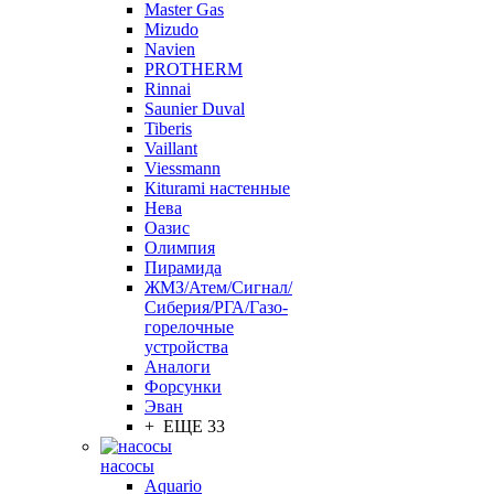
Master Gas
Mizudo
Navien
PROTHERM
Rinnai
Saunier Duval
Tiberis
Vaillant
Viessmann
Кiturami настенные
Нева
Оазис
Олимпия
Пирамида
ЖМЗ/Атем/Сигнал/
Сиберия/РГА/Газо-
горелочные
устройства
Aналоги
Форсунки
Эван
+ ЕЩЕ 33
насосы
Aquario