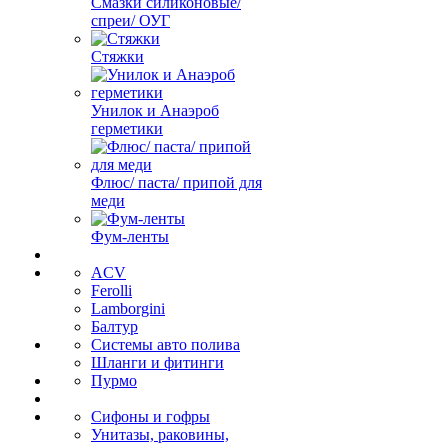
Смазки силиконовые/
спреи/ ОУГ
Стяжки
Унилок и Анаэроб
герметики
Флюс/ паста/ припой для
меди
Фум-ленты
ACV
Ferolli
Lamborgini
Балтур
Системы авто полива
Шланги и фитинги
Пурмо
Сифоны и гофры
Унитазы, раковины,