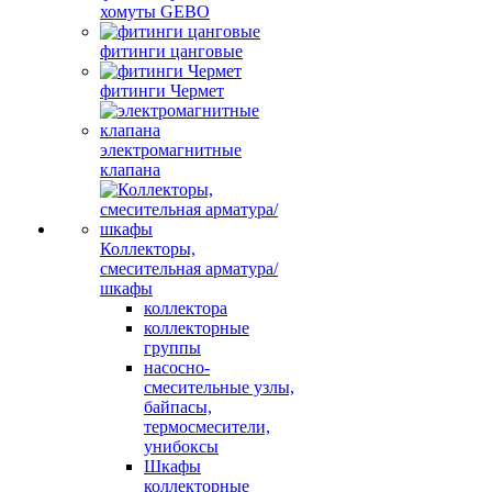
хомуты GEBO
фитинги цанговые
фитинги Чермет
электромагнитные
клапана
Коллекторы,
смесительная арматура/
шкафы
коллектора
коллекторные
группы
насосно-
смесительные узлы,
байпасы,
термосмесители,
унибоксы
Шкафы
коллекторные