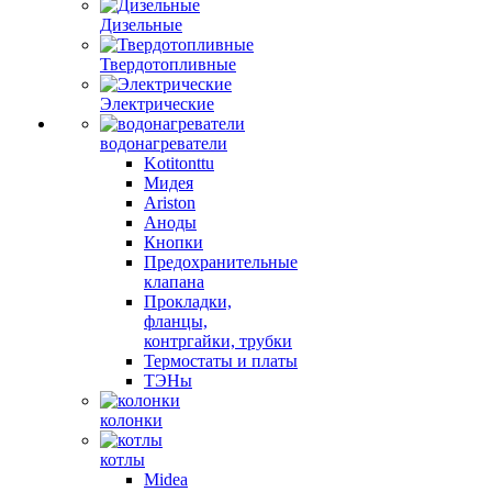
Дизельные
Твердотопливные
Электрические
водонагреватели
Kotitonttu
Мидея
Ariston
Аноды
Кнопки
Предохранительные
клапана
Прокладки,
фланцы,
контргайки, трубки
Термостаты и платы
ТЭНы
колонки
котлы
Midea