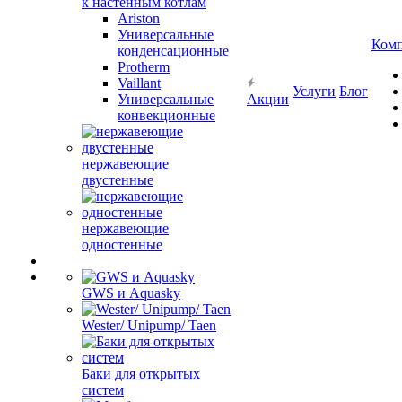
к настенным котлам
Ariston
Универсальные
Ком
конденсационные
Protherm
Vaillant
Услуги
Блог
Универсальные
Акции
конвекционные
нержавеющие
двустенные
нержавеющие
одностенные
GWS и Aquasky
Wester/ Unipump/ Taen
Баки для открытых
систем