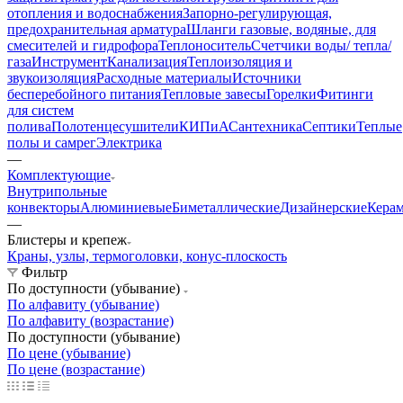
отопления и водоснабжения
Запорно-регулирующая,
предохранительная арматура
Шланги газовые, водяные, для
смесителей и гидрофора
Теплоноситель
Счетчики воды/ тепла/
газа
Инструмент
Канализация
Теплоизоляция и
звукоизоляция
Расходные материалы
Источники
бесперебойного питания
Тепловые завесы
Горелки
Фитинги
для систем
полива
Полотенцесушители
КИПиА
Сантехника
Септики
Теплые
полы и самрег
Электрика
—
Комплектующие
Внутрипольные
конвекторы
Алюминиевые
Биметаллические
Дизайнерские
Кера
—
Блистеры и крепеж
Краны, узлы, термоголовки, конус-плоскость
Фильтр
По доступности (убывание)
По алфавиту (убывание)
По алфавиту (возрастание)
По доступности (убывание)
По цене (убывание)
По цене (возрастание)