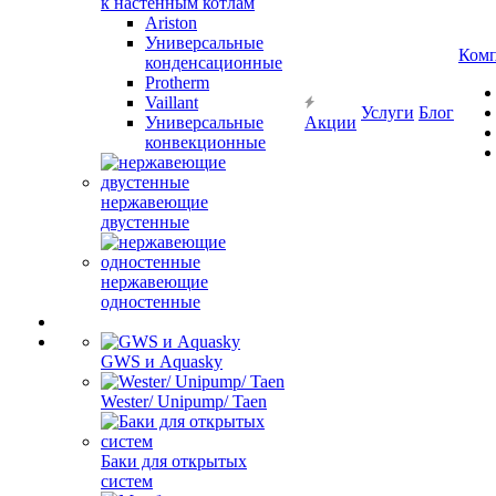
к настенным котлам
Ariston
Универсальные
Ком
конденсационные
Protherm
Vaillant
Услуги
Блог
Универсальные
Акции
конвекционные
нержавеющие
двустенные
нержавеющие
одностенные
GWS и Aquasky
Wester/ Unipump/ Taen
Баки для открытых
систем