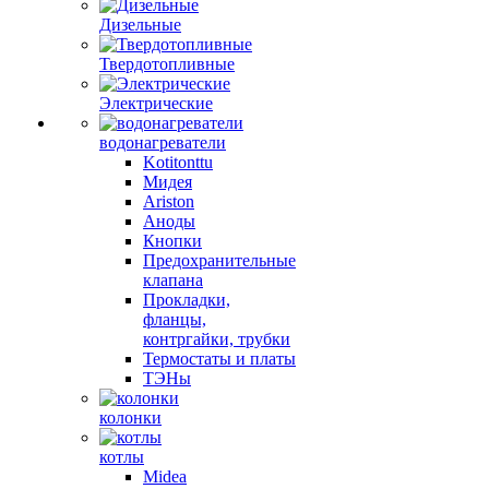
Дизельные
Твердотопливные
Электрические
водонагреватели
Kotitonttu
Мидея
Ariston
Аноды
Кнопки
Предохранительные
клапана
Прокладки,
фланцы,
контргайки, трубки
Термостаты и платы
ТЭНы
колонки
котлы
Midea