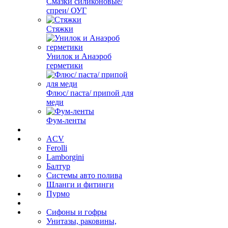
Смазки силиконовые/
спреи/ ОУГ
Стяжки
Унилок и Анаэроб
герметики
Флюс/ паста/ припой для
меди
Фум-ленты
ACV
Ferolli
Lamborgini
Балтур
Системы авто полива
Шланги и фитинги
Пурмо
Сифоны и гофры
Унитазы, раковины,