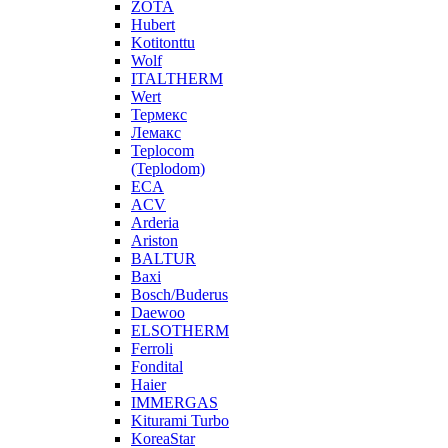
ZOTA
Hubert
Kotitonttu
Wolf
ITALTHERM
Wert
Термекс
Лемакс
Teplocom
(Teplodom)
ECA
ACV
Arderia
Ariston
BALTUR
Baxi
Bosch/Buderus
Daewoo
ELSOTHERM
Ferroli
Fondital
Haier
IMMERGAS
Kiturami Turbo
KoreaStar