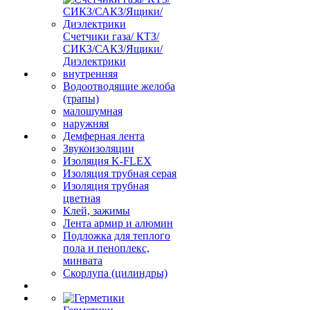
Счетчики газа/ КТЗ/
СИКЗ/САКЗ/Ящики/
Диэлектрики
внутренняя
Водоотводящие желоба
(трапы)
малошумная
наружняя
Демферная лента
Звукоизоляции
Изоляция K-FLEX
Изоляция трубная серая
Изоляция трубная
цветная
Клей, зажимы
Лента армир и алюмин
Подложка для теплого
пола и пеноплекс,
минвата
Скорлупа (цилиндры)