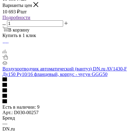
Варианты цен
10 693
₽
/шт
Подробности
В корзину
Купить в 1 клик
Воздухоотводчик автоматический (вантуз) DN.ru AV1430-F
Ду150 Ру10/16 фланцевый, корпус - чугун GGG50
Есть в наличии
: 9
Арт.: D030-00257
Бренд
—
DN.ru