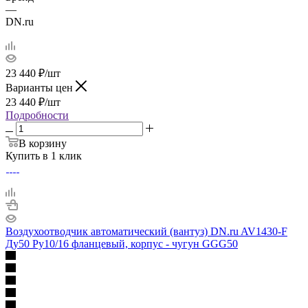
—
DN.ru
23 440
₽
/шт
Варианты цен
23 440
₽
/шт
Подробности
В корзину
Купить в 1 клик
Воздухоотводчик автоматический (вантуз) DN.ru AV1430-F
Ду50 Ру10/16 фланцевый, корпус - чугун GGG50