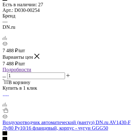
Есть в наличии
: 27
Арт.: D030-00254
Бренд
—
DN.ru
7 488
₽
/шт
Варианты цен
7 488
₽
/шт
Подробности
В корзину
Купить в 1 клик
Воздухоотводчик автоматический (вантуз) DN.ru AV1430-F
Ду80 Ру10/16 фланцевый, корпус - чугун GGG50