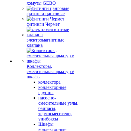
хомуты GEBO
фитинги цанговые
фитинги Чермет
электромагнитные
клапана
Коллекторы,
смесительная арматура/
шкафы
коллектора
коллекторные
группы
насосно-
смесительные узлы,
байпасы,
термосмесители,
унибоксы
Шкафы
коллекторные