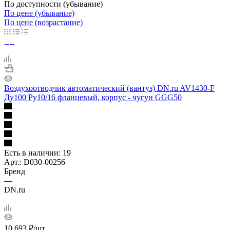
По доступности (убывание)
По цене (убывание)
По цене (возрастание)
Воздухоотводчик автоматический (вантуз) DN.ru AV1430-F
Ду100 Ру10/16 фланцевый, корпус - чугун GGG50
Есть в наличии
: 19
Арт.: D030-00256
Бренд
—
DN.ru
10 693
₽
/шт