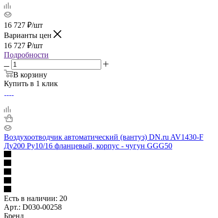
16 727
₽
/шт
Варианты цен
16 727
₽
/шт
Подробности
В корзину
Купить в 1 клик
Воздухоотводчик автоматический (вантуз) DN.ru AV1430-F
Ду200 Ру10/16 фланцевый, корпус - чугун GGG50
Есть в наличии
: 20
Арт.: D030-00258
Бренд