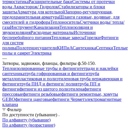
термостатика
Расширительные баки
Системы от протечки
воды Аквасторож/ Гидролок
Стабилизаторы и блоки
защиты
Арматура для котельной
Запорно-регулирующая,
предохранительная арматура
Шланги газовые, водяные, для
смесителей и гидрофора
Теплоноситель
Счетчики воды/ тепла/
газа
Инструмент
Канализация
Теплоизоляция и
звукоизоляция
Расходные материалы
Источники
бесперебойного питания
Тепловые завесы
Горелки
Фитинги
для систем
полива
Полотенцесушители
КИПиА
Сантехника
Септики
Теплые
полы и самрег
Электрика
—
Затворы, задвижки, фланцы, фильтры ф.50-150
Теплоизолированные трубы и фитинги
тетради и наклейки
сантехника
труба гофророванная и фитинги
труба
металлопластиковая и полиэтиленовая
труба нержавеющая и
фитинги
труба ПНД и фитинги/ полив
труба ПП и
фитинги
фитинги из шитого полиэтилена
фитинги
прессовые
фитинги резьбовые
фитинги ремонтные, хомуты
GEBO
фитинги цанговые
фитинги Чермет
электромагнитные
клапана
Фильтр
По доступности (убывание)
По алфавиту (убывание)
По алфавиту (возрастание)