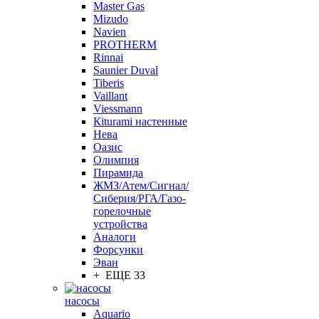
Master Gas
Mizudo
Navien
PROTHERM
Rinnai
Saunier Duval
Tiberis
Vaillant
Viessmann
Кiturami настенные
Нева
Оазис
Олимпия
Пирамида
ЖМЗ/Атем/Сигнал/
Сиберия/РГА/Газо-
горелочные
устройства
Aналоги
Форсунки
Эван
+ ЕЩЕ 33
насосы
Aquario