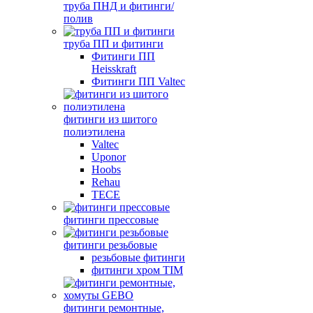
труба ПНД и фитинги/
полив
труба ПП и фитинги
Фитинги ПП
Heisskraft
Фитинги ПП Valtec
фитинги из шитого
полиэтилена
Valtec
Uponor
Hoobs
Rehau
TECE
фитинги прессовые
фитинги резьбовые
резьбовые фитинги
фитинги хром TIM
фитинги ремонтные,