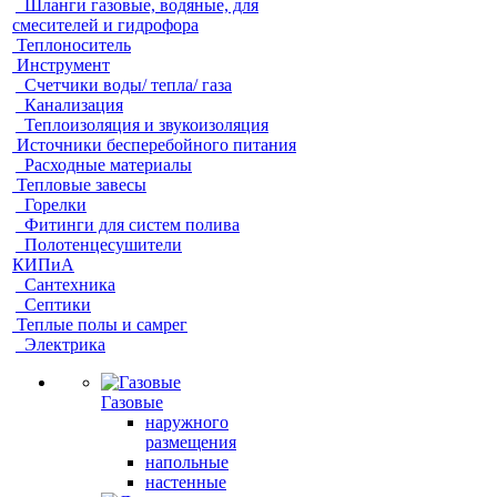
Шланги газовые, водяные, для
смесителей и гидрофора
Теплоноситель
Инструмент
Счетчики воды/ тепла/ газа
Канализация
Теплоизоляция и звукоизоляция
Источники бесперебойного питания
Расходные материалы
Тепловые завесы
Горелки
Фитинги для систем полива
Полотенцесушители
КИПиА
Сантехника
Септики
Теплые полы и самрег
Электрика
Газовые
наружного
размещения
напольные
настенные