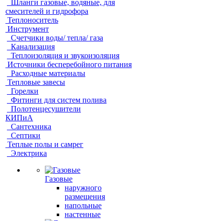
Шланги газовые, водяные, для
смесителей и гидрофора
Теплоноситель
Инструмент
Счетчики воды/ тепла/ газа
Канализация
Теплоизоляция и звукоизоляция
Источники бесперебойного питания
Расходные материалы
Тепловые завесы
Горелки
Фитинги для систем полива
Полотенцесушители
КИПиА
Сантехника
Септики
Теплые полы и самрег
Электрика
Газовые
наружного
размещения
напольные
настенные