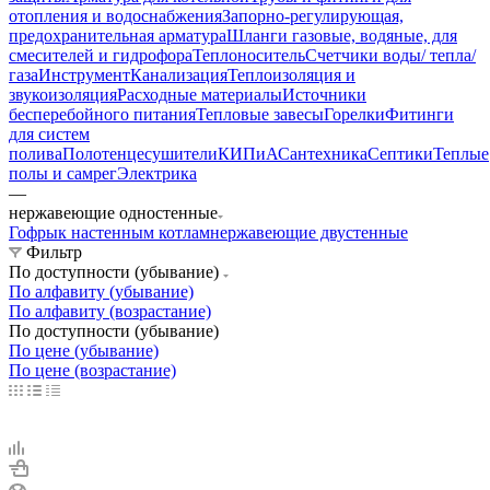
отопления и водоснабжения
Запорно-регулирующая,
предохранительная арматура
Шланги газовые, водяные, для
смесителей и гидрофора
Теплоноситель
Счетчики воды/ тепла/
газа
Инструмент
Канализация
Теплоизоляция и
звукоизоляция
Расходные материалы
Источники
бесперебойного питания
Тепловые завесы
Горелки
Фитинги
для систем
полива
Полотенцесушители
КИПиА
Сантехника
Септики
Теплые
полы и самрег
Электрика
—
нержавеющие одностенные
Гофры
к настенным котлам
нержавеющие двустенные
Фильтр
По доступности (убывание)
По алфавиту (убывание)
По алфавиту (возрастание)
По доступности (убывание)
По цене (убывание)
По цене (возрастание)