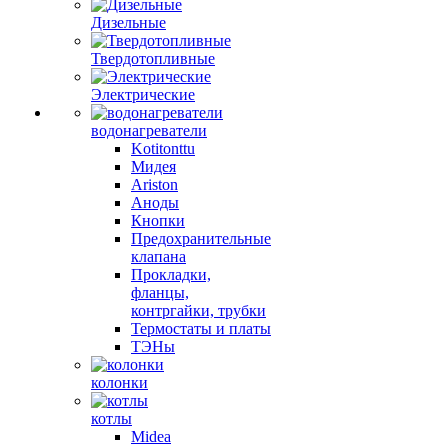
Дизельные
Твердотопливные
Электрические
водонагреватели
Kotitonttu
Мидея
Ariston
Аноды
Кнопки
Предохранительные
клапана
Прокладки,
фланцы,
контргайки, трубки
Термостаты и платы
ТЭНы
колонки
котлы
Midea