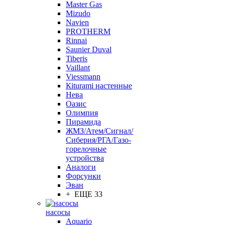
Master Gas
Mizudo
Navien
PROTHERM
Rinnai
Saunier Duval
Tiberis
Vaillant
Viessmann
Кiturami настенные
Нева
Оазис
Олимпия
Пирамида
ЖМЗ/Атем/Сигнал/
Сиберия/РГА/Газо-
горелочные
устройства
Aналоги
Форсунки
Эван
+ ЕЩЕ 33
насосы
Aquario