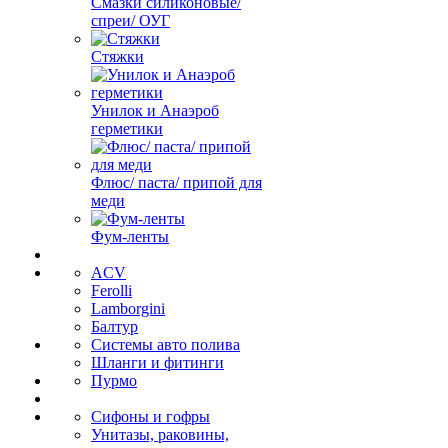
Смазки силиконовые/
спреи/ ОУГ
Стяжки
Унилок и Анаэроб
герметики
Флюс/ паста/ припой для
меди
Фум-ленты
ACV
Ferolli
Lamborgini
Балтур
Системы авто полива
Шланги и фитинги
Пурмо
Сифоны и гофры
Унитазы, раковины,