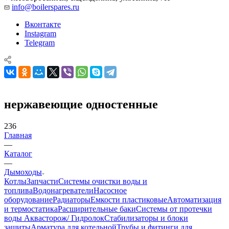
info@boilerspares.ru
Вконтакте
Instagram
Telegram
нержавеющие одностенные
236
Главная
—
Каталог
—
Дымоходы
Котлы
Запчасти
Системы очистки воды и
топлива
Водонагреватели
Насосное
оборудование
Радиаторы
Емкости пластиковые
Автоматизация
и термостатика
Расширительные баки
Системы от протечки
воды Аквасторож/ Гидролок
Стабилизаторы и блоки
защиты
Арматура для котельной
Трубы и фитинги для