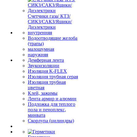
Счетчики газа/ КТЗ/
СИКЗ/САКЗ/Ящики/
Диэлектрики
внутренняя
Водоотводящие желоба
(трапы)
малошумная
наружняя
Демферная лента
Звукоизоляции
Изоляция K-FLEX
Изоляция трубная серая
Изоляция трубная
цветная
Клей, зажимы
Лента армир и алюмин
Подложка для теплого
пола и пеноплекс,
минвата
Скорлупа (цилиндры)