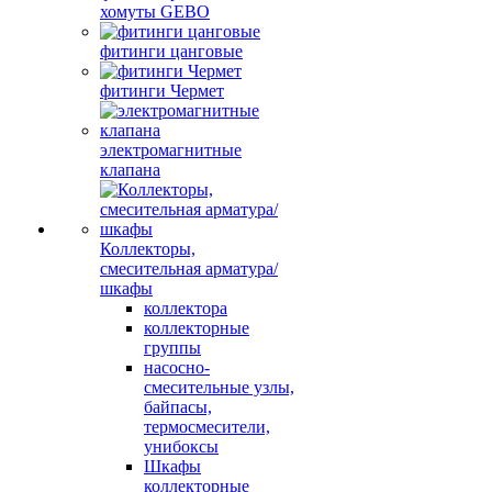
хомуты GEBO
фитинги цанговые
фитинги Чермет
электромагнитные
клапана
Коллекторы,
смесительная арматура/
шкафы
коллектора
коллекторные
группы
насосно-
смесительные узлы,
байпасы,
термосмесители,
унибоксы
Шкафы
коллекторные