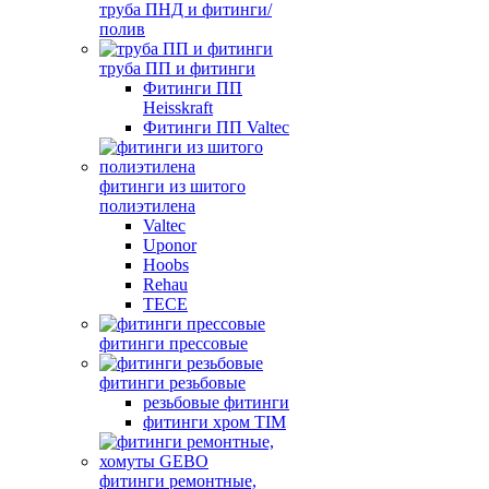
труба ПНД и фитинги/
полив
труба ПП и фитинги
Фитинги ПП
Heisskraft
Фитинги ПП Valtec
фитинги из шитого
полиэтилена
Valtec
Uponor
Hoobs
Rehau
TECE
фитинги прессовые
фитинги резьбовые
резьбовые фитинги
фитинги хром TIM
фитинги ремонтные,