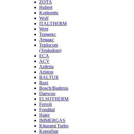
ZOTA
Hubert
Kotitonttu
Wolf
ITALTHERM
Wert
Термекс
Лемакс
Teplocom
(Teplodom)
ECA
ACV
Arderia
Ariston
BALTUR
Baxi
Bosch/Buderus
Daewoo
ELSOTHERM
Ferroli
Fondital
Haier
IMMERGAS
Kiturami Turbo
KoreaStar