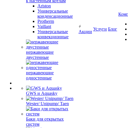
к настенным котлам
Ariston
Универсальные
Ком
конденсационные
Protherm
Vaillant
Услуги
Блог
Универсальные
Акции
конвекционные
нержавеющие
двустенные
нержавеющие
одностенные
GWS и Aquasky
Wester/ Unipump/ Taen
Баки для открытых
систем