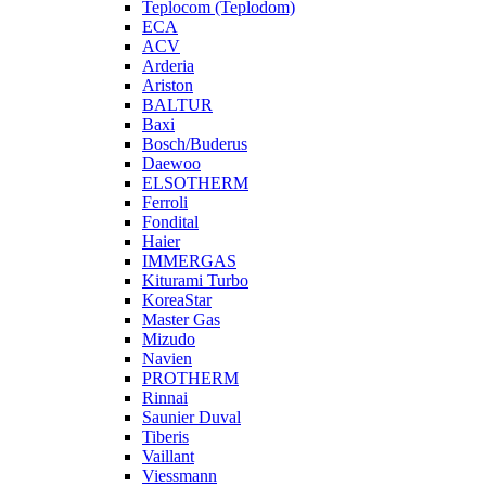
Teplocom (Teplodom)
ECA
ACV
Arderia
Ariston
BALTUR
Baxi
Bosch/Buderus
Daewoo
ELSOTHERM
Ferroli
Fondital
Haier
IMMERGAS
Kiturami Turbo
KoreaStar
Master Gas
Mizudo
Navien
PROTHERM
Rinnai
Saunier Duval
Tiberis
Vaillant
Viessmann