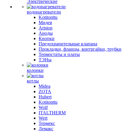
Электрические
водонагреватели
Kotitonttu
Мидея
Ariston
Аноды
Кнопки
Предохранительные клапана
Прокладки, фланцы, контргайки, трубки
Термостаты и платы
ТЭНы
колонки
котлы
Midea
ZOTA
Hubert
Kotitonttu
Wolf
ITALTHERM
Wert
Термекс
Лемакс