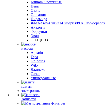
Кiturami настенные
Нева
Оазис
Олимпия
Пирамида
ЖМЗ/Атем/Сигнал/Сиберия/РГА/Газо-горелоч
Aналоги
Форсунки
Эван
+ ЕЩЕ 33
насосы
Aquario
Espa
Grundfos
Wilo
Джилекс
Оазис
Универсальные
плиты
электроника
Запчасти