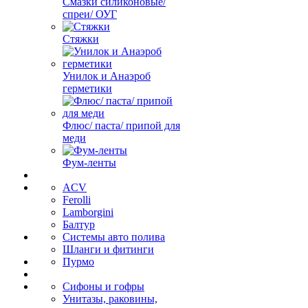
Смазки силиконовые/
спреи/ ОУГ
Стяжки
Унилок и Анаэроб
герметики
Флюс/ паста/ припой для
меди
Фум-ленты
ACV
Ferolli
Lamborgini
Балтур
Системы авто полива
Шланги и фитинги
Пурмо
Сифоны и гофры
Унитазы, раковины,