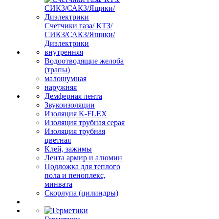
Счетчики газа/ КТЗ/
СИКЗ/САКЗ/Ящики/
Диэлектрики
внутренняя
Водоотводящие желоба
(трапы)
малошумная
наружняя
Демферная лента
Звукоизоляции
Изоляция K-FLEX
Изоляция трубная серая
Изоляция трубная
цветная
Клей, зажимы
Лента армир и алюмин
Подложка для теплого
пола и пеноплекс,
минвата
Скорлупа (цилиндры)