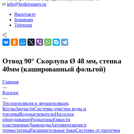
info@boilerspares.ru
Вконтакте
Instagram
Telegram
Отвод 90° Скорлупа Ø 48 мм, стенка
40мм (кашированный фольгой)
Главная
—
Каталог
—
Теплоизоляция и звукоизоляция
Котлы
Запчасти
Системы очистки воды и
топлива
Водонагреватели
Насосное
оборудование
Радиаторы
Емкости
пластиковые
Дымоходы
Автоматизация и
термостатика
Расширительные баки
Системы от протечки