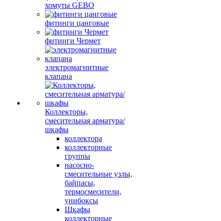
хомуты GEBO
фитинги цанговые
фитинги Чермет
электромагнитные
клапана
Коллекторы,
смесительная арматура/
шкафы
коллектора
коллекторные
группы
насосно-
смесительные узлы,
байпасы,
термосмесители,
унибоксы
Шкафы
коллекторные