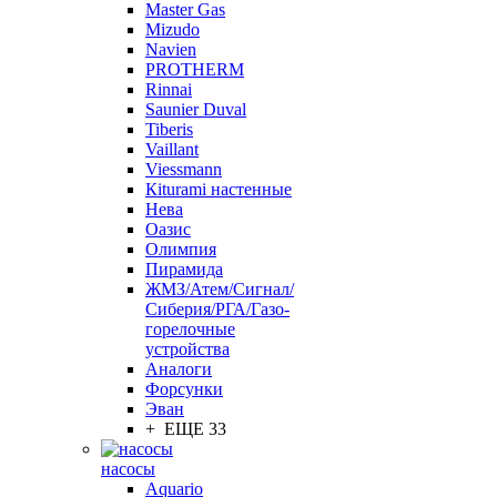
Master Gas
Mizudo
Navien
PROTHERM
Rinnai
Saunier Duval
Tiberis
Vaillant
Viessmann
Кiturami настенные
Нева
Оазис
Олимпия
Пирамида
ЖМЗ/Атем/Сигнал/
Сиберия/РГА/Газо-
горелочные
устройства
Aналоги
Форсунки
Эван
+ ЕЩЕ 33
насосы
Aquario