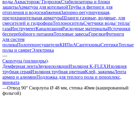
воды Аквасторож/ Гидролок
Стабилизаторы и блоки
защиты
Арматура для котельной
Трубы и фитинги для
отопления и водоснабжения
Запорно-регулирующая,
предохранительная арматура
Шланги газовые, водяные, для
смесителей и гидрофора
Теплоноситель
Счетчики воды/ тепла/
газа
Инструмент
Канализация
Расходные материалы
Источники
бесперебойного питания
Тепловые завесы
Горелки
Фитинги
для систем
полива
Полотенцесушители
КИПиА
Сантехника
Септики
Теплые
полы и самрег
Электрика
—
Скорлупа (цилиндры)
Демферная лента
Звукоизоляции
Изоляция K-FLEX
Изоляция
трубная серая
Изоляция трубная цветная
Клей, зажимы
Лента
армир и алюмин
Подложка для теплого пола и пеноплекс,
минвата
—
Отвод 90° Скорлупа Ø 48 мм, стенка 40мм (кашированный
фольгой)