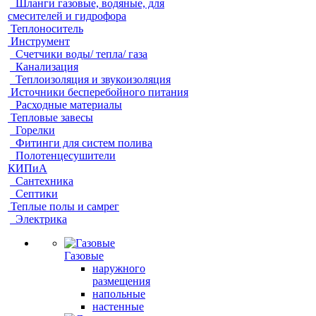
Шланги газовые, водяные, для
смесителей и гидрофора
Теплоноситель
Инструмент
Счетчики воды/ тепла/ газа
Канализация
Теплоизоляция и звукоизоляция
Источники бесперебойного питания
Расходные материалы
Тепловые завесы
Горелки
Фитинги для систем полива
Полотенцесушители
КИПиА
Сантехника
Септики
Теплые полы и самрег
Электрика
Газовые
наружного
размещения
напольные
настенные