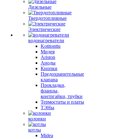
Дизельные
Твердотопливные
Электрические
водонагреватели
Kotitonttu
Мидея
Ariston
Аноды
Кнопки
Предохранительные
клапана
Прокладки,
фланцы,
контргайки, трубки
Термостаты и платы
ТЭНы
колонки
котлы
Midea