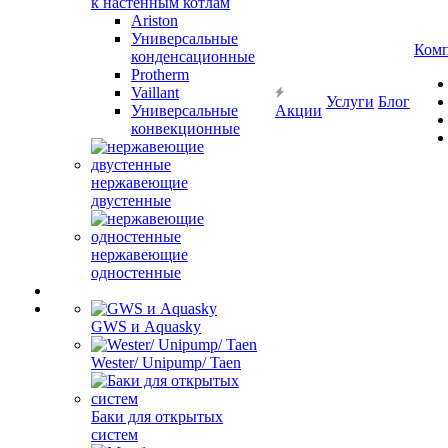
к настенным котлам
Ariston
Универсальные
Ком
конденсационные
Protherm
Vaillant
Услуги
Блог
Универсальные
Акции
конвекционные
нержавеющие
двустенные
нержавеющие
одностенные
GWS и Aquasky
Wester/ Unipump/ Taen
Баки для открытых
систем