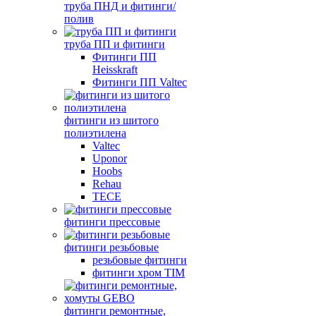
труба ПНД и фитинги/
полив
труба ПП и фитинги
Фитинги ПП
Heisskraft
Фитинги ПП Valtec
фитинги из шитого
полиэтилена
Valtec
Uponor
Hoobs
Rehau
TECE
фитинги прессовые
фитинги резьбовые
резьбовые фитинги
фитинги хром TIM
фитинги ремонтные,