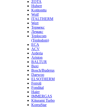
ZOTA
Hubert
Kotitonttu
Wolf
ITALTHERM
Wert
Термекс
Лемакс
Teplocom
(Teplodom)
ECA
ACV
Arderia
Ariston
BALTUR
Baxi
Bosch/Buderus
Daewoo
ELSOTHERM
Ferroli
Fondital
Haier
IMMERGAS
Kiturami Turbo
KoreaStar