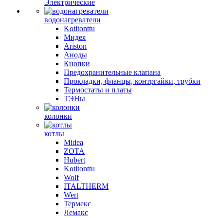
Электрические
водонагреватели
Kotitonttu
Мидея
Ariston
Аноды
Кнопки
Предохранительные клапана
Прокладки, фланцы, контргайки, трубки
Термостаты и платы
ТЭНы
колонки
котлы
Midea
ZOTA
Hubert
Kotitonttu
Wolf
ITALTHERM
Wert
Термекс
Лемакс