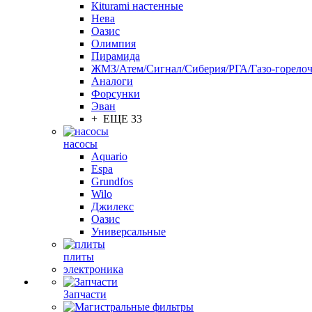
Кiturami настенные
Нева
Оазис
Олимпия
Пирамида
ЖМЗ/Атем/Сигнал/Сиберия/РГА/Газо-горелоч
Aналоги
Форсунки
Эван
+ ЕЩЕ 33
насосы
Aquario
Espa
Grundfos
Wilo
Джилекс
Оазис
Универсальные
плиты
электроника
Запчасти