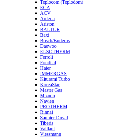
Teplocom (Teplodom)
ECA
ACV
Arderia
Ariston
BALTUR
Baxi
Bosch/Buderus
Daewoo
ELSOTHERM
Ferroli
Fondital
Haier
IMMERGAS
Kiturami Turbo
KoreaStar
Master Gas
Mizudo
Navien
PROTHERM
Rinnai
Saunier Duval
Tiberis
Vaillant
Viessmann