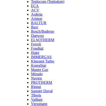
Teplocom (Teplodom)
ECA
ACV
Arderia
Ariston
BALTUR
Baxi
Bosch/Buderus
Daewoo
ELSOTHERM
Ferroli
Fondital
Haier
IMMERGAS
Kiturami Turbo
KoreaStar
Master Gas
Mizudo
Navien
PROTHERM
Rinnai
Saunier Duval
Tiberis
Vaillant
Viessmann