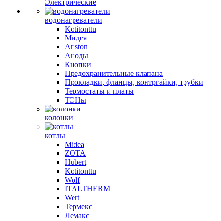
Электрические
водонагреватели
Kotitonttu
Мидея
Ariston
Аноды
Кнопки
Предохранительные клапана
Прокладки, фланцы, контргайки, трубки
Термостаты и платы
ТЭНы
колонки
котлы
Midea
ZOTA
Hubert
Kotitonttu
Wolf
ITALTHERM
Wert
Термекс
Лемакс