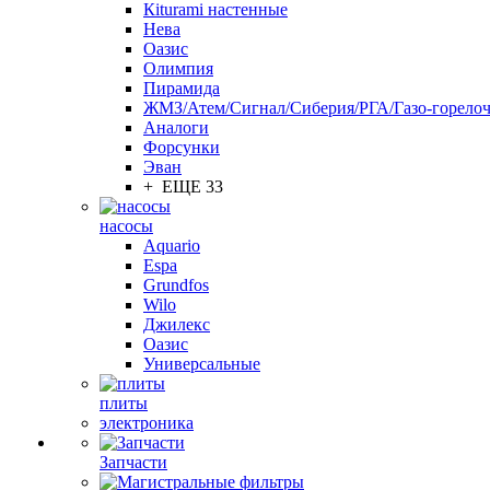
Кiturami настенные
Нева
Оазис
Олимпия
Пирамида
ЖМЗ/Атем/Сигнал/Сиберия/РГА/Газо-горелоч
Aналоги
Форсунки
Эван
+ ЕЩЕ 33
насосы
Aquario
Espa
Grundfos
Wilo
Джилекс
Оазис
Универсальные
плиты
электроника
Запчасти