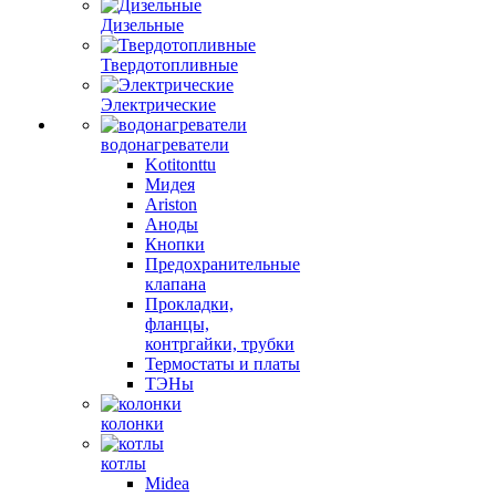
Дизельные
Твердотопливные
Электрические
водонагреватели
Kotitonttu
Мидея
Ariston
Аноды
Кнопки
Предохранительные
клапана
Прокладки,
фланцы,
контргайки, трубки
Термостаты и платы
ТЭНы
колонки
котлы
Midea