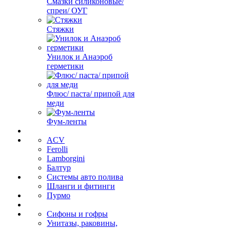
Смазки силиконовые/
спреи/ ОУГ
Стяжки
Унилок и Анаэроб
герметики
Флюс/ паста/ припой для
меди
Фум-ленты
ACV
Ferolli
Lamborgini
Балтур
Системы авто полива
Шланги и фитинги
Пурмо
Сифоны и гофры
Унитазы, раковины,