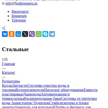
info@boilerspares.ru
Вконтакте
Instagram
Telegram
Стальные
135
Главная
—
Каталог
—
Радиаторы
Котлы
Запчасти
Системы очистки воды и
топлива
Водонагреватели
Насосное оборудование
Емкости
пластиковые
Дымоходы
Автоматизация и
термостатика
Расширительные баки
Системы от протечки
воды Аквасторож/ Гидролок
Стабилизаторы и блоки
защиты
Арматура для котельной
Трубы и фитинги для