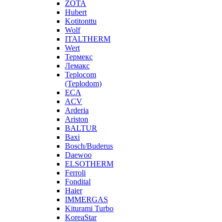
ZOTA
Hubert
Kotitonttu
Wolf
ITALTHERM
Wert
Термекс
Лемакс
Teplocom
(Teplodom)
ECA
ACV
Arderia
Ariston
BALTUR
Baxi
Bosch/Buderus
Daewoo
ELSOTHERM
Ferroli
Fondital
Haier
IMMERGAS
Kiturami Turbo
KoreaStar