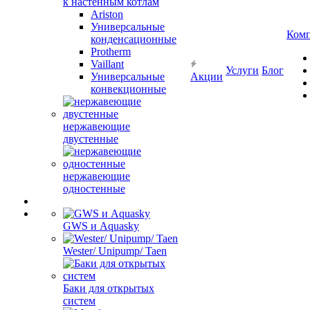
к настенным котлам
Ariston
Универсальные
Ком
конденсационные
Protherm
Vaillant
Услуги
Блог
Универсальные
Акции
конвекционные
нержавеющие
двустенные
нержавеющие
одностенные
GWS и Aquasky
Wester/ Unipump/ Taen
Баки для открытых
систем