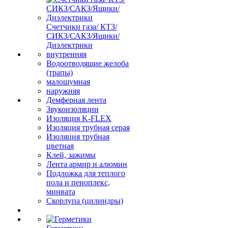
Счетчики газа/ КТЗ/
СИКЗ/САКЗ/Ящики/
Диэлектрики
внутренняя
Водоотводящие желоба
(трапы)
малошумная
наружняя
Демферная лента
Звукоизоляции
Изоляция K-FLEX
Изоляция трубная серая
Изоляция трубная
цветная
Клей, зажимы
Лента армир и алюмин
Подложка для теплого
пола и пеноплекс,
минвата
Скорлупа (цилиндры)