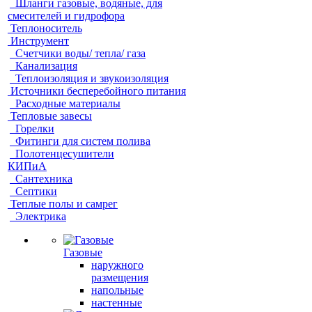
Шланги газовые, водяные, для
смесителей и гидрофора
Теплоноситель
Инструмент
Счетчики воды/ тепла/ газа
Канализация
Теплоизоляция и звукоизоляция
Источники бесперебойного питания
Расходные материалы
Тепловые завесы
Горелки
Фитинги для систем полива
Полотенцесушители
КИПиА
Сантехника
Септики
Теплые полы и самрег
Электрика
Газовые
наружного
размещения
напольные
настенные