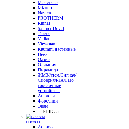
Master Gas
Mizudo
Navien
PROTHERM
Rinnai
Saunier Duval
Tiberis
Vaillant
Viessmann
Кiturami настенные
Нева
Оазис
Олимпия
Пирамида
ЖМЗ/Атем/Сигнал/
Сиберия/РГА/Газо-
горелочные
устройства
Aналоги
Форсунки
Эван
+ ЕЩЕ 33
насосы
Aquario