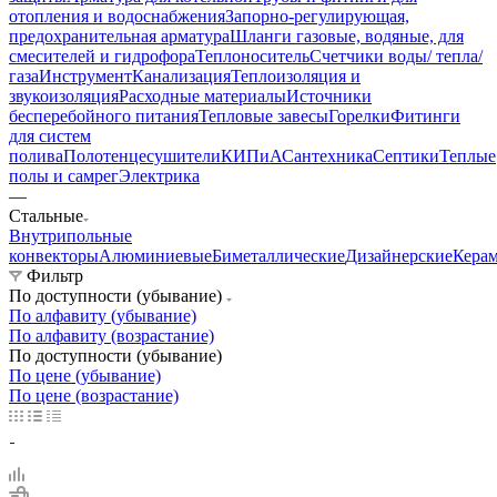
отопления и водоснабжения
Запорно-регулирующая,
предохранительная арматура
Шланги газовые, водяные, для
смесителей и гидрофора
Теплоноситель
Счетчики воды/ тепла/
газа
Инструмент
Канализация
Теплоизоляция и
звукоизоляция
Расходные материалы
Источники
бесперебойного питания
Тепловые завесы
Горелки
Фитинги
для систем
полива
Полотенцесушители
КИПиА
Сантехника
Септики
Теплые
полы и самрег
Электрика
—
Стальные
Внутрипольные
конвекторы
Алюминиевые
Биметаллические
Дизайнерские
Кера
Фильтр
По доступности (убывание)
По алфавиту (убывание)
По алфавиту (возрастание)
По доступности (убывание)
По цене (убывание)
По цене (возрастание)