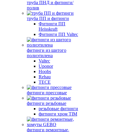
труба ПНД и фитинги/
полив
труба ПП и фитинги
Фитинги ПП
Heisskraft
Фитинги ПП Valtec
фитинги из шитого
полиэтилена
Valtec
Uponor
Hoobs
Rehau
TECE
фитинги прессовые
фитинги резьбовые
резьбовые фитинги
фитинги хром TIM
фитинги ремонтные,