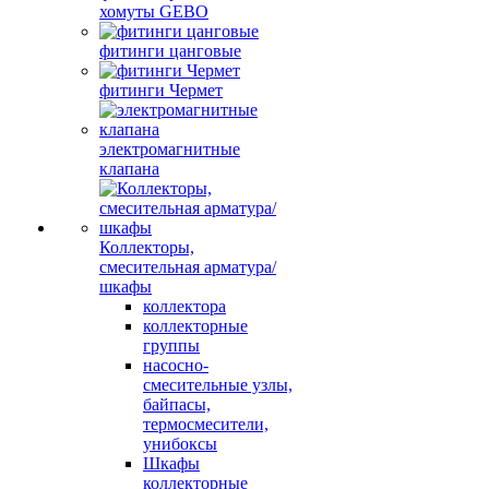
хомуты GEBO
фитинги цанговые
фитинги Чермет
электромагнитные
клапана
Коллекторы,
смесительная арматура/
шкафы
коллектора
коллекторные
группы
насосно-
смесительные узлы,
байпасы,
термосмесители,
унибоксы
Шкафы
коллекторные