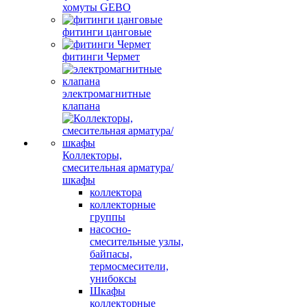
хомуты GEBO
фитинги цанговые
фитинги Чермет
электромагнитные
клапана
Коллекторы,
смесительная арматура/
шкафы
коллектора
коллекторные
группы
насосно-
смесительные узлы,
байпасы,
термосмесители,
унибоксы
Шкафы
коллекторные