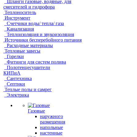
Шланги газовые, водяные, для
смесителей и гидрофора
Теплоноситель
Инструмент
Счетчики воды/ тепла/ газа
Канализация
Теплоизоляция и звукоизоляция
Источники бесперебойного питания
Расходные материалы
Тепловые завесы
Горелки
Фитинги для систем полива
Полотенцесушители
КИПиА
Сантехника
Септики
Теплые полы и самрег
Электрика
Газовые
наружного
размещения
напольные
настенные