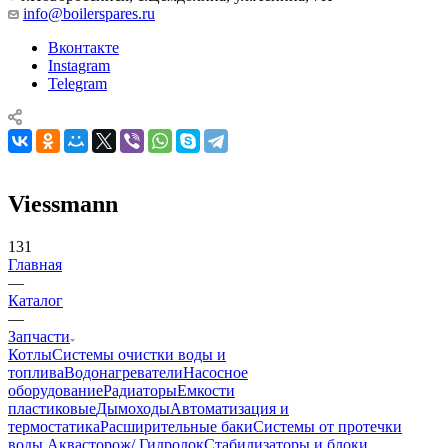
info@boilerspares.ru
Вконтакте
Instagram
Telegram
Viessmann
131
Главная
—
Каталог
—
Запчасти
Котлы
Системы очистки воды и
топлива
Водонагреватели
Насосное
оборудование
Радиаторы
Емкости
пластиковые
Дымоходы
Автоматизация и
термостатика
Расширительные баки
Системы от протечки
воды Аквасторож/ Гидролок
Стабилизаторы и блоки