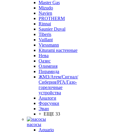
Master Gas
Mizudo
Navien
PROTHERM
Rinnai
Saunier Duval
Tiberis
Vaillant
Viessmann
Кiturami настенные
Нева
Оазис
Олимпия
Пирамида
ЖМЗ/Атем/Сигнал/
Сиберия/РГА/Газо-
горелочные
устройства
Aналоги
Форсунки
Эван
+ ЕЩЕ 33
насосы
Aquario