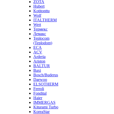
ZOTA
Hubert
Kotitonttu
Wolf
ITALTHERM
Wert
Термекс
Лемакс
Teplocom
(Teplodom)
ECA
ACV
Arderia
Ariston
BALTUR
Baxi
Bosch/Buderus
Daewoo
ELSOTHERM
Ferroli
Fondital
Haier
IMMERGAS
Kiturami Turbo
KoreaStar