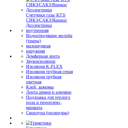
Счетчики газа/ КТЗ/
СИКЗ/САКЗ/Ящики/
Диэлектрики
внутренняя
Водоотводящие желоба
(трапы)
малошумная
наружняя
Демферная лента
Звукоизоляции
Изоляция K-FLEX
Изоляция трубная серая
Изоляция трубная
цветная
Клей, зажимы
Лента армир и алюмин
Подложка для теплого
пола и пеноплекс,
минвата
Скорлупа (цилиндры)