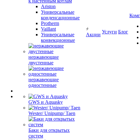
к настенным котлам
Ariston
Универсальные
Ком
конденсационные
Protherm
Vaillant
Услуги
Блог
Универсальные
Акции
конвекционные
нержавеющие
двустенные
нержавеющие
одностенные
GWS и Aquasky
Wester/ Unipump/ Taen
Баки для открытых
систем