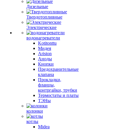
Дизельные
Твердотопливные
Электрические
водонагреватели
Kotitonttu
Мидея
Ariston
Аноды
Кнопки
Предохранительные
клапана
Прокладки,
фланцы,
контргайки, трубки
Термостаты и платы
ТЭНы
колонки
котлы
Midea