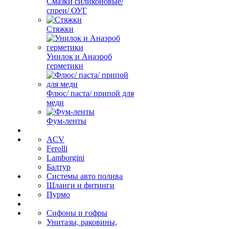
Смазки силиконовые/
спреи/ ОУГ
Стяжки
Унилок и Анаэроб
герметики
Флюс/ паста/ припой для
меди
Фум-ленты
ACV
Ferolli
Lamborgini
Балтур
Системы авто полива
Шланги и фитинги
Пурмо
Сифоны и гофры
Унитазы, раковины,