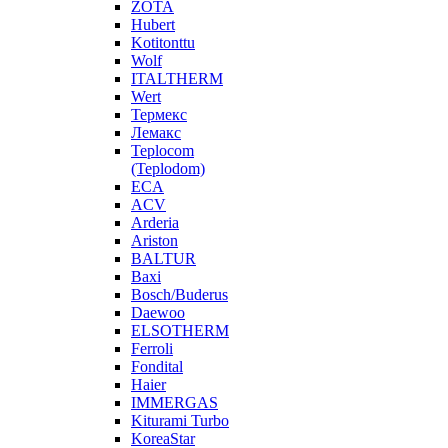
ZOTA
Hubert
Kotitonttu
Wolf
ITALTHERM
Wert
Термекс
Лемакс
Teplocom
(Teplodom)
ECA
ACV
Arderia
Ariston
BALTUR
Baxi
Bosch/Buderus
Daewoo
ELSOTHERM
Ferroli
Fondital
Haier
IMMERGAS
Kiturami Turbo
KoreaStar