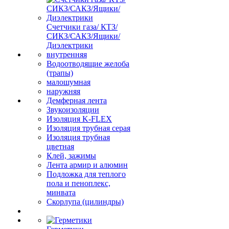
Счетчики газа/ КТЗ/
СИКЗ/САКЗ/Ящики/
Диэлектрики
внутренняя
Водоотводящие желоба
(трапы)
малошумная
наружняя
Демферная лента
Звукоизоляции
Изоляция K-FLEX
Изоляция трубная серая
Изоляция трубная
цветная
Клей, зажимы
Лента армир и алюмин
Подложка для теплого
пола и пеноплекс,
минвата
Скорлупа (цилиндры)