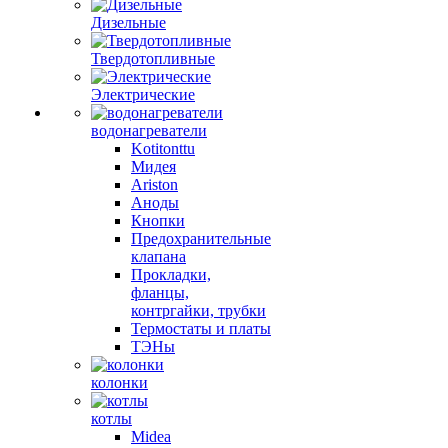
Дизельные
Твердотопливные
Электрические
водонагреватели
Kotitonttu
Мидея
Ariston
Аноды
Кнопки
Предохранительные
клапана
Прокладки,
фланцы,
контргайки, трубки
Термостаты и платы
ТЭНы
колонки
котлы
Midea