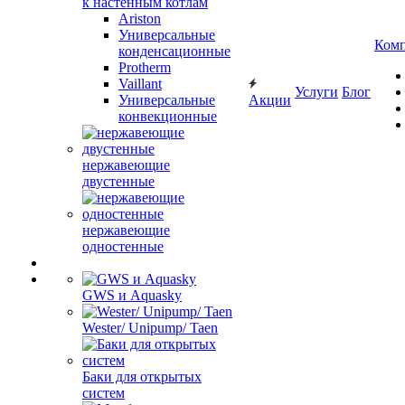
к настенным котлам
Ariston
Универсальные
Ком
конденсационные
Protherm
Vaillant
Услуги
Блог
Универсальные
Акции
конвекционные
нержавеющие
двустенные
нержавеющие
одностенные
GWS и Aquasky
Wester/ Unipump/ Taen
Баки для открытых
систем