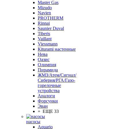
Master Gas
Mizudo
Navien
PROTHERM
Rinnai
Saunier Duval
Tiberis
Vaillant
Viessmann
Кiturami настенные
Нева
Оазис
Олимпия
Пирамида
ЖМЗ/Атем/Сигнал/
Сиберия/РГА/Газо-
горелочные
устройства
Aналоги
Форсунки
Эван
+ ЕЩЕ 33
насосы
Aquario