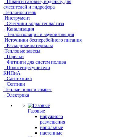
Шланги газовые, водяные, для
смесителей и гидрофора
Теплоноситель
Инструмент
Счетчики воды/ тепла/ газа
Канализация
Теплоизоляция и звукоизоляция
Источники бесперебойного питания
Расходные материалы
Тепловые завесы
Горелки
Фитинги для систем полива
Полотенцесушители
КИПиА
Сантехника
Септики
Теплые полы и самрег
Электрика
Газовые
наружного
размещения
напольные
настенные