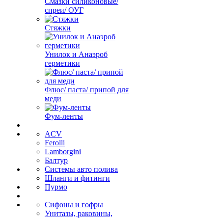
Смазки силиконовые/
спреи/ ОУГ
Стяжки
Унилок и Анаэроб
герметики
Флюс/ паста/ припой для
меди
Фум-ленты
ACV
Ferolli
Lamborgini
Балтур
Системы авто полива
Шланги и фитинги
Пурмо
Сифоны и гофры
Унитазы, раковины,