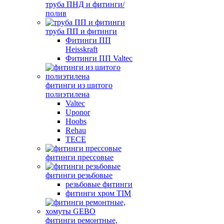
труба ПНД и фитинги/
полив
труба ПП и фитинги
Фитинги ПП
Heisskraft
Фитинги ПП Valtec
фитинги из шитого
полиэтилена
Valtec
Uponor
Hoobs
Rehau
TECE
фитинги прессовые
фитинги резьбовые
резьбовые фитинги
фитинги хром TIM
фитинги ремонтные,