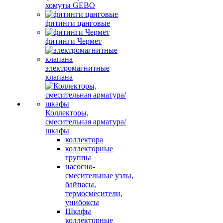
хомуты GEBO
фитинги цанговые
фитинги Чермет
электромагнитные
клапана
Коллекторы,
смесительная арматура/
шкафы
коллектора
коллекторные
группы
насосно-
смесительные узлы,
байпасы,
термосмесители,
унибоксы
Шкафы
коллекторные