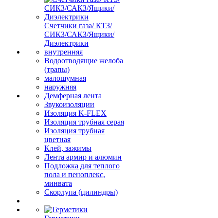
Счетчики газа/ КТЗ/
СИКЗ/САКЗ/Ящики/
Диэлектрики
внутренняя
Водоотводящие желоба
(трапы)
малошумная
наружняя
Демферная лента
Звукоизоляции
Изоляция K-FLEX
Изоляция трубная серая
Изоляция трубная
цветная
Клей, зажимы
Лента армир и алюмин
Подложка для теплого
пола и пеноплекс,
минвата
Скорлупа (цилиндры)