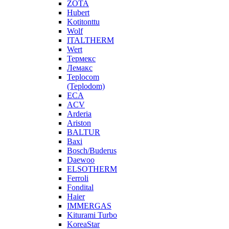
ZOTA
Hubert
Kotitonttu
Wolf
ITALTHERM
Wert
Термекс
Лемакс
Teplocom
(Teplodom)
ECA
ACV
Arderia
Ariston
BALTUR
Baxi
Bosch/Buderus
Daewoo
ELSOTHERM
Ferroli
Fondital
Haier
IMMERGAS
Kiturami Turbo
KoreaStar