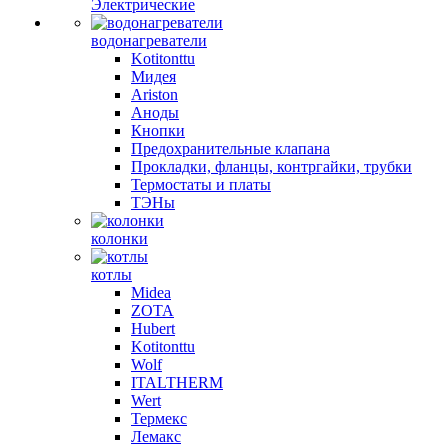
Электрические
водонагреватели
Kotitonttu
Мидея
Ariston
Аноды
Кнопки
Предохранительные клапана
Прокладки, фланцы, контргайки, трубки
Термостаты и платы
ТЭНы
колонки
котлы
Midea
ZOTA
Hubert
Kotitonttu
Wolf
ITALTHERM
Wert
Термекс
Лемакс