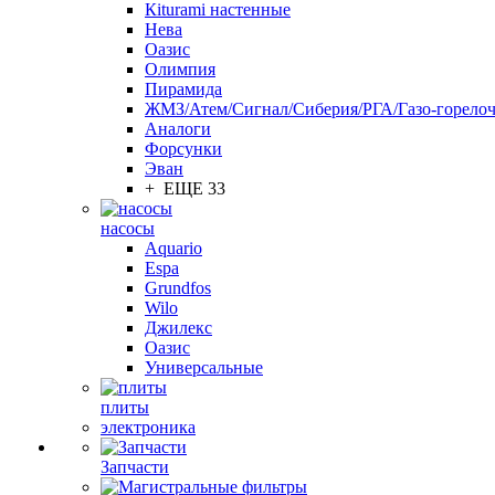
Кiturami настенные
Нева
Оазис
Олимпия
Пирамида
ЖМЗ/Атем/Сигнал/Сиберия/РГА/Газо-горелоч
Aналоги
Форсунки
Эван
+ ЕЩЕ 33
насосы
Aquario
Espa
Grundfos
Wilo
Джилекс
Оазис
Универсальные
плиты
электроника
Запчасти