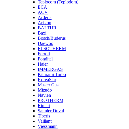
Teplocom (Teplodom)
ECA
ACV
Arderia
Ariston
BALTUR
Baxi
Bosch/Buderus
Daewoo
ELSOTHERM
Ferroli
Fondital
Haier
IMMERGAS
Kiturami Turbo
KoreaStar
Master Gas
Mizudo
Navien
PROTHERM
Rinnai
Saunier Duval
Tiberis
Vaillant
Viessmann