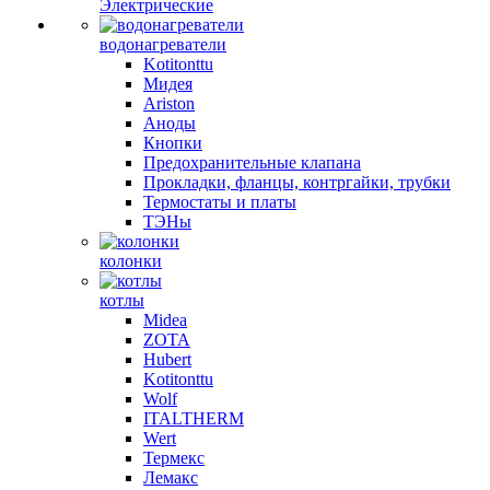
Электрические
водонагреватели
Kotitonttu
Мидея
Ariston
Аноды
Кнопки
Предохранительные клапана
Прокладки, фланцы, контргайки, трубки
Термостаты и платы
ТЭНы
колонки
котлы
Midea
ZOTA
Hubert
Kotitonttu
Wolf
ITALTHERM
Wert
Термекс
Лемакс