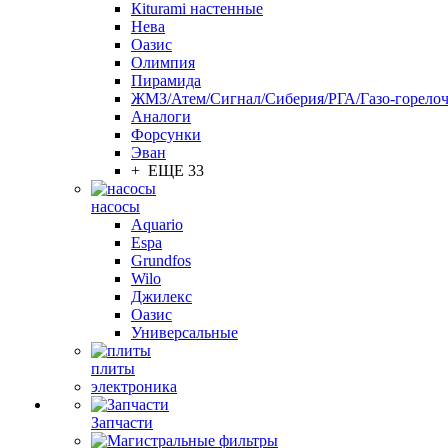
Кiturami настенные
Нева
Оазис
Олимпия
Пирамида
ЖМЗ/Атем/Сигнал/Сиберия/РГА/Газо-горелоч
Aналоги
Форсунки
Эван
+ ЕЩЕ 33
насосы
Aquario
Espa
Grundfos
Wilo
Джилекс
Оазис
Универсальные
плиты
электроника
Запчасти