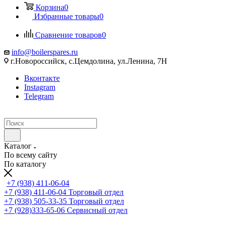
Корзина
0
Избранные товары
0
Сравнение товаров
0
info@boilerspares.ru
г.Новороссийск, с.Цемдолина, ул.Ленина, 7Н
Вконтакте
Instagram
Telegram
Каталог
По всему сайту
По каталогу
+7 (938) 411-06-04
+7 (938) 411-06-04
Торговый отдел
+7 (938) 505-33-35
Торговый отдел
+7 (928)333-65-06
Сервисный отдел