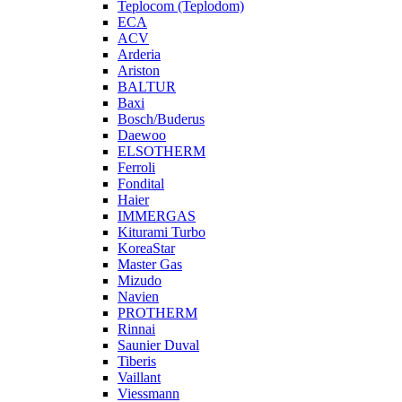
Teplocom (Teplodom)
ECA
ACV
Arderia
Ariston
BALTUR
Baxi
Bosch/Buderus
Daewoo
ELSOTHERM
Ferroli
Fondital
Haier
IMMERGAS
Kiturami Turbo
KoreaStar
Master Gas
Mizudo
Navien
PROTHERM
Rinnai
Saunier Duval
Tiberis
Vaillant
Viessmann