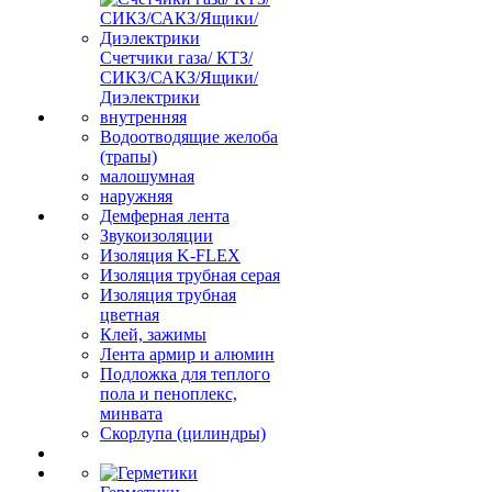
Счетчики газа/ КТЗ/
СИКЗ/САКЗ/Ящики/
Диэлектрики
внутренняя
Водоотводящие желоба
(трапы)
малошумная
наружняя
Демферная лента
Звукоизоляции
Изоляция K-FLEX
Изоляция трубная серая
Изоляция трубная
цветная
Клей, зажимы
Лента армир и алюмин
Подложка для теплого
пола и пеноплекс,
минвата
Скорлупа (цилиндры)