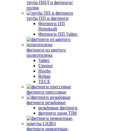
труба ПНД и фитинги/
полив
труба ПП и фитинги
Фитинги ПП
Heisskraft
Фитинги ПП Valtec
фитинги из шитого
полиэтилена
Valtec
Uponor
Hoobs
Rehau
TECE
фитинги прессовые
фитинги резьбовые
резьбовые фитинги
фитинги хром TIM
фитинги ремонтные,