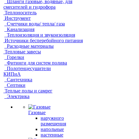
Шланги газовые, водяные, для
смесителей и гидрофора
Теплоноситель
Инструмент
Счетчики воды/ тепла/ газа
Канализация
Теплоизоляция и звукоизоляция
Источники бесперебойного питания
Расходные материалы
Тепловые завесы
Горелки
Фитинги для систем полива
Полотенцесушители
КИПиА
Сантехника
Септики
Теплые полы и самрег
Электрика
Газовые
наружного
размещения
напольные
настенные