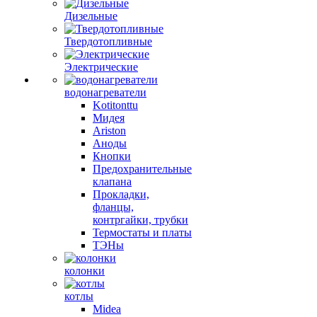
Дизельные
Твердотопливные
Электрические
водонагреватели
Kotitonttu
Мидея
Ariston
Аноды
Кнопки
Предохранительные
клапана
Прокладки,
фланцы,
контргайки, трубки
Термостаты и платы
ТЭНы
колонки
котлы
Midea