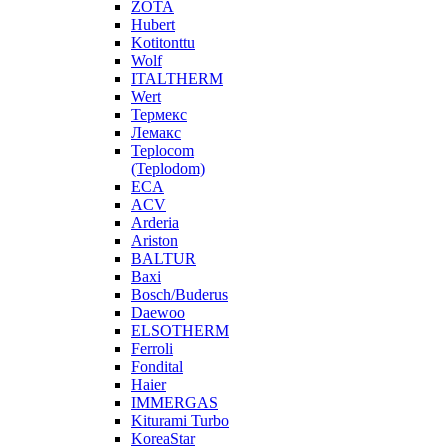
ZOTA
Hubert
Kotitonttu
Wolf
ITALTHERM
Wert
Термекс
Лемакс
Teplocom
(Teplodom)
ECA
ACV
Arderia
Ariston
BALTUR
Baxi
Bosch/Buderus
Daewoo
ELSOTHERM
Ferroli
Fondital
Haier
IMMERGAS
Kiturami Turbo
KoreaStar