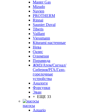
Master Gas
Mizudo
Navien
PROTHERM
Rinnai
Saunier Duval
Tiberis
Vaillant
Viessmann
Кiturami настенные
Нева
Оазис
Олимпия
Пирамида
ЖМЗ/Атем/Сигнал/
Сиберия/РГА/Газо-
горелочные
устройства
Aналоги
Форсунки
Эван
+ ЕЩЕ 33
насосы
Aquario