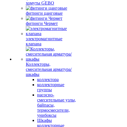
хомуты GEBO
фитинги цанговые
фитинги Чермет
электромагнитные
клапана
Коллекторы,
смесительная арматура/
шкафы
коллектора
коллекторные
группы
насосно-
смесительные узлы,
байпасы,
термосмесители,
унибоксы
Шкафы
коллекторные