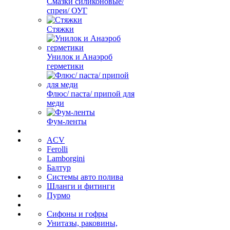
Смазки силиконовые/
спреи/ ОУГ
Стяжки
Унилок и Анаэроб
герметики
Флюс/ паста/ припой для
меди
Фум-ленты
ACV
Ferolli
Lamborgini
Балтур
Системы авто полива
Шланги и фитинги
Пурмо
Сифоны и гофры
Унитазы, раковины,