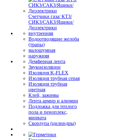
Счетчики газа/ КТЗ/
СИКЗ/САКЗ/Ящики/
Диэлектрики
внутренняя
Водоотводящие желоба
(трапы)
малошумная
наружняя
Демферная лента
Звукоизоляции
Изоляция K-FLEX
Изоляция трубная серая
Изоляция трубная
цветная
Клей, зажимы
Лента армир и алюмин
Подложка для теплого
пола и пеноплекс,
минвата
Скорлупа (цилиндры)