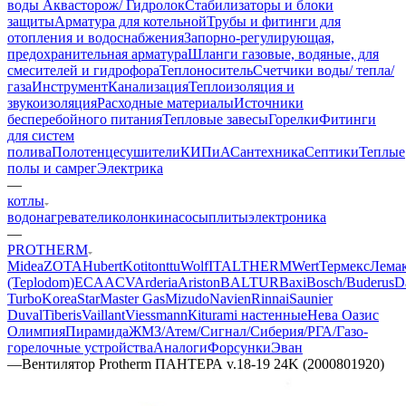
воды Аквасторож/ Гидролок
Стабилизаторы и блоки
защиты
Арматура для котельной
Трубы и фитинги для
отопления и водоснабжения
Запорно-регулирующая,
предохранительная арматура
Шланги газовые, водяные, для
смесителей и гидрофора
Теплоноситель
Счетчики воды/ тепла/
газа
Инструмент
Канализация
Теплоизоляция и
звукоизоляция
Расходные материалы
Источники
бесперебойного питания
Тепловые завесы
Горелки
Фитинги
для систем
полива
Полотенцесушители
КИПиА
Сантехника
Септики
Теплые
полы и самрег
Электрика
—
котлы
водонагреватели
колонки
насосы
плиты
электроника
—
PROTHERM
Midea
ZOTA
Hubert
Kotitonttu
Wolf
ITALTHERM
Wert
Термекс
Лема
(Teplodom)
ECA
ACV
Arderia
Ariston
BALTUR
Baxi
Bosch/Buderus
D
Turbo
KoreaStar
Master Gas
Mizudo
Navien
Rinnai
Saunier
Duval
Tiberis
Vaillant
Viessmann
Кiturami настенные
Нева
Оазис
Олимпия
Пирамида
ЖМЗ/Атем/Сигнал/Сиберия/РГА/Газо-
горелочные устройства
Aналоги
Форсунки
Эван
—
Вентилятор Protherm ПАНТЕРА v.18-19 24K (2000801920)