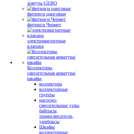
хомуты GEBO
фитинги цанговые
фитинги Чермет
электромагнитные
клапана
Коллекторы,
смесительная арматура/
шкафы
коллектора
коллекторные
группы
насосно-
смесительные узлы,
байпасы,
термосмесители,
унибоксы
Шкафы
коллекторные