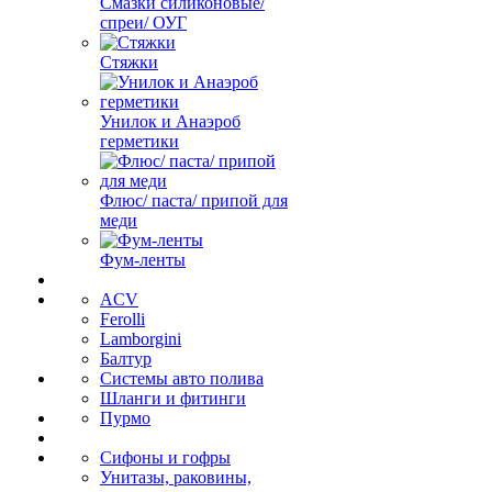
Смазки силиконовые/
спреи/ ОУГ
Стяжки
Унилок и Анаэроб
герметики
Флюс/ паста/ припой для
меди
Фум-ленты
ACV
Ferolli
Lamborgini
Балтур
Системы авто полива
Шланги и фитинги
Пурмо
Сифоны и гофры
Унитазы, раковины,