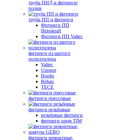
труба ПНД и фитинги/
полив
труба ПП и фитинги
Фитинги ПП
Heisskraft
Фитинги ПП Valtec
фитинги из шитого
полиэтилена
Valtec
Uponor
Hoobs
Rehau
TECE
фитинги прессовые
фитинги резьбовые
резьбовые фитинги
фитинги хром TIM
фитинги ремонтные,