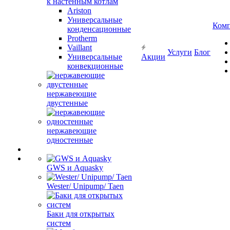
к настенным котлам
Ariston
Универсальные
Ком
конденсационные
Protherm
Vaillant
Услуги
Блог
Универсальные
Акции
конвекционные
нержавеющие
двустенные
нержавеющие
одностенные
GWS и Aquasky
Wester/ Unipump/ Taen
Баки для открытых
систем