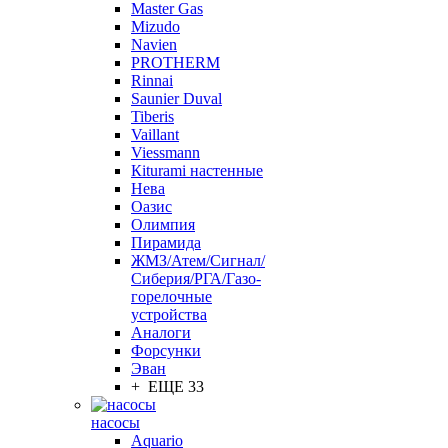
Master Gas
Mizudo
Navien
PROTHERM
Rinnai
Saunier Duval
Tiberis
Vaillant
Viessmann
Кiturami настенные
Нева
Оазис
Олимпия
Пирамида
ЖМЗ/Атем/Сигнал/
Сиберия/РГА/Газо-
горелочные
устройства
Aналоги
Форсунки
Эван
+ ЕЩЕ 33
насосы
Aquario