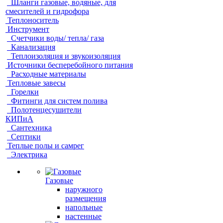
Шланги газовые, водяные, для
смесителей и гидрофора
Теплоноситель
Инструмент
Счетчики воды/ тепла/ газа
Канализация
Теплоизоляция и звукоизоляция
Источники бесперебойного питания
Расходные материалы
Тепловые завесы
Горелки
Фитинги для систем полива
Полотенцесушители
КИПиА
Сантехника
Септики
Теплые полы и самрег
Электрика
Газовые
наружного
размещения
напольные
настенные