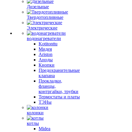
Дизельные
Твердотопливные
Электрические
водонагреватели
Kotitonttu
Мидея
Ariston
Аноды
Кнопки
Предохранительные
клапана
Прокладки,
фланцы,
контргайки, трубки
Термостаты и платы
ТЭНы
колонки
котлы
Midea