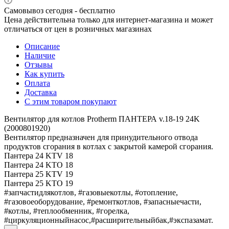
Самовывоз сегодня - бесплатно
Цена действительна только для интернет-магазина и может
отличаться от цен в розничных магазинах
Описание
Наличие
Отзывы
Как купить
Оплата
Доставка
С этим товаром покупают
Вентилятор для котлов Protherm ПАНТЕРА v.18-19 24K
(2000801920)
Вентилятор предназначен для принудительного отвода
продуктов сгорания в котлах с закрытой камерой сгорания.
Пантера 24 KTV 18
Пантера 24 KTO 18
Пантера 25 KTV 19
Пантера 25 KTО 19
#запчастидлякотлов, #газовыекотлы, #отопление,
#газовоеоборудование, #ремонткотлов, #запасныечасти,
#котлы, #теплообменник, #горелка,
#циркуляционныйнасос,#расширительныйбак,#экспазамат.