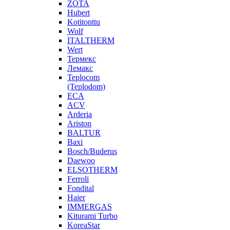
ZOTA
Hubert
Kotitonttu
Wolf
ITALTHERM
Wert
Термекс
Лемакс
Teplocom
(Teplodom)
ECA
ACV
Arderia
Ariston
BALTUR
Baxi
Bosch/Buderus
Daewoo
ELSOTHERM
Ferroli
Fondital
Haier
IMMERGAS
Kiturami Turbo
KoreaStar