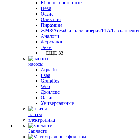
Кiturami настенные
Нева
Оазис
Олимпия
Пирамида
ЖМЗ/Атем/Сигнал/Сиберия/РГА/Газо-горелоч
Aналоги
Форсунки
Эван
+ ЕЩЕ 33
насосы
Aquario
Espa
Grundfos
Wilo
Джилекс
Оазис
Универсальные
плиты
электроника
Запчасти