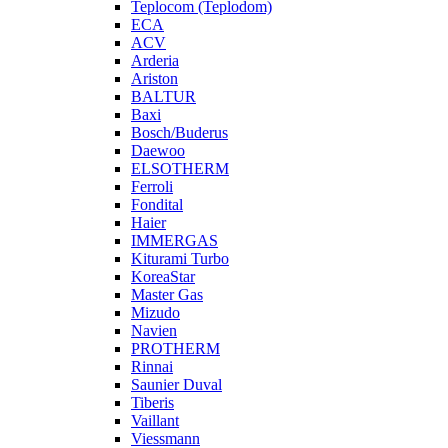
Teplocom (Teplodom)
ECA
ACV
Arderia
Ariston
BALTUR
Baxi
Bosch/Buderus
Daewoo
ELSOTHERM
Ferroli
Fondital
Haier
IMMERGAS
Kiturami Turbo
KoreaStar
Master Gas
Mizudo
Navien
PROTHERM
Rinnai
Saunier Duval
Tiberis
Vaillant
Viessmann