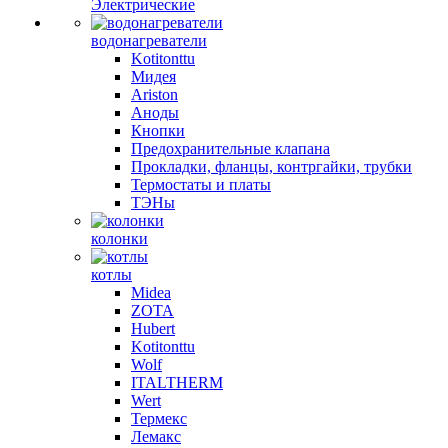
Электрические
водонагреватели
Kotitonttu
Мидея
Ariston
Аноды
Кнопки
Предохранительные клапана
Прокладки, фланцы, контргайки, трубки
Термостаты и платы
ТЭНы
колонки
котлы
Midea
ZOTA
Hubert
Kotitonttu
Wolf
ITALTHERM
Wert
Термекс
Лемакс