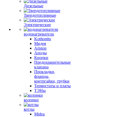
Дизельные
Твердотопливные
Электрические
водонагреватели
Kotitonttu
Мидея
Ariston
Аноды
Кнопки
Предохранительные
клапана
Прокладки,
фланцы,
контргайки, трубки
Термостаты и платы
ТЭНы
колонки
котлы
Midea