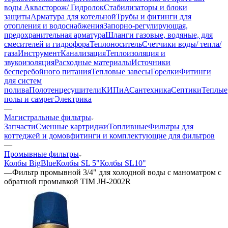
воды Аквасторож/ Гидролок
Стабилизаторы и блоки
защиты
Арматура для котельной
Трубы и фитинги для
отопления и водоснабжения
Запорно-регулирующая,
предохранительная арматура
Шланги газовые, водяные, для
смесителей и гидрофора
Теплоноситель
Счетчики воды/ тепла/
газа
Инструмент
Канализация
Теплоизоляция и
звукоизоляция
Расходные материалы
Источники
бесперебойного питания
Тепловые завесы
Горелки
Фитинги
для систем
полива
Полотенцесушители
КИПиА
Сантехника
Септики
Теплые
полы и самрег
Электрика
—
Магистральные фильтры
Запчасти
Сменные картриджи
Топливные
Фильтры для
коттеджей и домов
фитинги и комплектующие для фильтров
—
Промывные фильтры
Колбы BigBlue
Колбы SL 5"
Колбы SL10"
—
Фильтр промывной 3/4" для холодной воды с маноматром с
обратной промывкой TIM JH-2002R