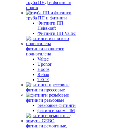
труба ПНД и фитинги/
полив
труба ПП и фитинги
Фитинги ПП
Heisskraft
Фитинги ПП Valtec
фитинги из шитого
полиэтилена
Valtec
Uponor
Hoobs
Rehau
TECE
фитинги прессовые
фитинги резьбовые
резьбовые фитинги
фитинги хром TIM
фитинги ремонтные,