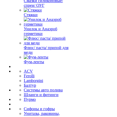
Смазки силиконовые/
спреи/ ОУГ
Стяжки
Унилок и Анаэроб
герметики
Флюс/ паста/ припой для
меди
Фум-ленты
ACV
Ferolli
Lamborgini
Балтур
Системы авто полива
Шланги и фитинги
Пурмо
Сифоны и гофры
Унитазы, раковины,