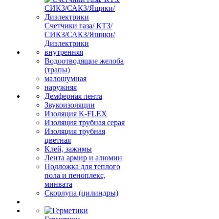
Счетчики газа/ КТЗ/
СИКЗ/САКЗ/Ящики/
Диэлектрики
внутренняя
Водоотводящие желоба
(трапы)
малошумная
наружняя
Демферная лента
Звукоизоляции
Изоляция K-FLEX
Изоляция трубная серая
Изоляция трубная
цветная
Клей, зажимы
Лента армир и алюмин
Подложка для теплого
пола и пеноплекс,
минвата
Скорлупа (цилиндры)