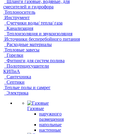
Шланги газовые, водяные, для
смесителей и гидрофора
Теплоноситель
Инструмент
Счетчики воды/ тепла/ газа
Канализация
Теплоизоляция и звукоизоляция
Источники бесперебойного питания
Расходные материалы
Тепловые завесы
Горелки
Фитинги для систем полива
Полотенцесушители
КИПиА
Сантехника
Септики
Теплые полы и самрег
Электрика
Газовые
наружного
размещения
напольные
настенные