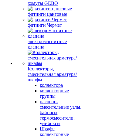
хомуты GEBO
фитинги цанговые
фитинги Чермет
электромагнитные
клапана
Коллекторы,
смесительная арматура/
шкафы
коллектора
коллекторные
группы
насосно-
смесительные узлы,
байпасы,
термосмесители,
унибоксы
Шкафы
коллекторные