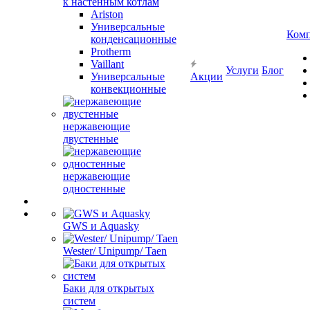
к настенным котлам
Ariston
Универсальные
Ком
конденсационные
Protherm
Vaillant
Услуги
Блог
Универсальные
Акции
конвекционные
нержавеющие
двустенные
нержавеющие
одностенные
GWS и Aquasky
Wester/ Unipump/ Taen
Баки для открытых
систем