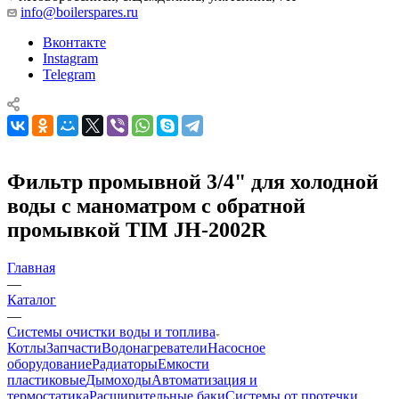
info@boilerspares.ru
Вконтакте
Instagram
Telegram
Фильтр промывной 3/4" для холодной
воды с маноматром с обратной
промывкой TIM JH-2002R
Главная
—
Каталог
—
Системы очистки воды и топлива
Котлы
Запчасти
Водонагреватели
Насосное
оборудование
Радиаторы
Емкости
пластиковые
Дымоходы
Автоматизация и
термостатика
Расширительные баки
Системы от протечки