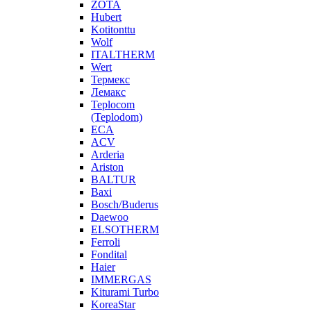
ZOTA
Hubert
Kotitonttu
Wolf
ITALTHERM
Wert
Термекс
Лемакс
Teplocom
(Teplodom)
ECA
ACV
Arderia
Ariston
BALTUR
Baxi
Bosch/Buderus
Daewoo
ELSOTHERM
Ferroli
Fondital
Haier
IMMERGAS
Kiturami Turbo
KoreaStar