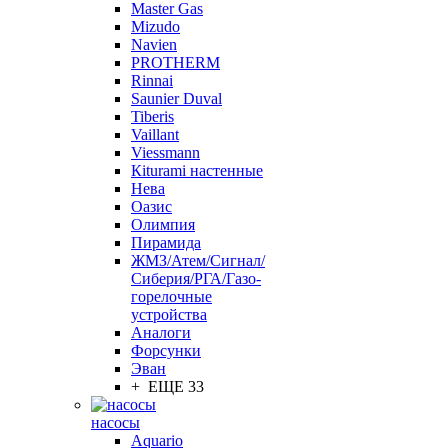
Master Gas
Mizudo
Navien
PROTHERM
Rinnai
Saunier Duval
Tiberis
Vaillant
Viessmann
Кiturami настенные
Нева
Оазис
Олимпия
Пирамида
ЖМЗ/Атем/Сигнал/
Сиберия/РГА/Газо-
горелочные
устройства
Aналоги
Форсунки
Эван
+ ЕЩЕ 33
насосы
Aquario