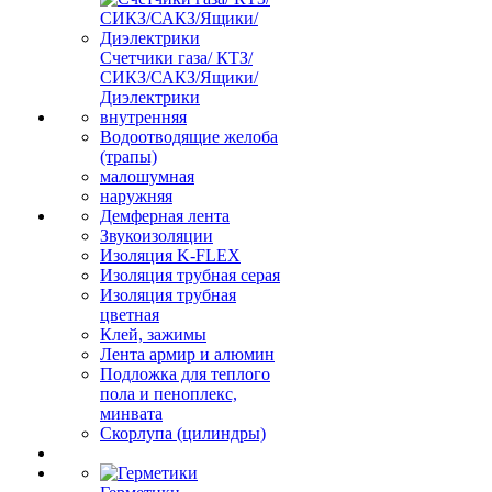
Счетчики газа/ КТЗ/
СИКЗ/САКЗ/Ящики/
Диэлектрики
внутренняя
Водоотводящие желоба
(трапы)
малошумная
наружняя
Демферная лента
Звукоизоляции
Изоляция K-FLEX
Изоляция трубная серая
Изоляция трубная
цветная
Клей, зажимы
Лента армир и алюмин
Подложка для теплого
пола и пеноплекс,
минвата
Скорлупа (цилиндры)