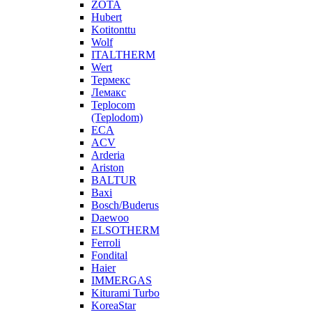
ZOTA
Hubert
Kotitonttu
Wolf
ITALTHERM
Wert
Термекс
Лемакс
Teplocom
(Teplodom)
ECA
ACV
Arderia
Ariston
BALTUR
Baxi
Bosch/Buderus
Daewoo
ELSOTHERM
Ferroli
Fondital
Haier
IMMERGAS
Kiturami Turbo
KoreaStar