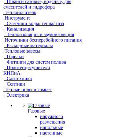
Шланги газовые, водяные, для
смесителей и гидрофора
Теплоноситель
Инструмент
Счетчики воды/ тепла/ газа
Канализация
Теплоизоляция и звукоизоляция
Источники бесперебойного питания
Расходные материалы
Тепловые завесы
Горелки
Фитинги для систем полива
Полотенцесушители
КИПиА
Сантехника
Септики
Теплые полы и самрег
Электрика
Газовые
наружного
размещения
напольные
настенные