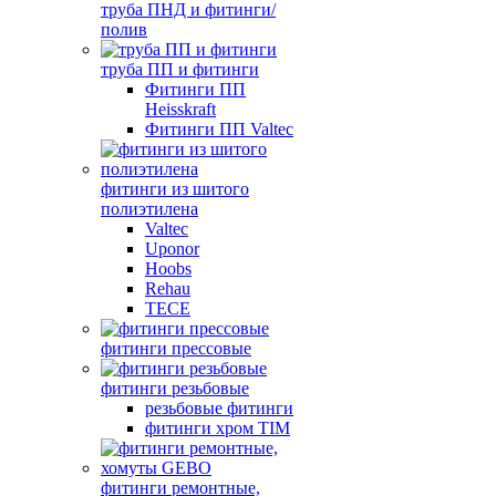
труба ПНД и фитинги/
полив
труба ПП и фитинги
Фитинги ПП
Heisskraft
Фитинги ПП Valtec
фитинги из шитого
полиэтилена
Valtec
Uponor
Hoobs
Rehau
TECE
фитинги прессовые
фитинги резьбовые
резьбовые фитинги
фитинги хром TIM
фитинги ремонтные,