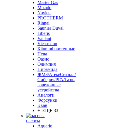
Master Gas
Mizudo
Navien
PROTHERM
Rinnai
Saunier Duval
Tiberis
Vaillant
Viessmann
Кiturami настенные
Нева
Оазис
Олимпия
Пирамида
ЖМЗ/Атем/Сигнал/
Сиберия/РГА/Газо-
горелочные
устройства
Aналоги
Форсунки
Эван
+ ЕЩЕ 33
насосы
Aquario