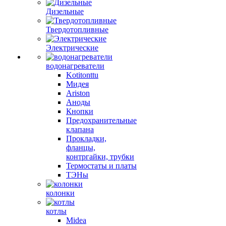
Дизельные
Твердотопливные
Электрические
водонагреватели
Kotitonttu
Мидея
Ariston
Аноды
Кнопки
Предохранительные
клапана
Прокладки,
фланцы,
контргайки, трубки
Термостаты и платы
ТЭНы
колонки
котлы
Midea