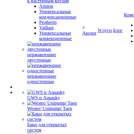
к настенным котлам
Ariston
Универсальные
Ком
конденсационные
Protherm
Vaillant
Услуги
Блог
Универсальные
Акции
конвекционные
нержавеющие
двустенные
нержавеющие
одностенные
GWS и Aquasky
Wester/ Unipump/ Taen
Баки для открытых
систем