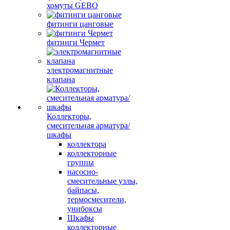
хомуты GEBO
фитинги цанговые
фитинги Чермет
электромагнитные
клапана
Коллекторы,
смесительная арматура/
шкафы
коллектора
коллекторные
группы
насосно-
смесительные узлы,
байпасы,
термосмесители,
унибоксы
Шкафы
коллекторные