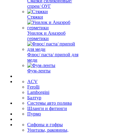
Смазки силиконовые/
спреи/ ОУГ
Стяжки
Унилок и Анаэроб
герметики
Флюс/ паста/ припой для
меди
Фум-ленты
ACV
Ferolli
Lamborgini
Балтур
Системы авто полива
Шланги и фитинги
Пурмо
Сифоны и гофры
Унитазы, раковины,