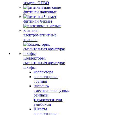
хомуты GEBO
фитинги цанговые
фитинги Чермет
электромагнитные
клапана
Коллекторы,
смесительная арматура/
шкафы
коллектора
коллекторные
группы
насосно-
смесительные узлы,
байпасы,
термосмесители,
унибоксы
Шкафы
коллекторные