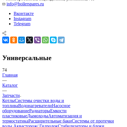
info@boilerspares.ru
Вконтакте
Instagram
Telegram
Универсальные
74
Главная
—
Каталог
—
Запчасти
Котлы
Системы очистки воды и
топлива
Водонагреватели
Насосное
оборудование
Радиаторы
Емкости
пластиковые
Дымоходы
Автоматизация и
термостатика
Расширительные баки
Системы от протечки
воды Аквасторож/ Гидролок
Стабилизаторы и блоки