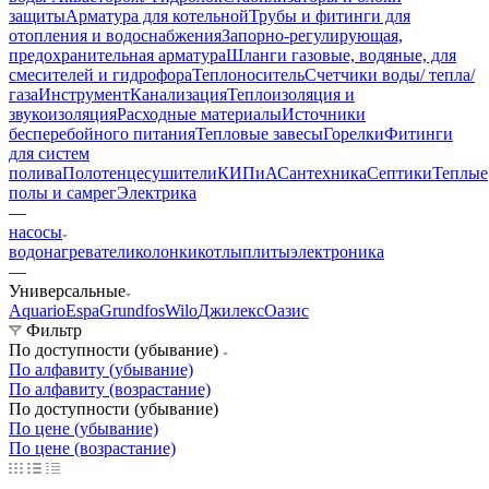
защиты
Арматура для котельной
Трубы и фитинги для
отопления и водоснабжения
Запорно-регулирующая,
предохранительная арматура
Шланги газовые, водяные, для
смесителей и гидрофора
Теплоноситель
Счетчики воды/ тепла/
газа
Инструмент
Канализация
Теплоизоляция и
звукоизоляция
Расходные материалы
Источники
бесперебойного питания
Тепловые завесы
Горелки
Фитинги
для систем
полива
Полотенцесушители
КИПиА
Сантехника
Септики
Теплые
полы и самрег
Электрика
—
насосы
водонагреватели
колонки
котлы
плиты
электроника
—
Универсальные
Aquario
Espa
Grundfos
Wilo
Джилекс
Оазис
Фильтр
По доступности (убывание)
По алфавиту (убывание)
По алфавиту (возрастание)
По доступности (убывание)
По цене (убывание)
По цене (возрастание)