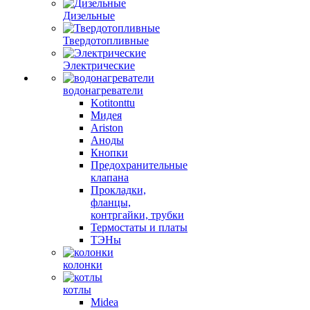
Дизельные
Твердотопливные
Электрические
водонагреватели
Kotitonttu
Мидея
Ariston
Аноды
Кнопки
Предохранительные
клапана
Прокладки,
фланцы,
контргайки, трубки
Термостаты и платы
ТЭНы
колонки
котлы
Midea