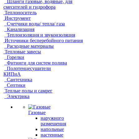
Шланги газовые, водяные, для
смесителей и гидрофора
Теплоноситель
Инструмент
Счетчики воды/ тепла/ газа
Канализация
Теплоизоляция и звукоизоляция
Источники бесперебойного питания
Расходные материалы
Тепловые завесы
Горелки
Фитинги для систем полива
Полотенцесушители
КИПиА
Сантехника
Септики
Теплые полы и самрег
Электрика
Газовые
наружного
размещения
напольные
настенные