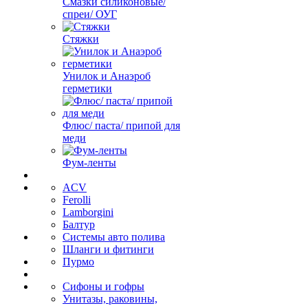
Смазки силиконовые/
спреи/ ОУГ
Стяжки
Унилок и Анаэроб
герметики
Флюс/ паста/ припой для
меди
Фум-ленты
ACV
Ferolli
Lamborgini
Балтур
Системы авто полива
Шланги и фитинги
Пурмо
Сифоны и гофры
Унитазы, раковины,