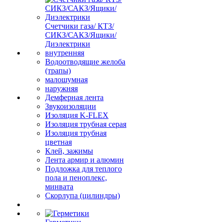
Счетчики газа/ КТЗ/
СИКЗ/САКЗ/Ящики/
Диэлектрики
внутренняя
Водоотводящие желоба
(трапы)
малошумная
наружняя
Демферная лента
Звукоизоляции
Изоляция K-FLEX
Изоляция трубная серая
Изоляция трубная
цветная
Клей, зажимы
Лента армир и алюмин
Подложка для теплого
пола и пеноплекс,
минвата
Скорлупа (цилиндры)