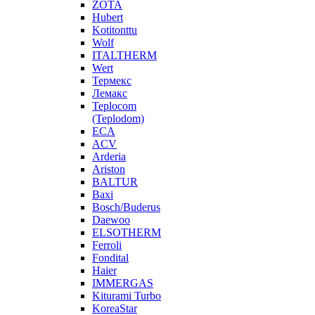
ZOTA
Hubert
Kotitonttu
Wolf
ITALTHERM
Wert
Термекс
Лемакс
Teplocom
(Teplodom)
ECA
ACV
Arderia
Ariston
BALTUR
Baxi
Bosch/Buderus
Daewoo
ELSOTHERM
Ferroli
Fondital
Haier
IMMERGAS
Kiturami Turbo
KoreaStar