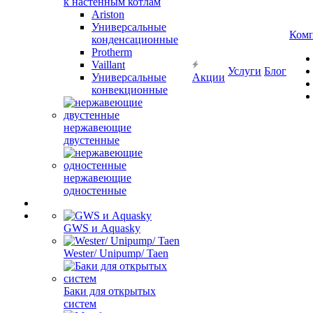
к настенным котлам
Ariston
Универсальные
Ком
конденсационные
Protherm
Vaillant
Услуги
Блог
Универсальные
Акции
конвекционные
нержавеющие
двустенные
нержавеющие
одностенные
GWS и Aquasky
Wester/ Unipump/ Taen
Баки для открытых
систем