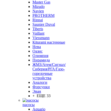
Master Gas
Mizudo
Navien
PROTHERM
Rinnai
Saunier Duval
Tiberis
Vaillant
Viessmann
Кiturami настенные
Нева
Оазис
Олимпия
Пирамида
ЖМЗ/Атем/Сигнал/
Сиберия/РГА/Газо-
горелочные
устройства
Aналоги
Форсунки
Эван
+ ЕЩЕ 33
насосы
Aquario