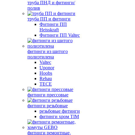
труба ПНД и фитинги/
полив
труба ПП и фитинги
Фитинги ПП
Heisskraft
Фитинги ПП Valtec
фитинги из шитого
полиэтилена
Valtec
Uponor
Hoobs
Rehau
TECE
фитинги прессовые
фитинги резьбовые
резьбовые фитинги
фитинги хром TIM
фитинги ремонтные,