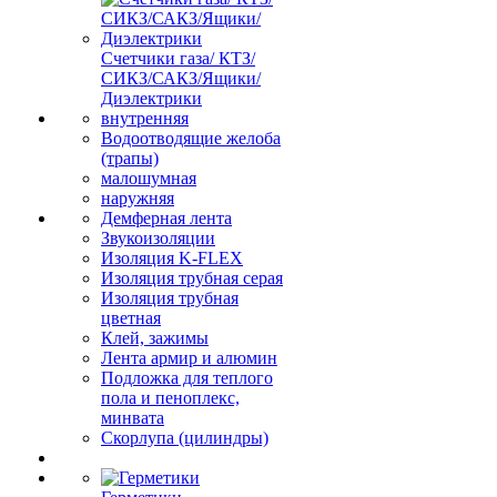
Счетчики газа/ КТЗ/
СИКЗ/САКЗ/Ящики/
Диэлектрики
внутренняя
Водоотводящие желоба
(трапы)
малошумная
наружняя
Демферная лента
Звукоизоляции
Изоляция K-FLEX
Изоляция трубная серая
Изоляция трубная
цветная
Клей, зажимы
Лента армир и алюмин
Подложка для теплого
пола и пеноплекс,
минвата
Скорлупа (цилиндры)