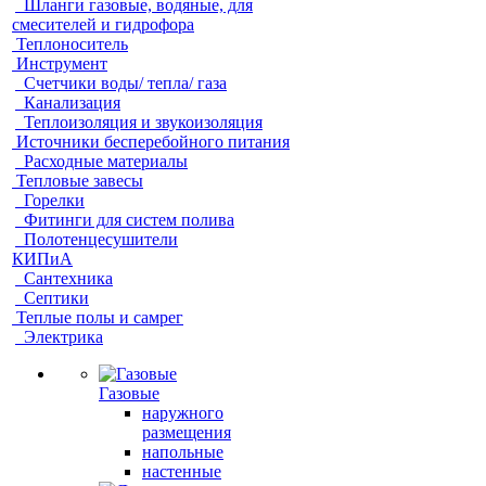
Шланги газовые, водяные, для
смесителей и гидрофора
Теплоноситель
Инструмент
Счетчики воды/ тепла/ газа
Канализация
Теплоизоляция и звукоизоляция
Источники бесперебойного питания
Расходные материалы
Тепловые завесы
Горелки
Фитинги для систем полива
Полотенцесушители
КИПиА
Сантехника
Септики
Теплые полы и самрег
Электрика
Газовые
наружного
размещения
напольные
настенные