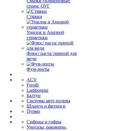
Смазки силиконовые/
спреи/ ОУГ
Стяжки
Унилок и Анаэроб
герметики
Флюс/ паста/ припой для
меди
Фум-ленты
ACV
Ferolli
Lamborgini
Балтур
Системы авто полива
Шланги и фитинги
Пурмо
Сифоны и гофры
Унитазы, раковины,