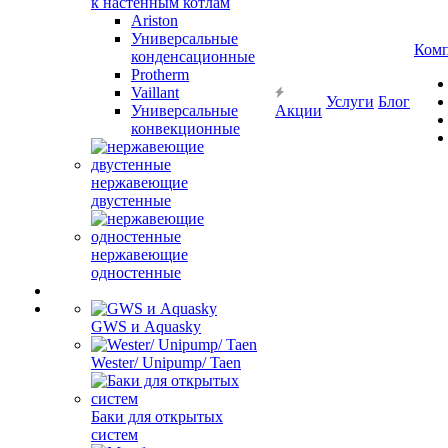
к настенным котлам
Ariston
Универсальные
Ком
конденсационные
Protherm
Vaillant
Услуги
Блог
Универсальные
Акции
конвекционные
нержавеющие
двустенные
нержавеющие
одностенные
GWS и Aquasky
Wester/ Unipump/ Taen
Баки для открытых
систем