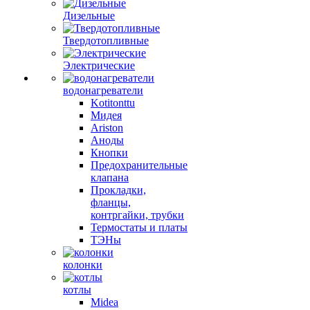
Дизельные
Твердотопливные
Электрические
водонагреватели
Kotitonttu
Мидея
Ariston
Аноды
Кнопки
Предохранительные
клапана
Прокладки,
фланцы,
контргайки, трубки
Термостаты и платы
ТЭНы
колонки
котлы
Midea