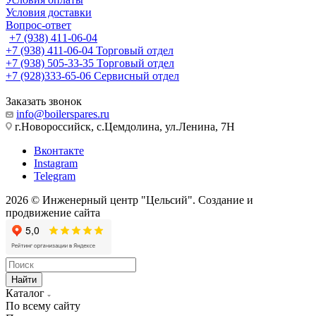
Условия доставки
Вопрос-ответ
+7 (938) 411-06-04
+7 (938) 411-06-04
Торговый отдел
+7 (938) 505-33-35
Торговый отдел
+7 (928)333-65-06
Сервисный отдел
Заказать звонок
info@boilerspares.ru
г.Новороссийск, с.Цемдолина, ул.Ленина, 7Н
Вконтакте
Instagram
Telegram
2026 © Инженерный центр "Цельсий". Создание и
продвижение сайта
веб-студия «ЦЕМЕС»
Найти
Каталог
По всему сайту