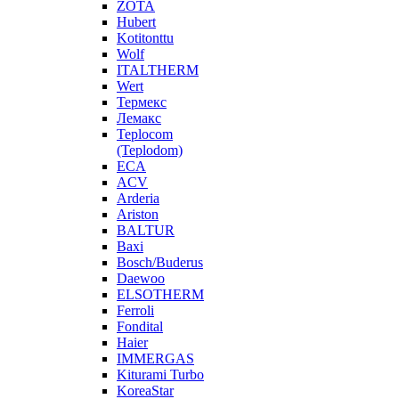
ZOTA
Hubert
Kotitonttu
Wolf
ITALTHERM
Wert
Термекс
Лемакс
Teplocom
(Teplodom)
ECA
ACV
Arderia
Ariston
BALTUR
Baxi
Bosch/Buderus
Daewoo
ELSOTHERM
Ferroli
Fondital
Haier
IMMERGAS
Kiturami Turbo
KoreaStar