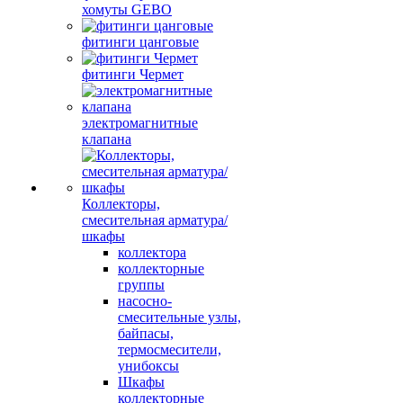
хомуты GEBO
фитинги цанговые
фитинги Чермет
электромагнитные
клапана
Коллекторы,
смесительная арматура/
шкафы
коллектора
коллекторные
группы
насосно-
смесительные узлы,
байпасы,
термосмесители,
унибоксы
Шкафы
коллекторные