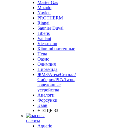
Master Gas
Mizudo
Navien
PROTHERM
Rinnai
Saunier Duval
Tiberis
Vaillant
Viessmann
Кiturami настенные
Нева
Оазис
Олимпия
Пирамида
ЖМЗ/Атем/Сигнал/
Сиберия/РГА/Газо-
горелочные
устройства
Aналоги
Форсунки
Эван
+ ЕЩЕ 33
насосы
Aquario