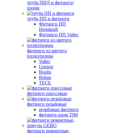
труба ПНД и фитинги/
полив
труба ПП и фитинги
Фитинги ПП
Heisskraft
Фитинги ПП Valtec
фитинги из шитого
полиэтилена
Valtec
Uponor
Hoobs
Rehau
TECE
фитинги прессовые
фитинги резьбовые
резьбовые фитинги
фитинги хром TIM
фитинги ремонтные,