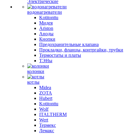
Электрические
водонагреватели
Kotitonttu
Мидея
Ariston
Аноды
Кнопки
Предохранительные клапана
Прокладки, фланцы, контргайки, трубки
Термостаты и платы
ТЭНы
колонки
котлы
Midea
ZOTA
Hubert
Kotitonttu
Wolf
ITALTHERM
Wert
Термекс
Лемакс