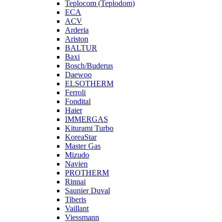
Teplocom (Teplodom)
ECA
ACV
Arderia
Ariston
BALTUR
Baxi
Bosch/Buderus
Daewoo
ELSOTHERM
Ferroli
Fondital
Haier
IMMERGAS
Kiturami Turbo
KoreaStar
Master Gas
Mizudo
Navien
PROTHERM
Rinnai
Saunier Duval
Tiberis
Vaillant
Viessmann