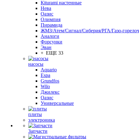
Кiturami настенные
Нева
Оазис
Олимпия
Пирамида
ЖМЗ/Атем/Сигнал/Сиберия/РГА/Газо-горелоч
Aналоги
Форсунки
Эван
+ ЕЩЕ 33
насосы
Aquario
Espa
Grundfos
Wilo
Джилекс
Оазис
Универсальные
плиты
электроника
Запчасти