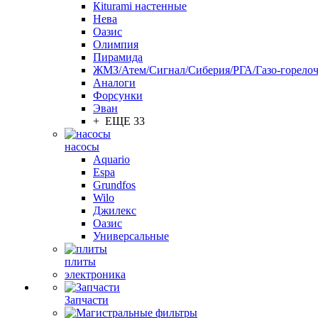
Кiturami настенные
Нева
Оазис
Олимпия
Пирамида
ЖМЗ/Атем/Сигнал/Сиберия/РГА/Газо-горелоч
Aналоги
Форсунки
Эван
+ ЕЩЕ 33
насосы
Aquario
Espa
Grundfos
Wilo
Джилекс
Оазис
Универсальные
плиты
электроника
Запчасти