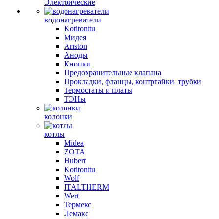
Электрические
водонагреватели
Kotitonttu
Мидея
Ariston
Аноды
Кнопки
Предохранительные клапана
Прокладки, фланцы, контргайки, трубки
Термостаты и платы
ТЭНы
колонки
котлы
Midea
ZOTA
Hubert
Kotitonttu
Wolf
ITALTHERM
Wert
Термекс
Лемакс