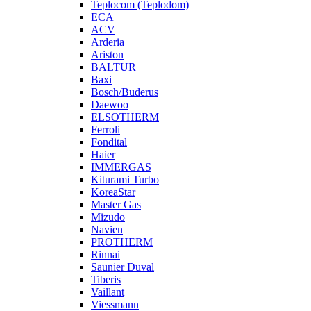
Teplocom (Teplodom)
ECA
ACV
Arderia
Ariston
BALTUR
Baxi
Bosch/Buderus
Daewoo
ELSOTHERM
Ferroli
Fondital
Haier
IMMERGAS
Kiturami Turbo
KoreaStar
Master Gas
Mizudo
Navien
PROTHERM
Rinnai
Saunier Duval
Tiberis
Vaillant
Viessmann