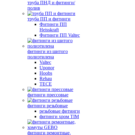
труба ПНД и фитинги/
полив
труба ПП и фитинги
Фитинги ПП
Heisskraft
Фитинги ПП Valtec
фитинги из шитого
полиэтилена
Valtec
Uponor
Hoobs
Rehau
TECE
фитинги прессовые
фитинги резьбовые
резьбовые фитинги
фитинги хром TIM
фитинги ремонтные,