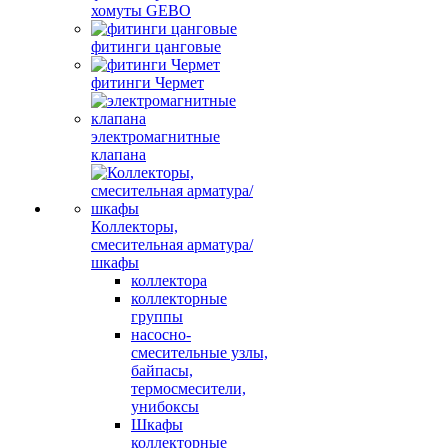
хомуты GEBO
фитинги цанговые
фитинги Чермет
электромагнитные
клапана
Коллекторы,
смесительная арматура/
шкафы
коллектора
коллекторные
группы
насосно-
смесительные узлы,
байпасы,
термосмесители,
унибоксы
Шкафы
коллекторные