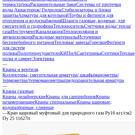
термостатика
Расширительные баки
Системы от протечки
воды Аквасторож/ Гидролок
Стабилизаторы и блоки
защиты
Арматура для котельной
Трубы и фитинги для
отопления и водоснабжения
Шланги газовые, водяные, для
смесителей и гидрофора
Теплоноситель
Счетчики воды/ тепла/
газа
Инструмент
Канализация
Теплоизоляция и
звукоизоляция
Расходные материалы
Источники
бесперебойного питания
Тепловые завесы
Горелки
Фитинги
для систем
полива
Полотенцесушители
КИПиА
Сантехника
Септики
Теплые
полы и самрег
Электрика
—
Краны и вентиля
Коллекторы, смесительная арматура/ шкафы
манометры/
термометры/термоманометры
предохранительная арматура
—
Краны газовые
Краны дизайнерские
Краны для санприборов
Краны
незамерзающие
Краны специальные
Краны шаровые,
водоразборные, сливные
—
Кран шаровый муфтовый для природного газа Ру16 кгс/см2
Dy 25 11б27п