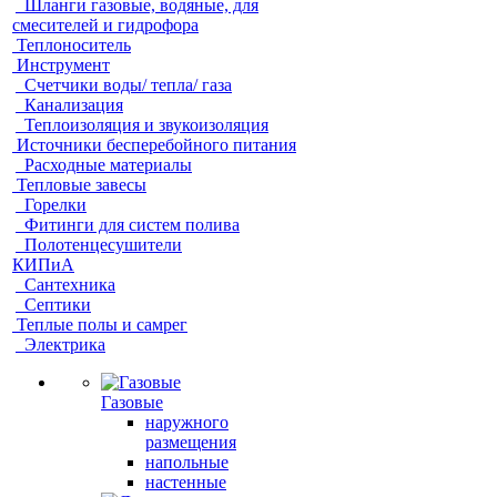
Шланги газовые, водяные, для
смесителей и гидрофора
Теплоноситель
Инструмент
Счетчики воды/ тепла/ газа
Канализация
Теплоизоляция и звукоизоляция
Источники бесперебойного питания
Расходные материалы
Тепловые завесы
Горелки
Фитинги для систем полива
Полотенцесушители
КИПиА
Сантехника
Септики
Теплые полы и самрег
Электрика
Газовые
наружного
размещения
напольные
настенные