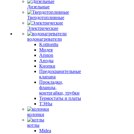
Дизельные
Твердотопливные
Электрические
водонагреватели
Kotitonttu
Мидея
Ariston
Аноды
Кнопки
Предохранительные
клапана
Прокладки,
фланцы,
контргайки, трубки
Термостаты и платы
ТЭНы
колонки
котлы
Midea