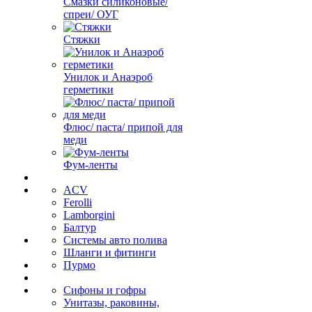
Смазки силиконовые/
спреи/ ОУГ
Стяжки
Унилок и Анаэроб
герметики
Флюс/ паста/ припой для
меди
Фум-ленты
ACV
Ferolli
Lamborgini
Балтур
Системы авто полива
Шланги и фитинги
Пурмо
Сифоны и гофры
Унитазы, раковины,