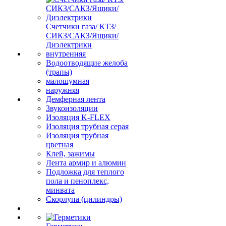
Счетчики газа/ КТЗ/
СИКЗ/САКЗ/Ящики/
Диэлектрики
внутренняя
Водоотводящие желоба
(трапы)
малошумная
наружняя
Демферная лента
Звукоизоляции
Изоляция K-FLEX
Изоляция трубная серая
Изоляция трубная
цветная
Клей, зажимы
Лента армир и алюмин
Подложка для теплого
пола и пеноплекс,
минвата
Скорлупа (цилиндры)