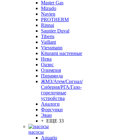
Master Gas
Mizudo
Navien
PROTHERM
Rinnai
Saunier Duval
Tiberis
Vaillant
Viessmann
Кiturami настенные
Нева
Оазис
Олимпия
Пирамида
ЖМЗ/Атем/Сигнал/
Сиберия/РГА/Газо-
горелочные
устройства
Aналоги
Форсунки
Эван
+ ЕЩЕ 33
насосы
Aquario