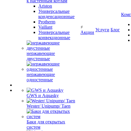
к настенным котлам
Ariston
Универсальные
Ком
конденсационные
Protherm
Vaillant
Услуги
Блог
Универсальные
Акции
конвекционные
нержавеющие
двустенные
нержавеющие
одностенные
GWS и Aquasky
Wester/ Unipump/ Taen
Баки для открытых
систем