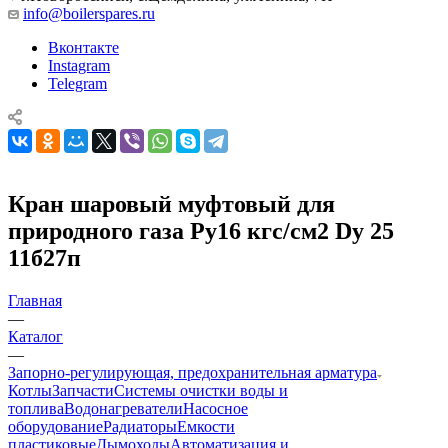
info@boilerspares.ru
Вконтакте
Instagram
Telegram
Кран шаровый муфтовый для
природного газа Ру16 кгс/см2 Dy 25
11б27п
Главная
—
Каталог
—
Запорно-регулирующая, предохранительная арматура
Котлы
Запчасти
Системы очистки воды и
топлива
Водонагреватели
Насосное
оборудование
Радиаторы
Емкости
пластиковые
Дымоходы
Автоматизация и