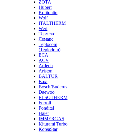
ZOTA
Hubert
Kotitonttu
Wolf
ITALTHERM
Wert
Термекс
Лемакс
Teplocom
(Teplodom)
ECA
ACV
Arderia
Ariston
BALTUR
Baxi
Bosch/Buderus
Daewoo
ELSOTHERM
Ferroli
Fondital
Haier
IMMERGAS
Kiturami Turbo
KoreaStar