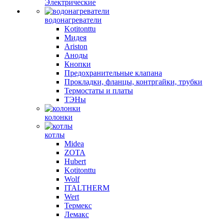
Электрические
водонагреватели
Kotitonttu
Мидея
Ariston
Аноды
Кнопки
Предохранительные клапана
Прокладки, фланцы, контргайки, трубки
Термостаты и платы
ТЭНы
колонки
котлы
Midea
ZOTA
Hubert
Kotitonttu
Wolf
ITALTHERM
Wert
Термекс
Лемакс