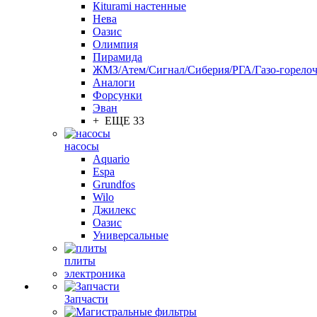
Кiturami настенные
Нева
Оазис
Олимпия
Пирамида
ЖМЗ/Атем/Сигнал/Сиберия/РГА/Газо-горелоч
Aналоги
Форсунки
Эван
+ ЕЩЕ 33
насосы
Aquario
Espa
Grundfos
Wilo
Джилекс
Оазис
Универсальные
плиты
электроника
Запчасти