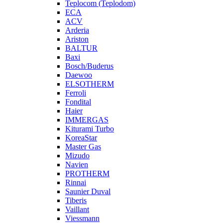
Teplocom (Teplodom)
ECA
ACV
Arderia
Ariston
BALTUR
Baxi
Bosch/Buderus
Daewoo
ELSOTHERM
Ferroli
Fondital
Haier
IMMERGAS
Kiturami Turbo
KoreaStar
Master Gas
Mizudo
Navien
PROTHERM
Rinnai
Saunier Duval
Tiberis
Vaillant
Viessmann