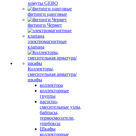
хомуты GEBO
фитинги цанговые
фитинги Чермет
электромагнитные
клапана
Коллекторы,
смесительная арматура/
шкафы
коллектора
коллекторные
группы
насосно-
смесительные узлы,
байпасы,
термосмесители,
унибоксы
Шкафы
коллекторные