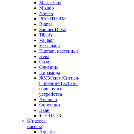
Master Gas
Mizudo
Navien
PROTHERM
Rinnai
Saunier Duval
Tiberis
Vaillant
Viessmann
Кiturami настенные
Нева
Оазис
Олимпия
Пирамида
ЖМЗ/Атем/Сигнал/
Сиберия/РГА/Газо-
горелочные
устройства
Aналоги
Форсунки
Эван
+ ЕЩЕ 33
насосы
Aquario