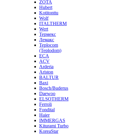
ZOTA
Hubert
Kotitonttu
Wolf
ITALTHERM
Wert
Термекс
Лемакс
Teplocom
(Teplodom)
ECA
ACV
Arderia
Ariston
BALTUR
Baxi
Bosch/Buderus
Daewoo
ELSOTHERM
Ferroli
Fondital
Haier
IMMERGAS
Kiturami Turbo
KoreaStar