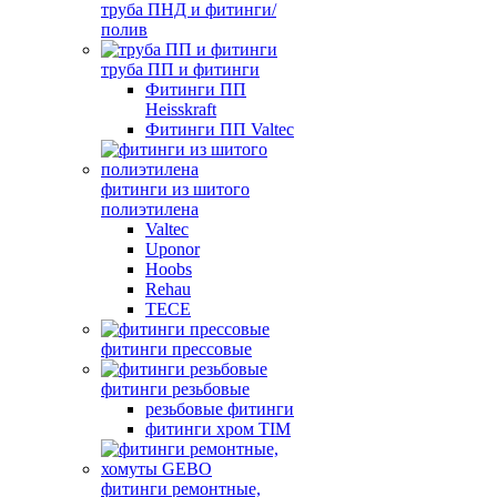
труба ПНД и фитинги/
полив
труба ПП и фитинги
Фитинги ПП
Heisskraft
Фитинги ПП Valtec
фитинги из шитого
полиэтилена
Valtec
Uponor
Hoobs
Rehau
TECE
фитинги прессовые
фитинги резьбовые
резьбовые фитинги
фитинги хром TIM
фитинги ремонтные,