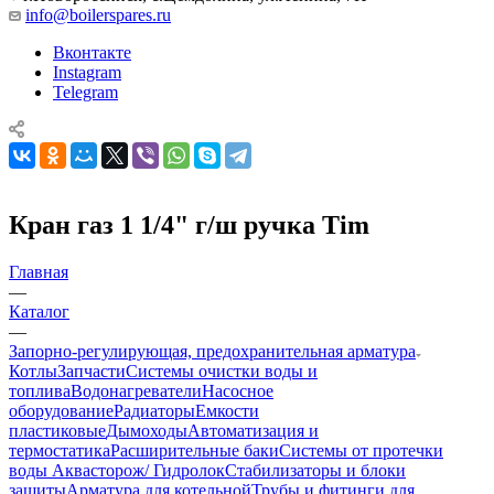
info@boilerspares.ru
Вконтакте
Instagram
Telegram
Кран газ 1 1/4" г/ш ручка Tim
Главная
—
Каталог
—
Запорно-регулирующая, предохранительная арматура
Котлы
Запчасти
Системы очистки воды и
топлива
Водонагреватели
Насосное
оборудование
Радиаторы
Емкости
пластиковые
Дымоходы
Автоматизация и
термостатика
Расширительные баки
Системы от протечки
воды Аквасторож/ Гидролок
Стабилизаторы и блоки
защиты
Арматура для котельной
Трубы и фитинги для