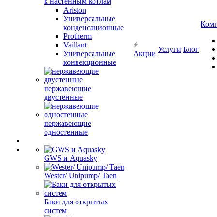
к настенным котлам
Ariston
Универсальные
Ком
конденсационные
Protherm
Vaillant
Услуги
Блог
Универсальные
Акции
конвекционные
нержавеющие
двустенные
нержавеющие
одностенные
GWS и Aquasky
Wester/ Unipump/ Taen
Баки для открытых
систем