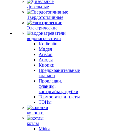
Дизельные
Твердотопливные
Электрические
водонагреватели
Kotitonttu
Мидея
Ariston
Аноды
Кнопки
Предохранительные
клапана
Прокладки,
фланцы,
контргайки, трубки
Термостаты и платы
ТЭНы
колонки
котлы
Midea