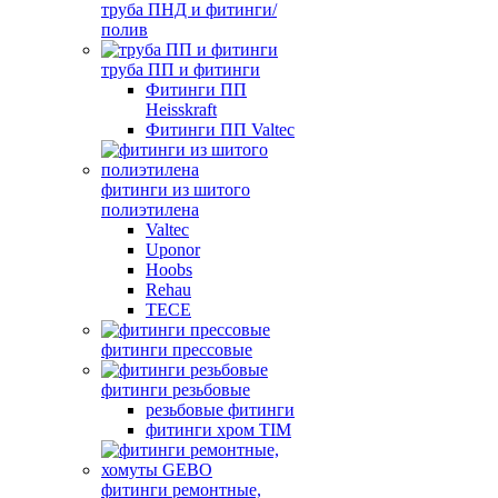
труба ПНД и фитинги/
полив
труба ПП и фитинги
Фитинги ПП
Heisskraft
Фитинги ПП Valtec
фитинги из шитого
полиэтилена
Valtec
Uponor
Hoobs
Rehau
TECE
фитинги прессовые
фитинги резьбовые
резьбовые фитинги
фитинги хром TIM
фитинги ремонтные,