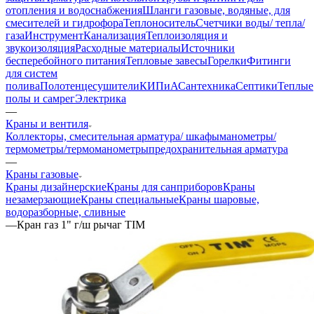
отопления и водоснабжения
Шланги газовые, водяные, для
смесителей и гидрофора
Теплоноситель
Счетчики воды/ тепла/
газа
Инструмент
Канализация
Теплоизоляция и
звукоизоляция
Расходные материалы
Источники
бесперебойного питания
Тепловые завесы
Горелки
Фитинги
для систем
полива
Полотенцесушители
КИПиА
Сантехника
Септики
Теплые
полы и самрег
Электрика
—
Краны и вентиля
Коллекторы, смесительная арматура/ шкафы
манометры/
термометры/термоманометры
предохранительная арматура
—
Краны газовые
Краны дизайнерские
Краны для санприборов
Краны
незамерзающие
Краны специальные
Краны шаровые,
водоразборные, сливные
—
Кран газ 1" г/ш рычаг TIM