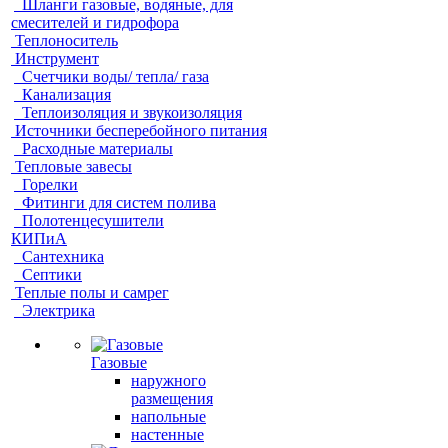
Шланги газовые, водяные, для
смесителей и гидрофора
Теплоноситель
Инструмент
Счетчики воды/ тепла/ газа
Канализация
Теплоизоляция и звукоизоляция
Источники бесперебойного питания
Расходные материалы
Тепловые завесы
Горелки
Фитинги для систем полива
Полотенцесушители
КИПиА
Сантехника
Септики
Теплые полы и самрег
Электрика
Газовые
наружного
размещения
напольные
настенные