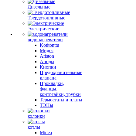
Дизельные
Твердотопливные
Электрические
водонагреватели
Kotitonttu
Мидея
Ariston
Аноды
Кнопки
Предохранительные
клапана
Прокладки,
фланцы,
контргайки, трубки
Термостаты и платы
ТЭНы
колонки
котлы
Midea