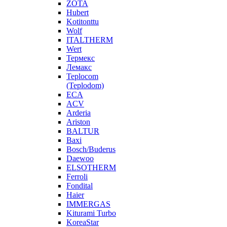
ZOTA
Hubert
Kotitonttu
Wolf
ITALTHERM
Wert
Термекс
Лемакс
Teplocom
(Teplodom)
ECA
ACV
Arderia
Ariston
BALTUR
Baxi
Bosch/Buderus
Daewoo
ELSOTHERM
Ferroli
Fondital
Haier
IMMERGAS
Kiturami Turbo
KoreaStar