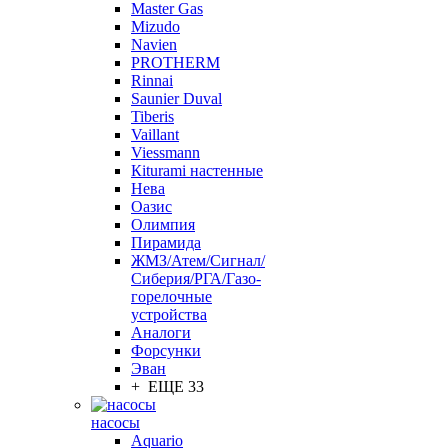
Master Gas
Mizudo
Navien
PROTHERM
Rinnai
Saunier Duval
Tiberis
Vaillant
Viessmann
Кiturami настенные
Нева
Оазис
Олимпия
Пирамида
ЖМЗ/Атем/Сигнал/
Сиберия/РГА/Газо-
горелочные
устройства
Aналоги
Форсунки
Эван
+ ЕЩЕ 33
насосы
Aquario