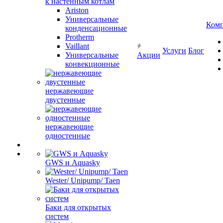
к настенным котлам
Ariston
Универсальные
Ком
конденсационные
Protherm
Vaillant
Услуги
Блог
Универсальные
Акции
конвекционные
нержавеющие
двустенные
нержавеющие
одностенные
GWS и Aquasky
Wester/ Unipump/ Taen
Баки для открытых
систем