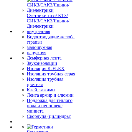
Счетчики газа/ КТЗ/
СИКЗ/САКЗ/Ящики/
Диэлектрики
внутренняя
Водоотводящие желоба
(трапы)
малошумная
наружняя
Демферная лента
Звукоизоляции
Изоляция K-FLEX
Изоляция трубная серая
Изоляция трубная
цветная
Клей, зажимы
Лента армир и алюмин
Подложка для теплого
пола и пеноплекс,
минвата
Скорлупа (цилиндры)