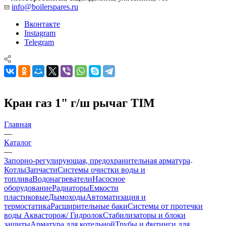
info@boilerspares.ru
Вконтакте
Instagram
Telegram
Кран газ 1" г/ш рычаг TIM
Главная
—
Каталог
—
Запорно-регулирующая, предохранительная арматура
Котлы
Запчасти
Системы очистки воды и
топлива
Водонагреватели
Насосное
оборудование
Радиаторы
Емкости
пластиковые
Дымоходы
Автоматизация и
термостатика
Расширительные баки
Системы от протечки
воды Аквасторож/ Гидролок
Стабилизаторы и блоки
защиты
Арматура для котельной
Трубы и фитинги для