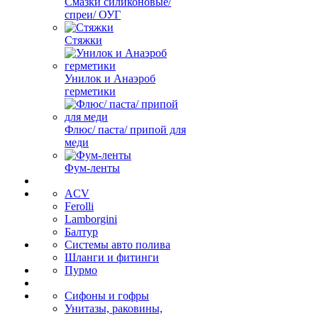
Смазки силиконовые/
спреи/ ОУГ
Стяжки
Унилок и Анаэроб
герметики
Флюс/ паста/ припой для
меди
Фум-ленты
ACV
Ferolli
Lamborgini
Балтур
Системы авто полива
Шланги и фитинги
Пурмо
Сифоны и гофры
Унитазы, раковины,