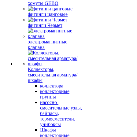
хомуты GEBO
фитинги цанговые
фитинги Чермет
электромагнитные
клапана
Коллекторы,
смесительная арматура/
шкафы
коллектора
коллекторные
группы
насосно-
смесительные узлы,
байпасы,
термосмесители,
унибоксы
Шкафы
коллекторные