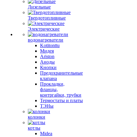
Дизельные
Твердотопливные
Электрические
водонагреватели
Kotitonttu
Мидея
Ariston
Аноды
Кнопки
Предохранительные
клапана
Прокладки,
фланцы,
контргайки, трубки
Термостаты и платы
ТЭНы
колонки
котлы
Midea