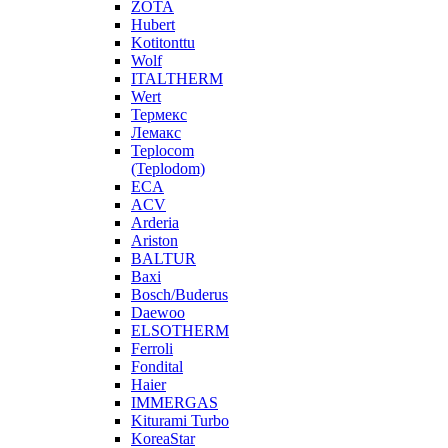
ZOTA
Hubert
Kotitonttu
Wolf
ITALTHERM
Wert
Термекс
Лемакс
Teplocom
(Teplodom)
ECA
ACV
Arderia
Ariston
BALTUR
Baxi
Bosch/Buderus
Daewoo
ELSOTHERM
Ferroli
Fondital
Haier
IMMERGAS
Kiturami Turbo
KoreaStar