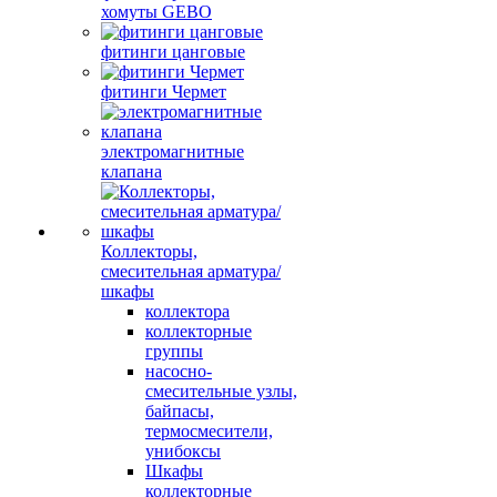
хомуты GEBO
фитинги цанговые
фитинги Чермет
электромагнитные
клапана
Коллекторы,
смесительная арматура/
шкафы
коллектора
коллекторные
группы
насосно-
смесительные узлы,
байпасы,
термосмесители,
унибоксы
Шкафы
коллекторные