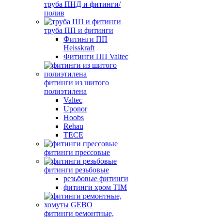
труба ПНД и фитинги/
полив
труба ПП и фитинги
Фитинги ПП
Heisskraft
Фитинги ПП Valtec
фитинги из шитого
полиэтилена
Valtec
Uponor
Hoobs
Rehau
TECE
фитинги прессовые
фитинги резьбовые
резьбовые фитинги
фитинги хром TIM
фитинги ремонтные,