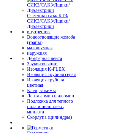
Счетчики газа/ КТЗ/
СИКЗ/САКЗ/Ящики/
Диэлектрики
внутренняя
Водоотводящие желоба
(трапы)
малошумная
наружняя
Демферная лента
Звукоизоляции
Изоляция K-FLEX
Изоляция трубная серая
Изоляция трубная
цветная
Клей, зажимы
Лента армир и алюмин
Подложка для теплого
пола и пеноплекс,
минвата
Скорлупа (цилиндры)