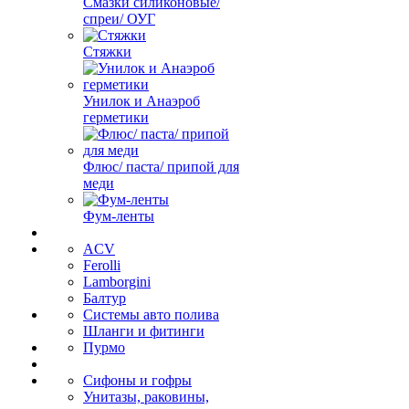
Смазки силиконовые/
спреи/ ОУГ
Стяжки
Унилок и Анаэроб
герметики
Флюс/ паста/ припой для
меди
Фум-ленты
ACV
Ferolli
Lamborgini
Балтур
Системы авто полива
Шланги и фитинги
Пурмо
Сифоны и гофры
Унитазы, раковины,