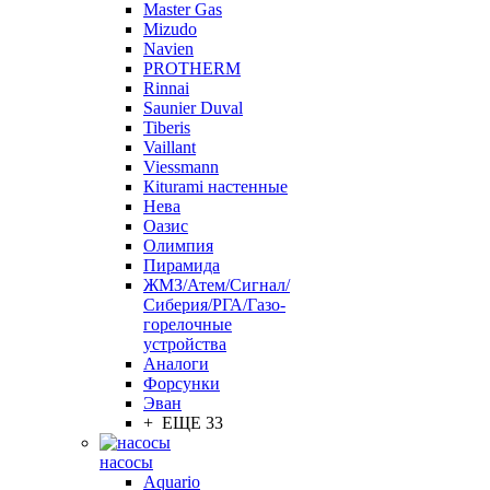
Master Gas
Mizudo
Navien
PROTHERM
Rinnai
Saunier Duval
Tiberis
Vaillant
Viessmann
Кiturami настенные
Нева
Оазис
Олимпия
Пирамида
ЖМЗ/Атем/Сигнал/
Сиберия/РГА/Газо-
горелочные
устройства
Aналоги
Форсунки
Эван
+ ЕЩЕ 33
насосы
Aquario