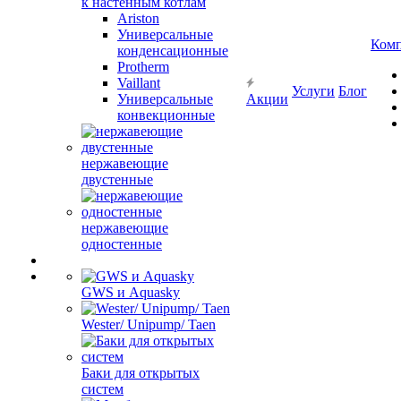
к настенным котлам
Ariston
Универсальные
Ком
конденсационные
Protherm
Vaillant
Услуги
Блог
Универсальные
Акции
конвекционные
нержавеющие
двустенные
нержавеющие
одностенные
GWS и Aquasky
Wester/ Unipump/ Taen
Баки для открытых
систем