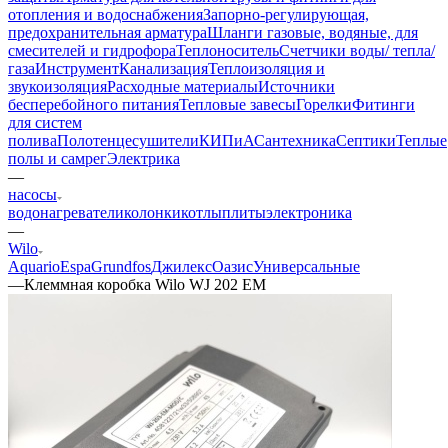
отопления и водоснабжения
Запорно-регулирующая,
предохранительная арматура
Шланги газовые, водяные, для
смесителей и гидрофора
Теплоноситель
Счетчики воды/ тепла/
газа
Инструмент
Канализация
Теплоизоляция и
звукоизоляция
Расходные материалы
Источники
бесперебойного питания
Тепловые завесы
Горелки
Фитинги
для систем
полива
Полотенцесушители
КИПиА
Сантехника
Септики
Теплые
полы и самрег
Электрика
—
насосы
водонагреватели
колонки
котлы
плиты
электроника
—
Wilo
Aquario
Espa
Grundfos
Джилекс
Оазис
Универсальные
—
Клеммная коробка Wilo WJ 202 EM