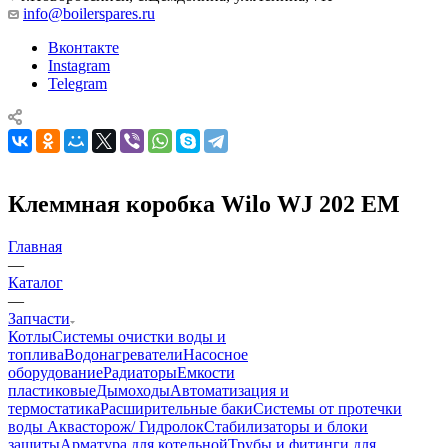
info@boilerspares.ru
Вконтакте
Instagram
Telegram
Клеммная коробка Wilo WJ 202 EM
Главная
—
Каталог
—
Запчасти
Котлы
Системы очистки воды и
топлива
Водонагреватели
Насосное
оборудование
Радиаторы
Емкости
пластиковые
Дымоходы
Автоматизация и
термостатика
Расширительные баки
Системы от протечки
воды Аквасторож/ Гидролок
Стабилизаторы и блоки
защиты
Арматура для котельной
Трубы и фитинги для