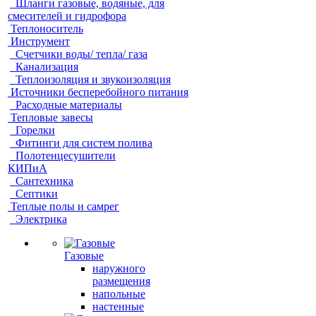
Шланги газовые, водяные, для
смесителей и гидрофора
Теплоноситель
Инструмент
Счетчики воды/ тепла/ газа
Канализация
Теплоизоляция и звукоизоляция
Источники бесперебойного питания
Расходные материалы
Тепловые завесы
Горелки
Фитинги для систем полива
Полотенцесушители
КИПиА
Сантехника
Септики
Теплые полы и самрег
Электрика
Газовые
наружного
размещения
напольные
настенные