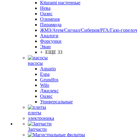
Кiturami настенные
Нева
Оазис
Олимпия
Пирамида
ЖМЗ/Атем/Сигнал/Сиберия/РГА/Газо-горелоч
Aналоги
Форсунки
Эван
+ ЕЩЕ 33
насосы
Aquario
Espa
Grundfos
Wilo
Джилекс
Оазис
Универсальные
плиты
электроника
Запчасти