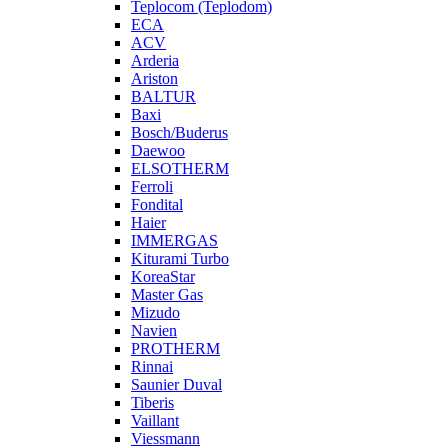
Teplocom (Teplodom)
ECA
ACV
Arderia
Ariston
BALTUR
Baxi
Bosch/Buderus
Daewoo
ELSOTHERM
Ferroli
Fondital
Haier
IMMERGAS
Kiturami Turbo
KoreaStar
Master Gas
Mizudo
Navien
PROTHERM
Rinnai
Saunier Duval
Tiberis
Vaillant
Viessmann