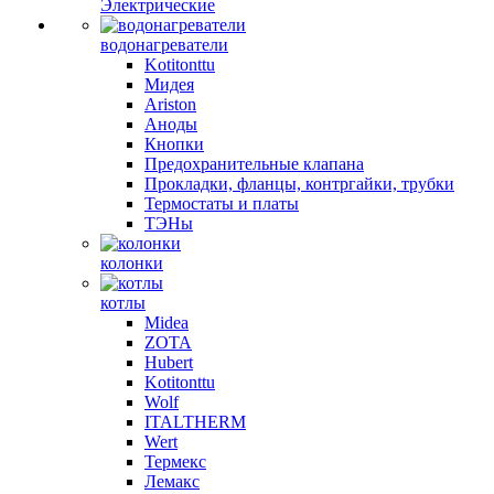
Электрические
водонагреватели
Kotitonttu
Мидея
Ariston
Аноды
Кнопки
Предохранительные клапана
Прокладки, фланцы, контргайки, трубки
Термостаты и платы
ТЭНы
колонки
котлы
Midea
ZOTA
Hubert
Kotitonttu
Wolf
ITALTHERM
Wert
Термекс
Лемакс