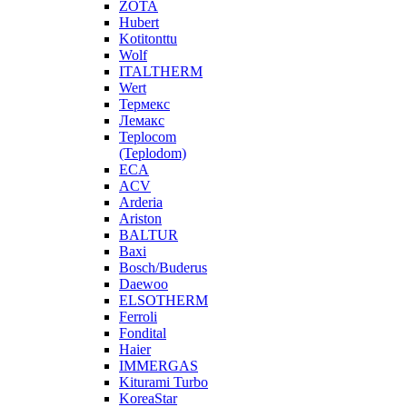
ZOTA
Hubert
Kotitonttu
Wolf
ITALTHERM
Wert
Термекс
Лемакс
Teplocom
(Teplodom)
ECA
ACV
Arderia
Ariston
BALTUR
Baxi
Bosch/Buderus
Daewoo
ELSOTHERM
Ferroli
Fondital
Haier
IMMERGAS
Kiturami Turbo
KoreaStar