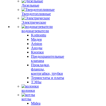
Дизельные
Твердотопливные
Электрические
водонагреватели
Kotitonttu
Мидея
Ariston
Аноды
Кнопки
Предохранительные
клапана
Прокладки,
фланцы,
контргайки, трубки
Термостаты и платы
ТЭНы
колонки
котлы
Midea