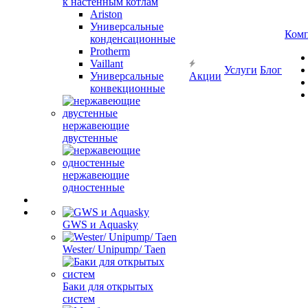
к настенным котлам
Ariston
Универсальные
Ком
конденсационные
Protherm
Vaillant
Услуги
Блог
Универсальные
Акции
конвекционные
нержавеющие
двустенные
нержавеющие
одностенные
GWS и Aquasky
Wester/ Unipump/ Taen
Баки для открытых
систем