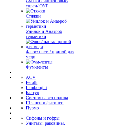
Смазки силиконовые/
спреи/ ОУГ
Стяжки
Унилок и Анаэроб
герметики
Флюс/ паста/ припой для
меди
Фум-ленты
ACV
Ferolli
Lamborgini
Балтур
Системы авто полива
Шланги и фитинги
Пурмо
Сифоны и гофры
Унитазы, раковины,