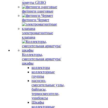
хомуты GEBO
фитинги цанговые
фитинги Чермет
электромагнитные
клапана
Коллекторы,
смесительная арматура/
шкафы
коллектора
коллекторные
группы
насосно-
смесительные узлы,
байпасы,
термосмесители,
унибоксы
Шкафы
коллекторные