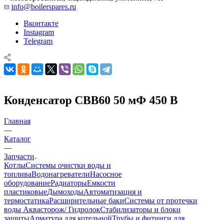
info@boilerspares.ru
Вконтакте
Instagram
Telegram
Конденсатор СВВ60 50 мФ 450 В
Главная
—
Каталог
—
Запчасти
Котлы
Системы очистки воды и
топлива
Водонагреватели
Насосное
оборудование
Радиаторы
Емкости
пластиковые
Дымоходы
Автоматизация и
термостатика
Расширительные баки
Системы от протечки
воды Аквасторож/ Гидролок
Стабилизаторы и блоки
защиты
Арматура для котельной
Трубы и фитинги для