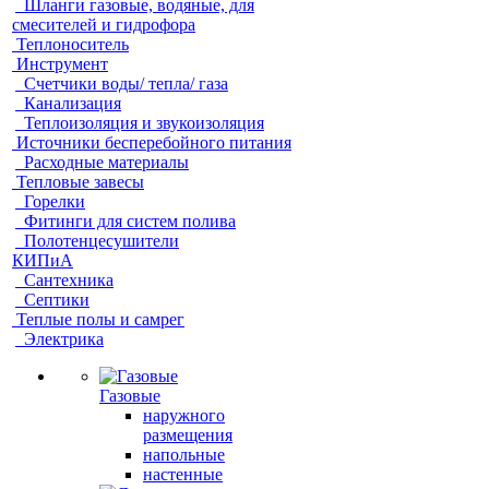
Шланги газовые, водяные, для
смесителей и гидрофора
Теплоноситель
Инструмент
Счетчики воды/ тепла/ газа
Канализация
Теплоизоляция и звукоизоляция
Источники бесперебойного питания
Расходные материалы
Тепловые завесы
Горелки
Фитинги для систем полива
Полотенцесушители
КИПиА
Сантехника
Септики
Теплые полы и самрег
Электрика
Газовые
наружного
размещения
напольные
настенные