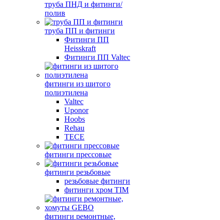
труба ПНД и фитинги/
полив
труба ПП и фитинги
Фитинги ПП
Heisskraft
Фитинги ПП Valtec
фитинги из шитого
полиэтилена
Valtec
Uponor
Hoobs
Rehau
TECE
фитинги прессовые
фитинги резьбовые
резьбовые фитинги
фитинги хром TIM
фитинги ремонтные,