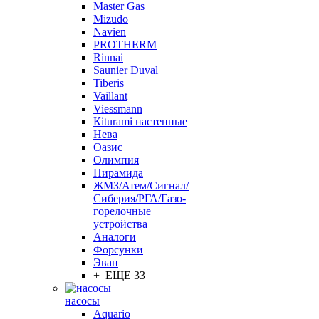
Master Gas
Mizudo
Navien
PROTHERM
Rinnai
Saunier Duval
Tiberis
Vaillant
Viessmann
Кiturami настенные
Нева
Оазис
Олимпия
Пирамида
ЖМЗ/Атем/Сигнал/
Сиберия/РГА/Газо-
горелочные
устройства
Aналоги
Форсунки
Эван
+ ЕЩЕ 33
насосы
Aquario