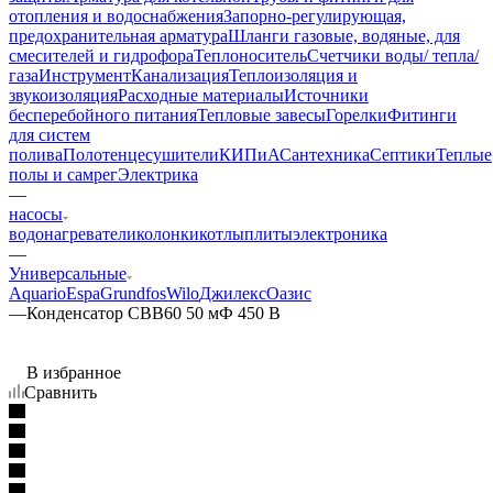
отопления и водоснабжения
Запорно-регулирующая,
предохранительная арматура
Шланги газовые, водяные, для
смесителей и гидрофора
Теплоноситель
Счетчики воды/ тепла/
газа
Инструмент
Канализация
Теплоизоляция и
звукоизоляция
Расходные материалы
Источники
бесперебойного питания
Тепловые завесы
Горелки
Фитинги
для систем
полива
Полотенцесушители
КИПиА
Сантехника
Септики
Теплые
полы и самрег
Электрика
—
насосы
водонагреватели
колонки
котлы
плиты
электроника
—
Универсальные
Aquario
Espa
Grundfos
Wilo
Джилекс
Оазис
—
Конденсатор СВВ60 50 мФ 450 В
В избранное
Сравнить