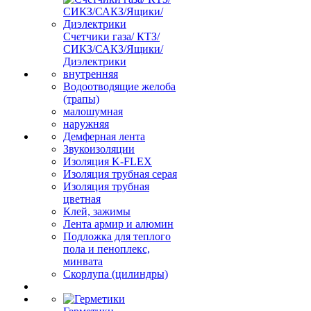
Счетчики газа/ КТЗ/
СИКЗ/САКЗ/Ящики/
Диэлектрики
внутренняя
Водоотводящие желоба
(трапы)
малошумная
наружняя
Демферная лента
Звукоизоляции
Изоляция K-FLEX
Изоляция трубная серая
Изоляция трубная
цветная
Клей, зажимы
Лента армир и алюмин
Подложка для теплого
пола и пеноплекс,
минвата
Скорлупа (цилиндры)