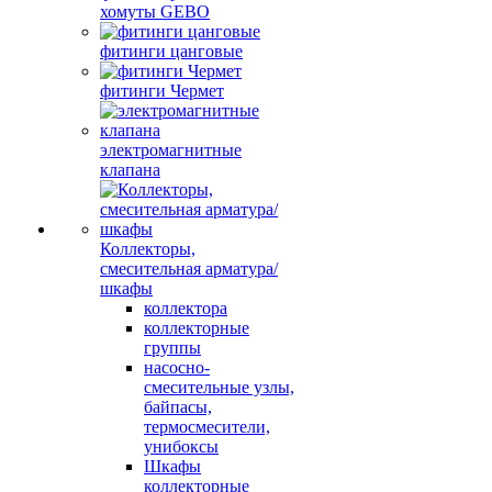
хомуты GEBO
фитинги цанговые
фитинги Чермет
электромагнитные
клапана
Коллекторы,
смесительная арматура/
шкафы
коллектора
коллекторные
группы
насосно-
смесительные узлы,
байпасы,
термосмесители,
унибоксы
Шкафы
коллекторные