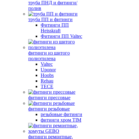
труба ПНД и фитинги/
полив
труба ПП и фитинги
Фитинги ПП
Heisskraft
Фитинги ПП Valtec
фитинги из шитого
полиэтилена
Valtec
Uponor
Hoobs
Rehau
TECE
фитинги прессовые
фитинги резьбовые
резьбовые фитинги
фитинги хром TIM
фитинги ремонтные,