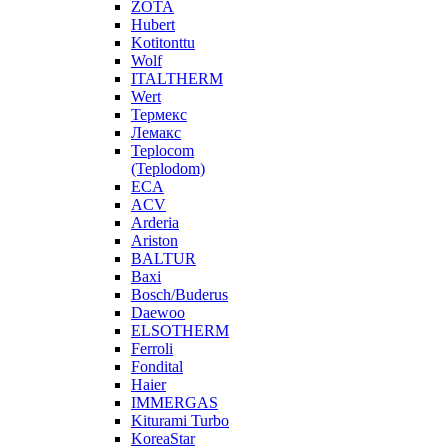
ZOTA
Hubert
Kotitonttu
Wolf
ITALTHERM
Wert
Термекс
Лемакс
Teplocom
(Teplodom)
ECA
ACV
Arderia
Ariston
BALTUR
Baxi
Bosch/Buderus
Daewoo
ELSOTHERM
Ferroli
Fondital
Haier
IMMERGAS
Kiturami Turbo
KoreaStar