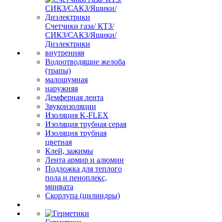
Счетчики газа/ КТЗ/
СИКЗ/САКЗ/Ящики/
Диэлектрики
внутренняя
Водоотводящие желоба
(трапы)
малошумная
наружняя
Демферная лента
Звукоизоляции
Изоляция K-FLEX
Изоляция трубная серая
Изоляция трубная
цветная
Клей, зажимы
Лента армир и алюмин
Подложка для теплого
пола и пеноплекс,
минвата
Скорлупа (цилиндры)