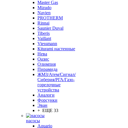
Master Gas
Mizudo
Navien
PROTHERM
Rinnai
Saunier Duval
Tiberis
Vaillant
Viessmann
Кiturami настенные
Нева
Оазис
Олимпия
Пирамида
ЖМЗ/Атем/Сигнал/
Сиберия/РГА/Газо-
горелочные
устройства
Aналоги
Форсунки
Эван
+ ЕЩЕ 33
насосы
Aquario