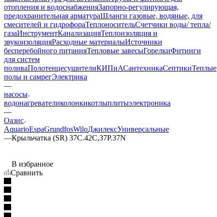
отопления и водоснабжения
Запорно-регулирующая,
предохранительная арматура
Шланги газовые, водяные, для
смесителей и гидрофора
Теплоноситель
Счетчики воды/ тепла/
газа
Инструмент
Канализация
Теплоизоляция и
звукоизоляция
Расходные материалы
Источники
бесперебойного питания
Тепловые завесы
Горелки
Фитинги
для систем
полива
Полотенцесушители
КИПиА
Сантехника
Септики
Теплые
полы и самрег
Электрика
—
насосы
водонагреватели
колонки
котлы
плиты
электроника
—
Оазис
Aquario
Espa
Grundfos
Wilo
Джилекс
Универсальные
—
Крыльчатка (SR) 37С.42С,37P.37N
В избранное
Сравнить