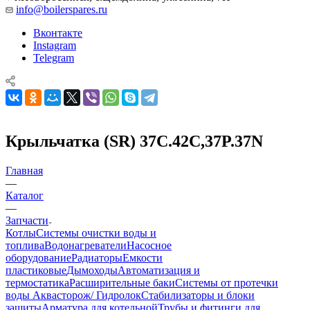
info@boilerspares.ru
Вконтакте
Instagram
Telegram
Крыльчатка (SR) 37С.42С,37P.37N
Главная
—
Каталог
—
Запчасти
Котлы
Системы очистки воды и
топлива
Водонагреватели
Насосное
оборудование
Радиаторы
Емкости
пластиковые
Дымоходы
Автоматизация и
термостатика
Расширительные баки
Системы от протечки
воды Аквасторож/ Гидролок
Стабилизаторы и блоки
защиты
Арматура для котельной
Трубы и фитинги для