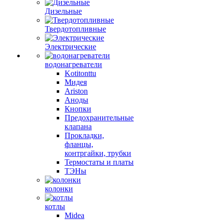
Дизельные
Твердотопливные
Электрические
водонагреватели
Kotitonttu
Мидея
Ariston
Аноды
Кнопки
Предохранительные
клапана
Прокладки,
фланцы,
контргайки, трубки
Термостаты и платы
ТЭНы
колонки
котлы
Midea