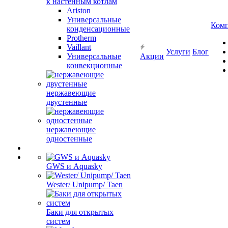
к настенным котлам
Ariston
Универсальные
Ком
конденсационные
Protherm
Vaillant
Услуги
Блог
Универсальные
Акции
конвекционные
нержавеющие
двустенные
нержавеющие
одностенные
GWS и Aquasky
Wester/ Unipump/ Taen
Баки для открытых
систем