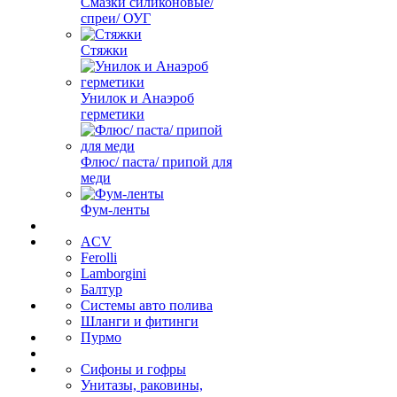
Смазки силиконовые/
спреи/ ОУГ
Стяжки
Унилок и Анаэроб
герметики
Флюс/ паста/ припой для
меди
Фум-ленты
ACV
Ferolli
Lamborgini
Балтур
Системы авто полива
Шланги и фитинги
Пурмо
Сифоны и гофры
Унитазы, раковины,