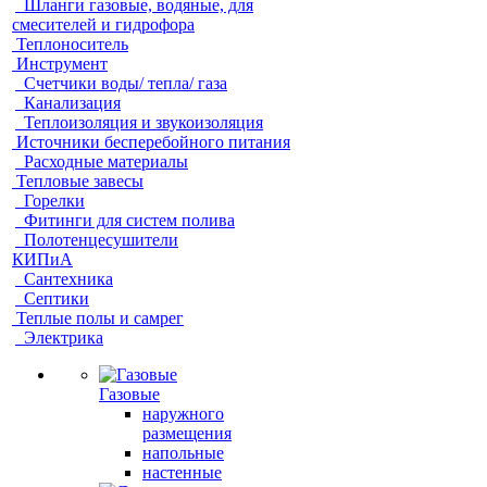
Шланги газовые, водяные, для
смесителей и гидрофора
Теплоноситель
Инструмент
Счетчики воды/ тепла/ газа
Канализация
Теплоизоляция и звукоизоляция
Источники бесперебойного питания
Расходные материалы
Тепловые завесы
Горелки
Фитинги для систем полива
Полотенцесушители
КИПиА
Сантехника
Септики
Теплые полы и самрег
Электрика
Газовые
наружного
размещения
напольные
настенные