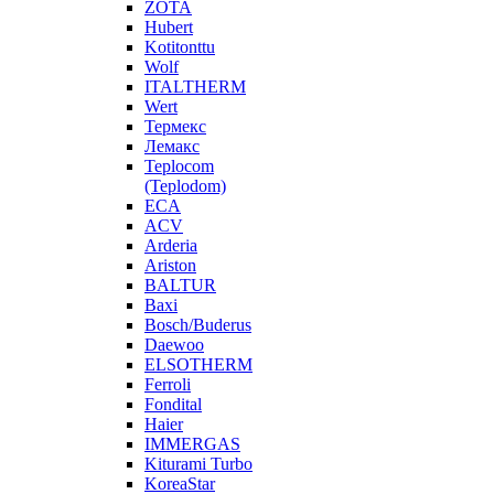
ZOTA
Hubert
Kotitonttu
Wolf
ITALTHERM
Wert
Термекс
Лемакс
Teplocom
(Teplodom)
ECA
ACV
Arderia
Ariston
BALTUR
Baxi
Bosch/Buderus
Daewoo
ELSOTHERM
Ferroli
Fondital
Haier
IMMERGAS
Kiturami Turbo
KoreaStar