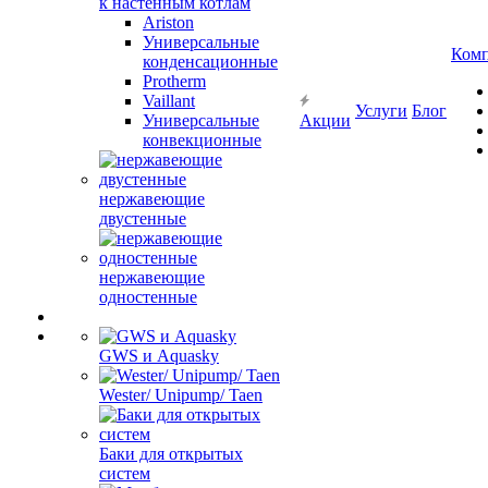
к настенным котлам
Ariston
Универсальные
Ком
конденсационные
Protherm
Vaillant
Услуги
Блог
Универсальные
Акции
конвекционные
нержавеющие
двустенные
нержавеющие
одностенные
GWS и Aquasky
Wester/ Unipump/ Taen
Баки для открытых
систем