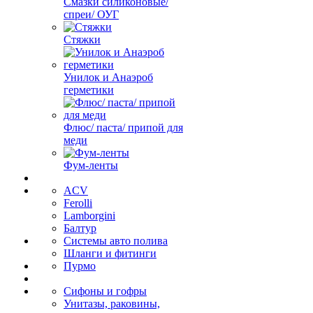
Смазки силиконовые/
спреи/ ОУГ
Стяжки
Унилок и Анаэроб
герметики
Флюс/ паста/ припой для
меди
Фум-ленты
ACV
Ferolli
Lamborgini
Балтур
Системы авто полива
Шланги и фитинги
Пурмо
Сифоны и гофры
Унитазы, раковины,