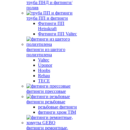
труба ПНД и фитинги/
полив
труба ПП и фитинги
Фитинги ПП
Heisskraft
Фитинги ПП Valtec
фитинги из шитого
полиэтилена
Valtec
Uponor
Hoobs
Rehau
TECE
фитинги прессовые
фитинги резьбовые
резьбовые фитинги
фитинги хром TIM
фитинги ремонтные,