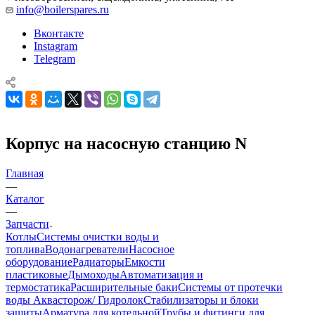
info@boilerspares.ru
Вконтакте
Instagram
Telegram
Корпус на насосную станцию N
Главная
—
Каталог
—
Запчасти
Котлы
Системы очистки воды и
топлива
Водонагреватели
Насосное
оборудование
Радиаторы
Емкости
пластиковые
Дымоходы
Автоматизация и
термостатика
Расширительные баки
Системы от протечки
воды Аквасторож/ Гидролок
Стабилизаторы и блоки
защиты
Арматура для котельной
Трубы и фитинги для