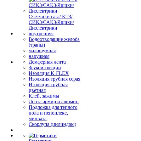
Счетчики газа/ КТЗ/
СИКЗ/САКЗ/Ящики/
Диэлектрики
внутренняя
Водоотводящие желоба
(трапы)
малошумная
наружняя
Демферная лента
Звукоизоляции
Изоляция K-FLEX
Изоляция трубная серая
Изоляция трубная
цветная
Клей, зажимы
Лента армир и алюмин
Подложка для теплого
пола и пеноплекс,
минвата
Скорлупа (цилиндры)