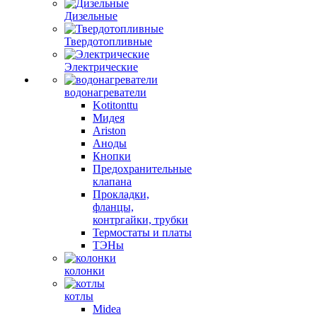
Дизельные
Твердотопливные
Электрические
водонагреватели
Kotitonttu
Мидея
Ariston
Аноды
Кнопки
Предохранительные
клапана
Прокладки,
фланцы,
контргайки, трубки
Термостаты и платы
ТЭНы
колонки
котлы
Midea