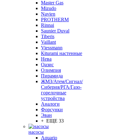
Master Gas
Mizudo
Navien
PROTHERM
Rinnai
Saunier Duval
Tiberis
Vaillant
Viessmann
Кiturami настенные
Нева
Оазис
Олимпия
Пирамида
ЖМЗ/Атем/Сигнал/
Сиберия/РГА/Газо-
горелочные
устройства
Aналоги
Форсунки
Эван
+ ЕЩЕ 33
насосы
Aquario