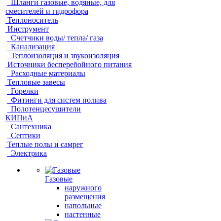
Шланги газовые, водяные, для
смесителей и гидрофора
Теплоноситель
Инструмент
Счетчики воды/ тепла/ газа
Канализация
Теплоизоляция и звукоизоляция
Источники бесперебойного питания
Расходные материалы
Тепловые завесы
Горелки
Фитинги для систем полива
Полотенцесушители
КИПиА
Сантехника
Септики
Теплые полы и самрег
Электрика
Газовые
наружного
размещения
напольные
настенные