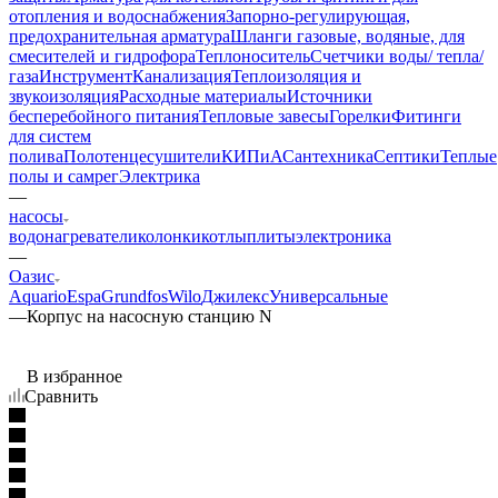
отопления и водоснабжения
Запорно-регулирующая,
предохранительная арматура
Шланги газовые, водяные, для
смесителей и гидрофора
Теплоноситель
Счетчики воды/ тепла/
газа
Инструмент
Канализация
Теплоизоляция и
звукоизоляция
Расходные материалы
Источники
бесперебойного питания
Тепловые завесы
Горелки
Фитинги
для систем
полива
Полотенцесушители
КИПиА
Сантехника
Септики
Теплые
полы и самрег
Электрика
—
насосы
водонагреватели
колонки
котлы
плиты
электроника
—
Оазис
Aquario
Espa
Grundfos
Wilo
Джилекс
Универсальные
—
Корпус на насосную станцию N
В избранное
Сравнить