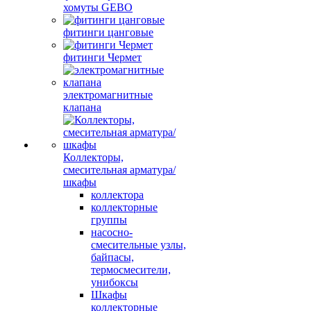
хомуты GEBO
фитинги цанговые
фитинги Чермет
электромагнитные
клапана
Коллекторы,
смесительная арматура/
шкафы
коллектора
коллекторные
группы
насосно-
смесительные узлы,
байпасы,
термосмесители,
унибоксы
Шкафы
коллекторные