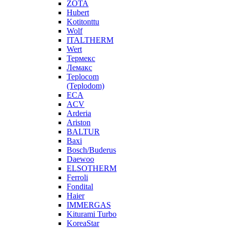
ZOTA
Hubert
Kotitonttu
Wolf
ITALTHERM
Wert
Термекс
Лемакс
Teplocom
(Teplodom)
ECA
ACV
Arderia
Ariston
BALTUR
Baxi
Bosch/Buderus
Daewoo
ELSOTHERM
Ferroli
Fondital
Haier
IMMERGAS
Kiturami Turbo
KoreaStar