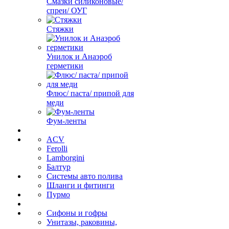
Смазки силиконовые/
спреи/ ОУГ
Стяжки
Унилок и Анаэроб
герметики
Флюс/ паста/ припой для
меди
Фум-ленты
ACV
Ferolli
Lamborgini
Балтур
Системы авто полива
Шланги и фитинги
Пурмо
Сифоны и гофры
Унитазы, раковины,