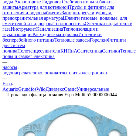
воды Аквасторож/ Гидролок
Стабилизаторы и блоки
защиты
Арматура для котельной
Трубы и фитинги для
отопления и водоснабжения
Запорно-регулирующая,
предохранительная арматура
Шланги газовые, водяные, для
смесителей и гидрофора
Теплоноситель
Счетчики воды/ тепла/
газа
Инструмент
Канализация
Теплоизоляция и
звукоизоляция
Расходные материалы
Источники
бесперебойного питания
Тепловые завесы
Горелки
Фитинги
для систем
полива
Полотенцесушители
КИПиА
Сантехника
Септики
Теплые
полы и самрег
Электрика
—
насосы
водонагреватели
колонки
котлы
плиты
электроника
—
Espa
Aquario
Grundfos
Wilo
Джилекс
Оазис
Универсальные
—
Прокладка фланца нижняя Espa Multi 55 0000006044