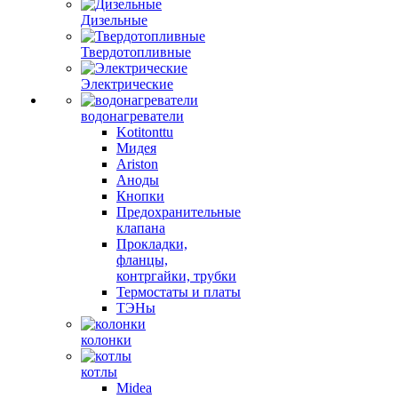
Дизельные
Твердотопливные
Электрические
водонагреватели
Kotitonttu
Мидея
Ariston
Аноды
Кнопки
Предохранительные
клапана
Прокладки,
фланцы,
контргайки, трубки
Термостаты и платы
ТЭНы
колонки
котлы
Midea