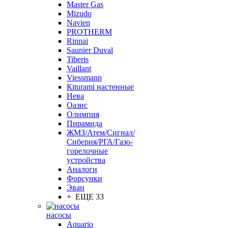
Master Gas
Mizudo
Navien
PROTHERM
Rinnai
Saunier Duval
Tiberis
Vaillant
Viessmann
Кiturami настенные
Нева
Оазис
Олимпия
Пирамида
ЖМЗ/Атем/Сигнал/
Сиберия/РГА/Газо-
горелочные
устройства
Aналоги
Форсунки
Эван
+ ЕЩЕ 33
насосы
Aquario