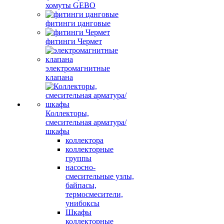
хомуты GEBO
фитинги цанговые
фитинги Чермет
электромагнитные
клапана
Коллекторы,
смесительная арматура/
шкафы
коллектора
коллекторные
группы
насосно-
смесительные узлы,
байпасы,
термосмесители,
унибоксы
Шкафы
коллекторные