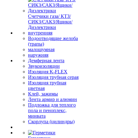
Счетчики газа/ КТЗ/
СИКЗ/САКЗ/Ящики/
Диэлектрики
внутренняя
Водоотводящие желоба
(трапы)
малошумная
наружняя
Демферная лента
Звукоизоляции
Изоляция K-FLEX
Изоляция трубная серая
Изоляция трубная
цветная
Клей, зажимы
Лента армир и алюмин
Подложка для теплого
пола и пеноплекс,
минвата
Скорлупа (цилиндры)