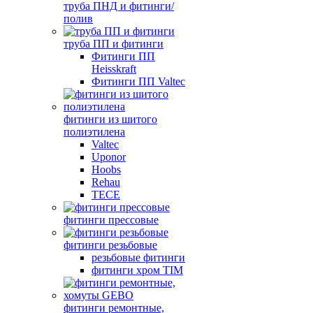
труба ПНД и фитинги/
полив
труба ПП и фитинги
Фитинги ПП
Heisskraft
Фитинги ПП Valtec
фитинги из шитого
полиэтилена
Valtec
Uponor
Hoobs
Rehau
TECE
фитинги прессовые
фитинги резьбовые
резьбовые фитинги
фитинги хром TIM
фитинги ремонтные,