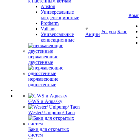
к настенным котлам
Ariston
Универсальные
Ком
конденсационные
Protherm
Vaillant
Услуги
Блог
Универсальные
Акции
конвекционные
нержавеющие
двустенные
нержавеющие
одностенные
GWS и Aquasky
Wester/ Unipump/ Taen
Баки для открытых
систем