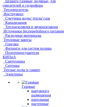
Шланги газовые, водяные, для
смесителей и гидрофора
Теплоноситель
Инструмент
Счетчики воды/ тепла/ газа
Канализация
Теплоизоляция и звукоизоляция
Источники бесперебойного питания
Расходные материалы
Тепловые завесы
Горелки
Фитинги для систем полива
Полотенцесушители
КИПиА
Сантехника
Септики
Теплые полы и самрег
Электрика
Газовые
наружного
размещения
напольные
настенные