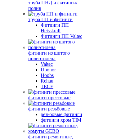
труба ПНД и фитинги/
полив
труба ПП и фитинги
Фитинги ПП
Heisskraft
Фитинги ПП Valtec
фитинги из шитого
полиэтилена
Valtec
Uponor
Hoobs
Rehau
TECE
фитинги прессовые
фитинги резьбовые
резьбовые фитинги
фитинги хром TIM
фитинги ремонтные,