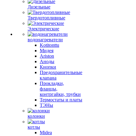
Дизельные
Твердотопливные
Электрические
водонагреватели
Kotitonttu
Мидея
Ariston
Аноды
Кнопки
Предохранительные
клапана
Прокладки,
фланцы,
контргайки, трубки
Термостаты и платы
ТЭНы
колонки
котлы
Midea