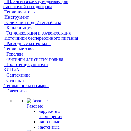
Шланги газовые, водяные, для
смесителей и гидрофора
Теплоноситель
Инструмент
Счетчики воды/ тепла/ газа
Канализация
Теплоизоляция и звукоизоляция
Источники бесперебойного питания
Расходные материалы
Тепловые завесы
Горелки
Фитинги для систем полива
Полотенцесушители
КИПиА
Сантехника
Септики
Теплые полы и самрег
Электрика
Газовые
наружного
размещения
напольные
настенные