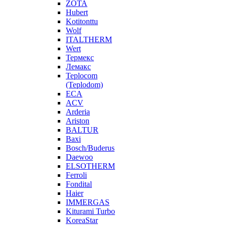
ZOTA
Hubert
Kotitonttu
Wolf
ITALTHERM
Wert
Термекс
Лемакс
Teplocom
(Teplodom)
ECA
ACV
Arderia
Ariston
BALTUR
Baxi
Bosch/Buderus
Daewoo
ELSOTHERM
Ferroli
Fondital
Haier
IMMERGAS
Kiturami Turbo
KoreaStar