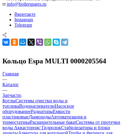
info@boilerspares.ru
Вконтакте
Instagram
Telegram
Кольцо Espa MULTI 0000205564
Главная
—
Каталог
—
Запчасти
Котлы
Системы очистки воды и
топлива
Водонагреватели
Насосное
оборудование
Радиаторы
Емкости
пластиковые
Дымоходы
Автоматизация и
термостатика
Расширительные баки
Системы от протечки
воды Аквасторож/ Гидролок
Стабилизаторы и блоки
защиты
Арматура для котельной
Трубы и фитинги для