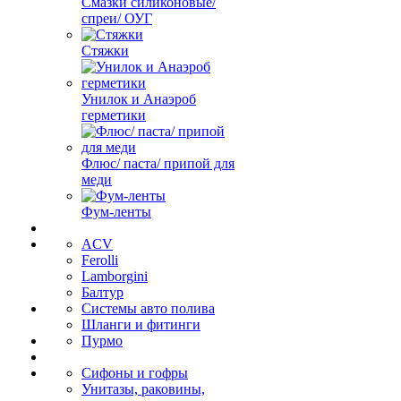
Смазки силиконовые/
спреи/ ОУГ
Стяжки
Унилок и Анаэроб
герметики
Флюс/ паста/ припой для
меди
Фум-ленты
ACV
Ferolli
Lamborgini
Балтур
Системы авто полива
Шланги и фитинги
Пурмо
Сифоны и гофры
Унитазы, раковины,