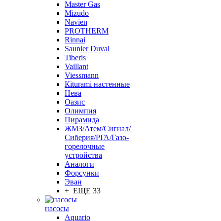
Master Gas
Mizudo
Navien
PROTHERM
Rinnai
Saunier Duval
Tiberis
Vaillant
Viessmann
Кiturami настенные
Нева
Оазис
Олимпия
Пирамида
ЖМЗ/Атем/Сигнал/
Сиберия/РГА/Газо-
горелочные
устройства
Aналоги
Форсунки
Эван
+ ЕЩЕ 33
насосы
Aquario