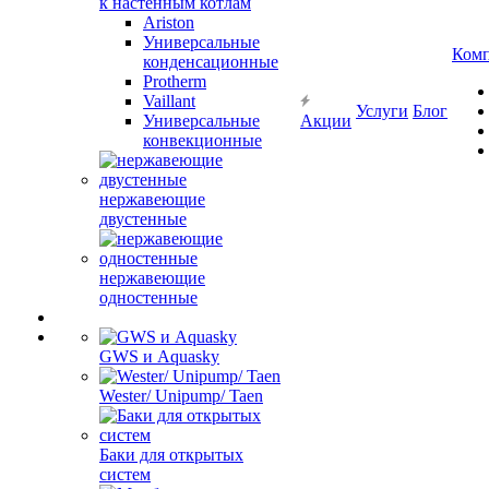
к настенным котлам
Ariston
Универсальные
Ком
конденсационные
Protherm
Vaillant
Услуги
Блог
Универсальные
Акции
конвекционные
нержавеющие
двустенные
нержавеющие
одностенные
GWS и Aquasky
Wester/ Unipump/ Taen
Баки для открытых
систем