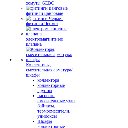
хомуты GEBO
фитинги цанговые
фитинги Чермет
электромагнитные
клапана
Коллекторы,
смесительная арматура/
шкафы
коллектора
коллекторные
группы
насосно-
смесительные узлы,
байпасы,
термосмесители,
унибоксы
Шкафы
коллекторные