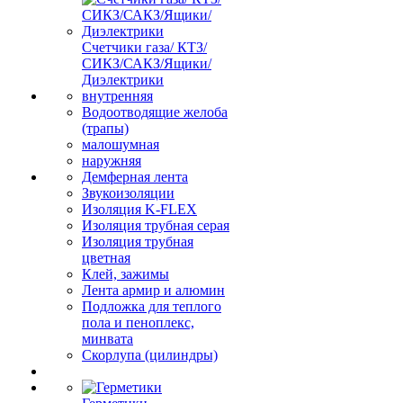
Счетчики газа/ КТЗ/
СИКЗ/САКЗ/Ящики/
Диэлектрики
внутренняя
Водоотводящие желоба
(трапы)
малошумная
наружняя
Демферная лента
Звукоизоляции
Изоляция K-FLEX
Изоляция трубная серая
Изоляция трубная
цветная
Клей, зажимы
Лента армир и алюмин
Подложка для теплого
пола и пеноплекс,
минвата
Скорлупа (цилиндры)