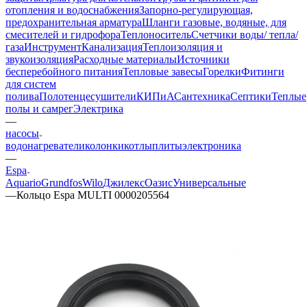
отопления и водоснабжения
Запорно-регулирующая,
предохранительная арматура
Шланги газовые, водяные, для
смесителей и гидрофора
Теплоноситель
Счетчики воды/ тепла/
газа
Инструмент
Канализация
Теплоизоляция и
звукоизоляция
Расходные материалы
Источники
бесперебойного питания
Тепловые завесы
Горелки
Фитинги
для систем
полива
Полотенцесушители
КИПиА
Сантехника
Септики
Теплые
полы и самрег
Электрика
—
насосы
водонагреватели
колонки
котлы
плиты
электроника
—
Espa
Aquario
Grundfos
Wilo
Джилекс
Оазис
Универсальные
—
Кольцо Espa MULTI 0000205564