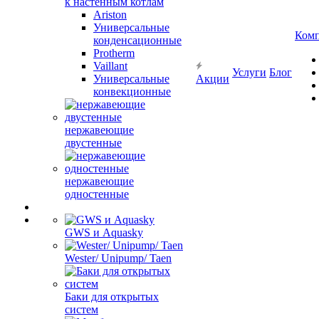
к настенным котлам
Ariston
Универсальные
Ком
конденсационные
Protherm
Vaillant
Услуги
Блог
Универсальные
Акции
конвекционные
нержавеющие
двустенные
нержавеющие
одностенные
GWS и Aquasky
Wester/ Unipump/ Taen
Баки для открытых
систем