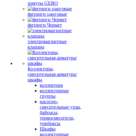
хомуты GEBO
фитинги цанговые
фитинги Чермет
электромагнитные
клапана
Коллекторы,
смесительная арматура/
шкафы
коллектора
коллекторные
группы
насосно-
смесительные узлы,
байпасы,
термосмесители,
унибоксы
Шкафы
коллекторные