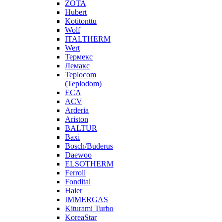
ZOTA
Hubert
Kotitonttu
Wolf
ITALTHERM
Wert
Термекс
Лемакс
Teplocom
(Teplodom)
ECA
ACV
Arderia
Ariston
BALTUR
Baxi
Bosch/Buderus
Daewoo
ELSOTHERM
Ferroli
Fondital
Haier
IMMERGAS
Kiturami Turbo
KoreaStar