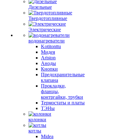
Дизельные
Твердотопливные
Электрические
водонагреватели
Kotitonttu
Мидея
Ariston
Аноды
Кнопки
Предохранительные
клапана
Прокладки,
фланцы,
контргайки, трубки
Термостаты и платы
ТЭНы
колонки
котлы
Midea