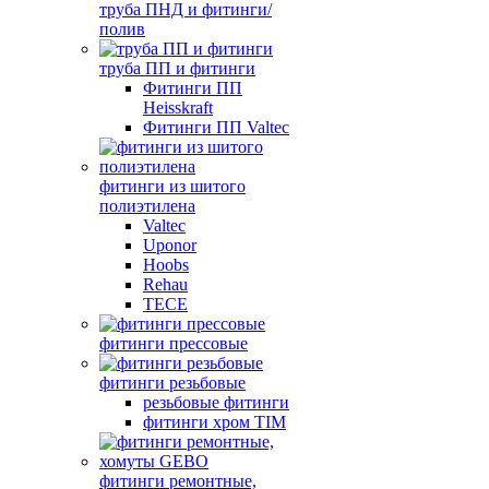
труба ПНД и фитинги/
полив
труба ПП и фитинги
Фитинги ПП
Heisskraft
Фитинги ПП Valtec
фитинги из шитого
полиэтилена
Valtec
Uponor
Hoobs
Rehau
TECE
фитинги прессовые
фитинги резьбовые
резьбовые фитинги
фитинги хром TIM
фитинги ремонтные,