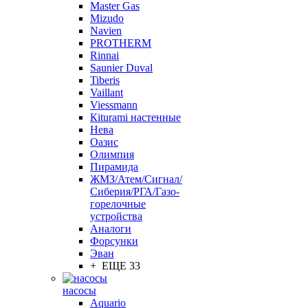
Master Gas
Mizudo
Navien
PROTHERM
Rinnai
Saunier Duval
Tiberis
Vaillant
Viessmann
Кiturami настенные
Нева
Оазис
Олимпия
Пирамида
ЖМЗ/Атем/Сигнал/
Сиберия/РГА/Газо-
горелочные
устройства
Aналоги
Форсунки
Эван
+ ЕЩЕ 33
насосы
Aquario