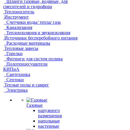
Шланги газовые, водяные, для
смесителей и гидрофора
Теплоноситель
Инструмент
Счетчики воды/ тепла/ газа
Канализация
Теплоизоляция и звукоизоляция
Источники бесперебойного питания
Расходные материалы
Тепловые завесы
Горелки
Фитинги для систем полива
Полотенцесушители
КИПиА
Сантехника
Септики
Теплые полы и самрег
Электрика
Газовые
наружного
размещения
напольные
настенные