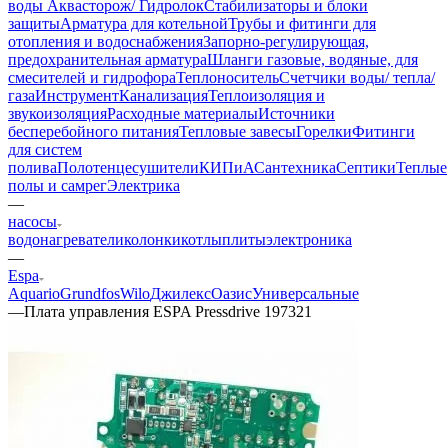
воды Аквасторож/ Гидролок
Стабилизаторы и блоки
защиты
Арматура для котельной
Трубы и фитинги для
отопления и водоснабжения
Запорно-регулирующая,
предохранительная арматура
Шланги газовые, водяные, для
смесителей и гидрофора
Теплоноситель
Счетчики воды/ тепла/
газа
Инструмент
Канализация
Теплоизоляция и
звукоизоляция
Расходные материалы
Источники
бесперебойного питания
Тепловые завесы
Горелки
Фитинги
для систем
полива
Полотенцесушители
КИПиА
Сантехника
Септики
Теплые
полы и самрег
Электрика
—
насосы
водонагреватели
колонки
котлы
плиты
электроника
—
Espa
Aquario
Grundfos
Wilo
Джилекс
Оазис
Универсальные
—
Плата управления ESPA Pressdrive 197321