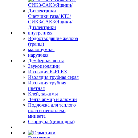
Счетчики газа/ КТЗ/
СИКЗ/САКЗ/Ящики/
Диэлектрики
внутренняя
Водоотводящие желоба
(трапы)
малошумная
наружняя
Демферная лента
Звукоизоляции
Изоляция K-FLEX
Изоляция трубная серая
Изоляция трубная
цветная
Клей, зажимы
Лента армир и алюмин
Подложка для теплого
пола и пеноплекс,
минвата
Скорлупа (цилиндры)