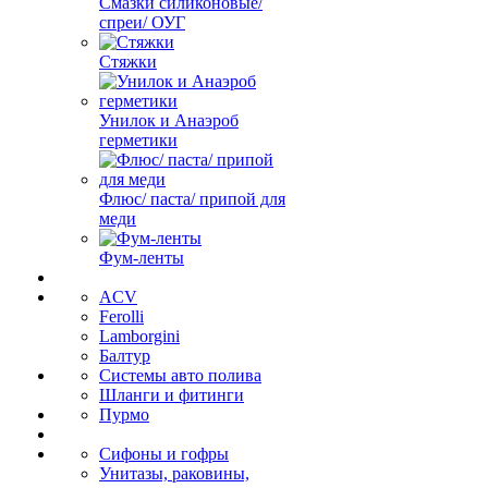
Смазки силиконовые/
спреи/ ОУГ
Стяжки
Унилок и Анаэроб
герметики
Флюс/ паста/ припой для
меди
Фум-ленты
ACV
Ferolli
Lamborgini
Балтур
Системы авто полива
Шланги и фитинги
Пурмо
Сифоны и гофры
Унитазы, раковины,