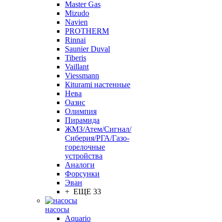
Master Gas
Mizudo
Navien
PROTHERM
Rinnai
Saunier Duval
Tiberis
Vaillant
Viessmann
Кiturami настенные
Нева
Оазис
Олимпия
Пирамида
ЖМЗ/Атем/Сигнал/
Сиберия/РГА/Газо-
горелочные
устройства
Aналоги
Форсунки
Эван
+ ЕЩЕ 33
насосы
Aquario