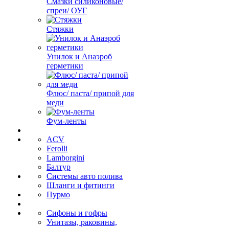
Смазки силиконовые/
спреи/ ОУГ
Стяжки
Унилок и Анаэроб
герметики
Флюс/ паста/ припой для
меди
Фум-ленты
ACV
Ferolli
Lamborgini
Балтур
Системы авто полива
Шланги и фитинги
Пурмо
Сифоны и гофры
Унитазы, раковины,