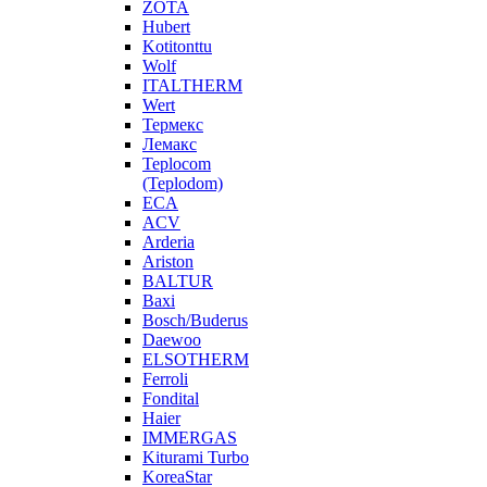
ZOTA
Hubert
Kotitonttu
Wolf
ITALTHERM
Wert
Термекс
Лемакс
Teplocom
(Teplodom)
ECA
ACV
Arderia
Ariston
BALTUR
Baxi
Bosch/Buderus
Daewoo
ELSOTHERM
Ferroli
Fondital
Haier
IMMERGAS
Kiturami Turbo
KoreaStar