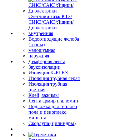
Счетчики газа/ КТЗ/
СИКЗ/САКЗ/Ящики/
Диэлектрики
внутренняя
Водоотводящие желоба
(трапы)
малошумная
наружняя
Демферная лента
Звукоизоляции
Изоляция K-FLEX
Изоляция трубная серая
Изоляция трубная
цветная
Клей, зажимы
Лента армир и алюмин
Подложка для теплого
пола и пеноплекс,
минвата
Скорлупа (цилиндры)