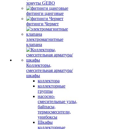
хомуты GEBO
фитинги цанговые
фитинги Чермет
электромагнитные
клапана
Коллекторы,
смесительная арматура/
шкафы
коллектора
коллекторные
группы
насосно-
смесительные узлы,
байпасы,
термосмесители,
унибоксы
Шкафы
коллекторные