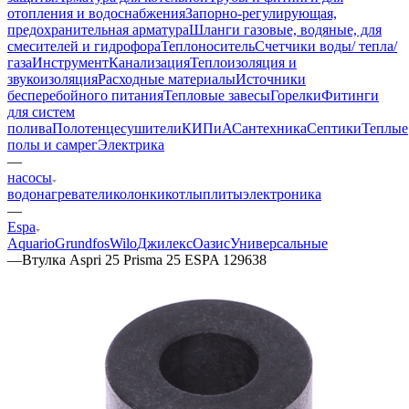
отопления и водоснабжения
Запорно-регулирующая,
предохранительная арматура
Шланги газовые, водяные, для
смесителей и гидрофора
Теплоноситель
Счетчики воды/ тепла/
газа
Инструмент
Канализация
Теплоизоляция и
звукоизоляция
Расходные материалы
Источники
бесперебойного питания
Тепловые завесы
Горелки
Фитинги
для систем
полива
Полотенцесушители
КИПиА
Сантехника
Септики
Теплые
полы и самрег
Электрика
—
насосы
водонагреватели
колонки
котлы
плиты
электроника
—
Espa
Aquario
Grundfos
Wilo
Джилекс
Оазис
Универсальные
—
Втулка Aspri 25 Prisma 25 ESPA 129638