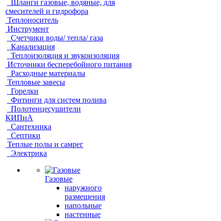
Шланги газовые, водяные, для
смесителей и гидрофора
Теплоноситель
Инструмент
Счетчики воды/ тепла/ газа
Канализация
Теплоизоляция и звукоизоляция
Источники бесперебойного питания
Расходные материалы
Тепловые завесы
Горелки
Фитинги для систем полива
Полотенцесушители
КИПиА
Сантехника
Септики
Теплые полы и самрег
Электрика
Газовые
наружного
размещения
напольные
настенные