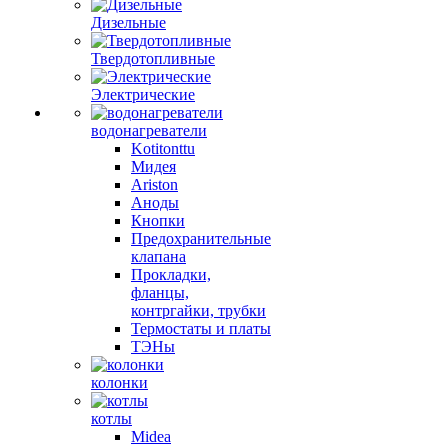
Дизельные
Твердотопливные
Электрические
водонагреватели
Kotitonttu
Мидея
Ariston
Аноды
Кнопки
Предохранительные
клапана
Прокладки,
фланцы,
контргайки, трубки
Термостаты и платы
ТЭНы
колонки
котлы
Midea