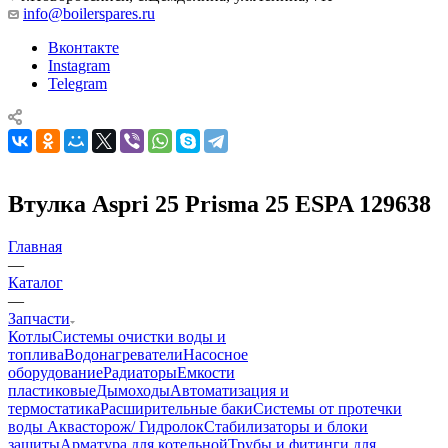
info@boilerspares.ru
Вконтакте
Instagram
Telegram
Втулка Aspri 25 Prisma 25 ESPA 129638
Главная
—
Каталог
—
Запчасти
Котлы
Системы очистки воды и
топлива
Водонагреватели
Насосное
оборудование
Радиаторы
Емкости
пластиковые
Дымоходы
Автоматизация и
термостатика
Расширительные баки
Системы от протечки
воды Аквасторож/ Гидролок
Стабилизаторы и блоки
защиты
Арматура для котельной
Трубы и фитинги для