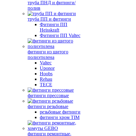
труба ПНД и фитинги/
полив
труба ПП и фитинги
Фитинги ПП
Heisskraft
Фитинги ПП Valtec
фитинги из шитого
полиэтилена
Valtec
Uponor
Hoobs
Rehau
TECE
фитинги прессовые
фитинги резьбовые
резьбовые фитинги
фитинги хром TIM
фитинги ремонтные,