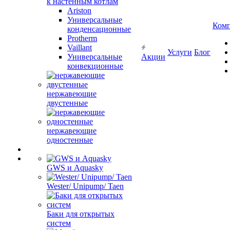
к настенным котлам
Ariston
Универсальные
Ком
конденсационные
Protherm
Vaillant
Услуги
Блог
Универсальные
Акции
конвекционные
нержавеющие
двустенные
нержавеющие
одностенные
GWS и Aquasky
Wester/ Unipump/ Taen
Баки для открытых
систем