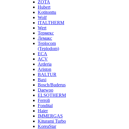
ZOTA
Hubert
Kotitonttu
Wolf
ITALTHERM
Wert
Термекс
Лемакс
Teplocom
(Teplodom)
ECA
ACV
Arderia
Ariston
BALTUR
Baxi
Bosch/Buderus
Daewoo
ELSOTHERM
Ferroli
Fondital
Haier
IMMERGAS
Kiturami Turbo
KoreaStar