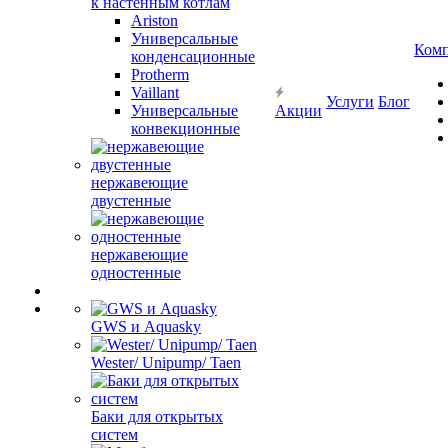
к настенным котлам
Ariston
Универсальные
Ком
конденсационные
Protherm
Vaillant
Услуги
Блог
Универсальные
Акции
конвекционные
нержавеющие
двустенные
нержавеющие
одностенные
GWS и Aquasky
Wester/ Unipump/ Taen
Баки для открытых
систем