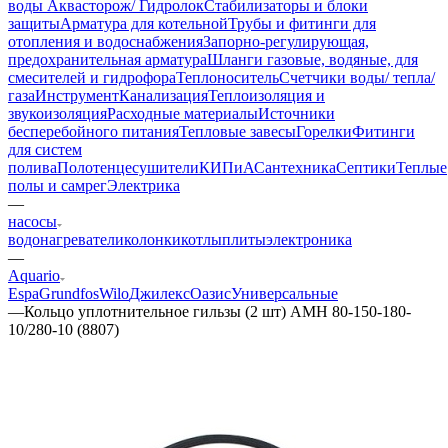
воды Аквасторож/ Гидролок
Стабилизаторы и блоки
защиты
Арматура для котельной
Трубы и фитинги для
отопления и водоснабжения
Запорно-регулирующая,
предохранительная арматура
Шланги газовые, водяные, для
смесителей и гидрофора
Теплоноситель
Счетчики воды/ тепла/
газа
Инструмент
Канализация
Теплоизоляция и
звукоизоляция
Расходные материалы
Источники
бесперебойного питания
Тепловые завесы
Горелки
Фитинги
для систем
полива
Полотенцесушители
КИПиА
Сантехника
Септики
Теплые
полы и самрег
Электрика
—
насосы
водонагреватели
колонки
котлы
плиты
электроника
—
Aquario
Espa
Grundfos
Wilo
Джилекс
Оазис
Универсальные
—
Кольцо уплотнительное гильзы (2 шт) AMH 80-150-180-
10/280-10 (8807)