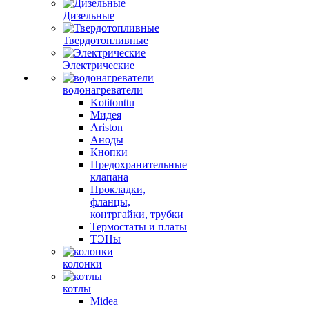
Дизельные
Твердотопливные
Электрические
водонагреватели
Kotitonttu
Мидея
Ariston
Аноды
Кнопки
Предохранительные
клапана
Прокладки,
фланцы,
контргайки, трубки
Термостаты и платы
ТЭНы
колонки
котлы
Midea