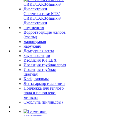
Счетчики газа/ КТЗ/
СИКЗ/САКЗ/Ящики/
Диэлектрики
внутренняя
Водоотводящие желоба
(трапы)
малошумная
наружняя
Демферная лента
Звукоизоляции
Изоляция K-FLEX
Изоляция трубная серая
Изоляция трубная
цветная
Клей, зажимы
Лента армир и алюмин
Подложка для теплого
пола и пеноплекс,
минвата
Скорлупа (цилиндры)