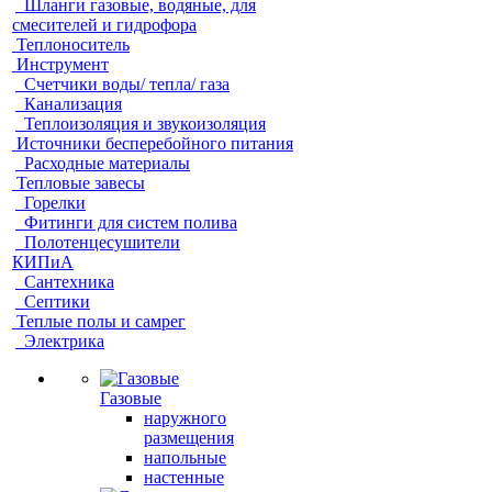
Шланги газовые, водяные, для
смесителей и гидрофора
Теплоноситель
Инструмент
Счетчики воды/ тепла/ газа
Канализация
Теплоизоляция и звукоизоляция
Источники бесперебойного питания
Расходные материалы
Тепловые завесы
Горелки
Фитинги для систем полива
Полотенцесушители
КИПиА
Сантехника
Септики
Теплые полы и самрег
Электрика
Газовые
наружного
размещения
напольные
настенные