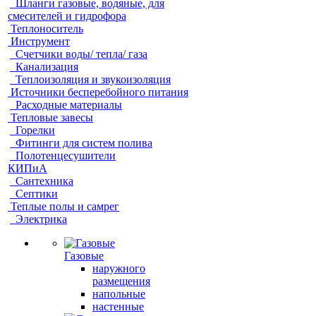
Шланги газовые, водяные, для
смесителей и гидрофора
Теплоноситель
Инструмент
Счетчики воды/ тепла/ газа
Канализация
Теплоизоляция и звукоизоляция
Источники бесперебойного питания
Расходные материалы
Тепловые завесы
Горелки
Фитинги для систем полива
Полотенцесушители
КИПиА
Сантехника
Септики
Теплые полы и самрег
Электрика
Газовые
наружного
размещения
напольные
настенные