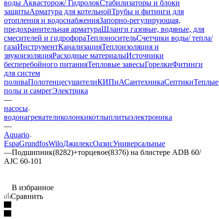
воды Аквасторож/ Гидролок
Стабилизаторы и блоки
защиты
Арматура для котельной
Трубы и фитинги для
отопления и водоснабжения
Запорно-регулирующая,
предохранительная арматура
Шланги газовые, водяные, для
смесителей и гидрофора
Теплоноситель
Счетчики воды/ тепла/
газа
Инструмент
Канализация
Теплоизоляция и
звукоизоляция
Расходные материалы
Источники
бесперебойного питания
Тепловые завесы
Горелки
Фитинги
для систем
полива
Полотенцесушители
КИПиА
Сантехника
Септики
Теплые
полы и самрег
Электрика
—
насосы
водонагреватели
колонки
котлы
плиты
электроника
—
Aquario
Espa
Grundfos
Wilo
Джилекс
Оазис
Универсальные
—
Подшипник(8282)+торцевое(8376) на блистере ADB 60/
AJC 60-101
В избранное
Сравнить