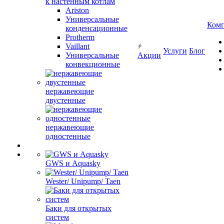
к настенным котлам
Ariston
Универсальные
Ком
конденсационные
Protherm
Vaillant
Услуги
Блог
Универсальные
Акции
конвекционные
нержавеющие
двустенные
нержавеющие
одностенные
GWS и Aquasky
Wester/ Unipump/ Taen
Баки для открытых
систем