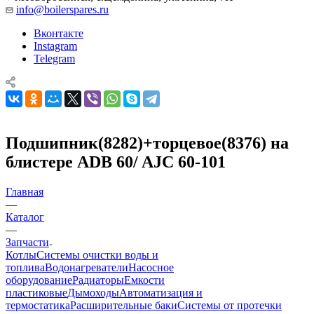
info@boilerspares.ru
Вконтакте
Instagram
Telegram
Подшипник(8282)+торцевое(8376) на
блистере ADB 60/ AJC 60-101
Главная
—
Каталог
—
Запчасти
Котлы
Системы очистки воды и
топлива
Водонагреватели
Насосное
оборудование
Радиаторы
Емкости
пластиковые
Дымоходы
Автоматизация и
термостатика
Расширительные баки
Системы от протечки