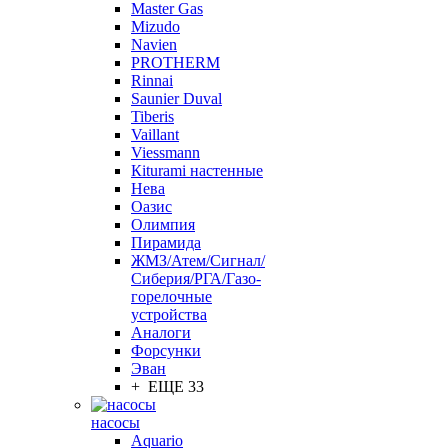
Master Gas
Mizudo
Navien
PROTHERM
Rinnai
Saunier Duval
Tiberis
Vaillant
Viessmann
Кiturami настенные
Нева
Оазис
Олимпия
Пирамида
ЖМЗ/Атем/Сигнал/
Сиберия/РГА/Газо-
горелочные
устройства
Aналоги
Форсунки
Эван
+ ЕЩЕ 33
насосы
Aquario