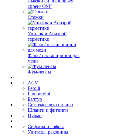
Смазки силиконовые/
спреи/ ОУГ
Стяжки
Унилок и Анаэроб
герметики
Флюс/ паста/ припой для
меди
Фум-ленты
ACV
Ferolli
Lamborgini
Балтур
Системы авто полива
Шланги и фитинги
Пурмо
Сифоны и гофры
Унитазы, раковины,