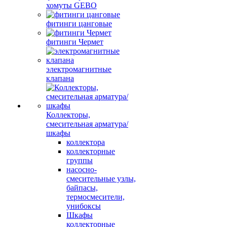
хомуты GEBO
фитинги цанговые
фитинги Чермет
электромагнитные
клапана
Коллекторы,
смесительная арматура/
шкафы
коллектора
коллекторные
группы
насосно-
смесительные узлы,
байпасы,
термосмесители,
унибоксы
Шкафы
коллекторные