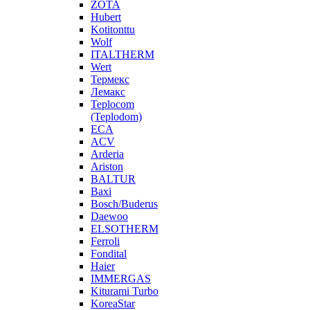
ZOTA
Hubert
Kotitonttu
Wolf
ITALTHERM
Wert
Термекс
Лемакс
Teplocom
(Teplodom)
ECA
ACV
Arderia
Ariston
BALTUR
Baxi
Bosch/Buderus
Daewoo
ELSOTHERM
Ferroli
Fondital
Haier
IMMERGAS
Kiturami Turbo
KoreaStar