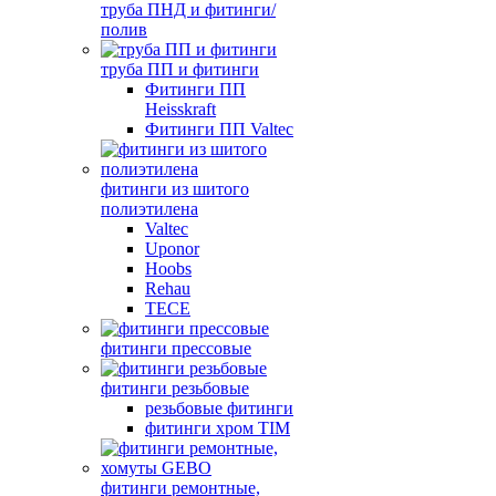
труба ПНД и фитинги/
полив
труба ПП и фитинги
Фитинги ПП
Heisskraft
Фитинги ПП Valtec
фитинги из шитого
полиэтилена
Valtec
Uponor
Hoobs
Rehau
TECE
фитинги прессовые
фитинги резьбовые
резьбовые фитинги
фитинги хром TIM
фитинги ремонтные,