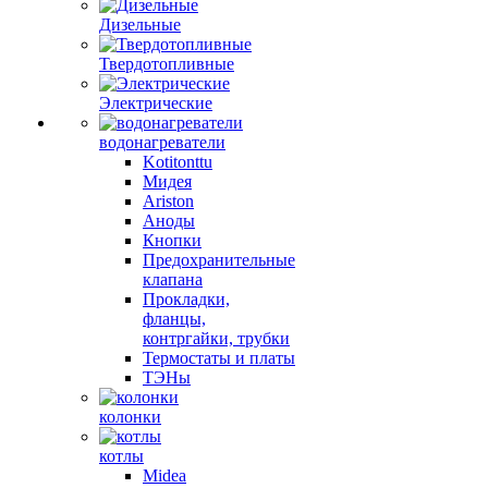
Дизельные
Твердотопливные
Электрические
водонагреватели
Kotitonttu
Мидея
Ariston
Аноды
Кнопки
Предохранительные
клапана
Прокладки,
фланцы,
контргайки, трубки
Термостаты и платы
ТЭНы
колонки
котлы
Midea