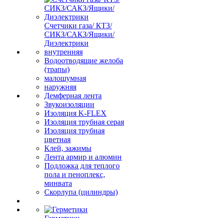
Счетчики газа/ КТЗ/
СИКЗ/САКЗ/Ящики/
Диэлектрики
внутренняя
Водоотводящие желоба
(трапы)
малошумная
наружняя
Демферная лента
Звукоизоляции
Изоляция K-FLEX
Изоляция трубная серая
Изоляция трубная
цветная
Клей, зажимы
Лента армир и алюмин
Подложка для теплого
пола и пеноплекс,
минвата
Скорлупа (цилиндры)