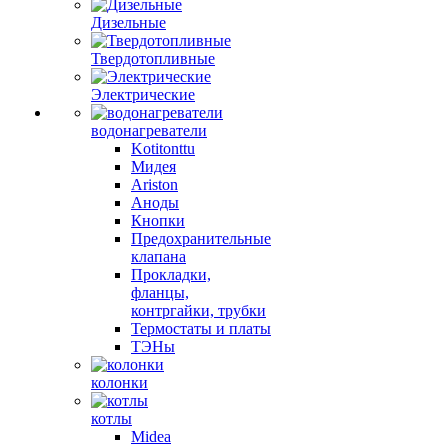
Дизельные
Твердотопливные
Электрические
водонагреватели
Kotitonttu
Мидея
Ariston
Аноды
Кнопки
Предохранительные
клапана
Прокладки,
фланцы,
контргайки, трубки
Термостаты и платы
ТЭНы
колонки
котлы
Midea