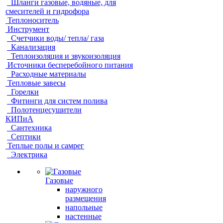
Шланги газовые, водяные, для
смесителей и гидрофора
Теплоноситель
Инструмент
Счетчики воды/ тепла/ газа
Канализация
Теплоизоляция и звукоизоляция
Источники бесперебойного питания
Расходные материалы
Тепловые завесы
Горелки
Фитинги для систем полива
Полотенцесушители
КИПиА
Сантехника
Септики
Теплые полы и самрег
Электрика
Газовые
наружного
размещения
напольные
настенные