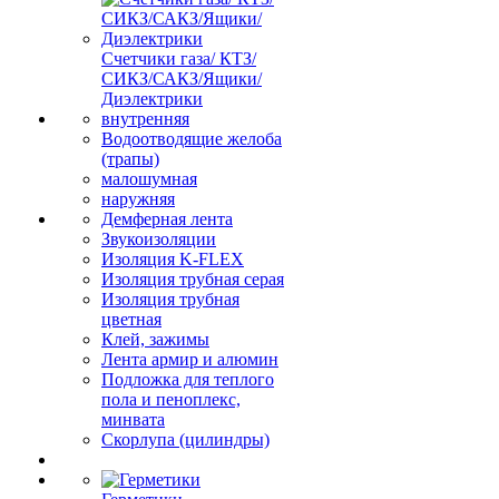
Счетчики газа/ КТЗ/
СИКЗ/САКЗ/Ящики/
Диэлектрики
внутренняя
Водоотводящие желоба
(трапы)
малошумная
наружняя
Демферная лента
Звукоизоляции
Изоляция K-FLEX
Изоляция трубная серая
Изоляция трубная
цветная
Клей, зажимы
Лента армир и алюмин
Подложка для теплого
пола и пеноплекс,
минвата
Скорлупа (цилиндры)