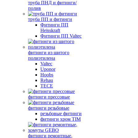
труба ПНД и фитинги/
полив
труба ПП и фитинги
Фитинги ПП
Heisskraft
Фитинги ПП Valtec
фитинги из шитого
полиэтилена
Valtec
Uponor
Hoobs
Rehau
TECE
фитинги прессовые
фитинги резьбовые
резьбовые фитинги
фитинги хром TIM
фитинги ремонтные,