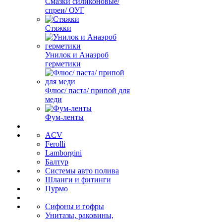
Смазки силиконовые/
спреи/ ОУГ
Стяжки
Унилок и Анаэроб
герметики
Флюс/ паста/ припой для
меди
Фум-ленты
ACV
Ferolli
Lamborgini
Балтур
Системы авто полива
Шланги и фитинги
Пурмо
Сифоны и гофры
Унитазы, раковины,