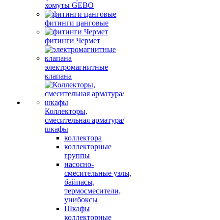
хомуты GEBO
фитинги цанговые
фитинги Чермет
электромагнитные
клапана
Коллекторы,
смесительная арматура/
шкафы
коллектора
коллекторные
группы
насосно-
смесительные узлы,
байпасы,
термосмесители,
унибоксы
Шкафы
коллекторные