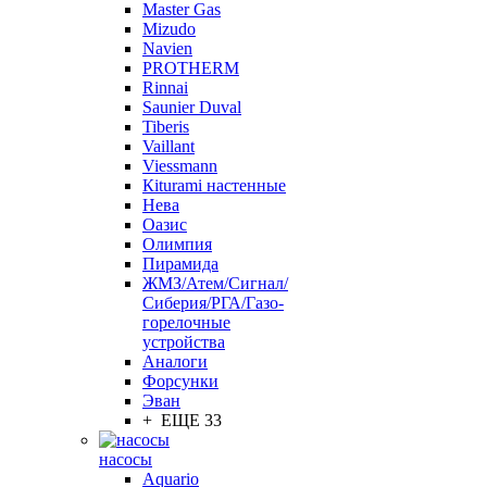
Master Gas
Mizudo
Navien
PROTHERM
Rinnai
Saunier Duval
Tiberis
Vaillant
Viessmann
Кiturami настенные
Нева
Оазис
Олимпия
Пирамида
ЖМЗ/Атем/Сигнал/
Сиберия/РГА/Газо-
горелочные
устройства
Aналоги
Форсунки
Эван
+ ЕЩЕ 33
насосы
Aquario