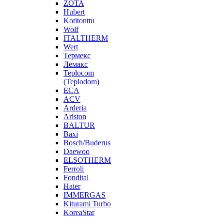
ZOTA
Hubert
Kotitonttu
Wolf
ITALTHERM
Wert
Термекс
Лемакс
Teplocom
(Teplodom)
ECA
ACV
Arderia
Ariston
BALTUR
Baxi
Bosch/Buderus
Daewoo
ELSOTHERM
Ferroli
Fondital
Haier
IMMERGAS
Kiturami Turbo
KoreaStar