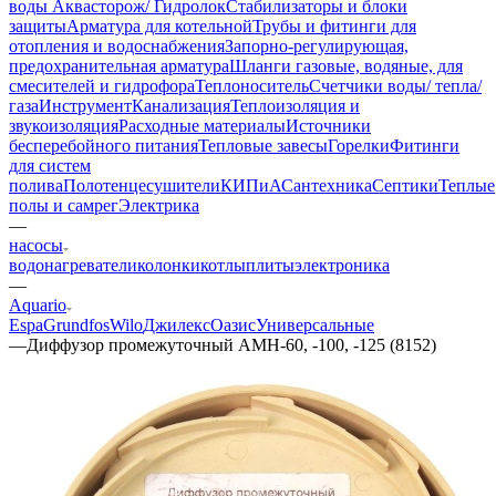
воды Аквасторож/ Гидролок
Стабилизаторы и блоки
защиты
Арматура для котельной
Трубы и фитинги для
отопления и водоснабжения
Запорно-регулирующая,
предохранительная арматура
Шланги газовые, водяные, для
смесителей и гидрофора
Теплоноситель
Счетчики воды/ тепла/
газа
Инструмент
Канализация
Теплоизоляция и
звукоизоляция
Расходные материалы
Источники
бесперебойного питания
Тепловые завесы
Горелки
Фитинги
для систем
полива
Полотенцесушители
КИПиА
Сантехника
Септики
Теплые
полы и самрег
Электрика
—
насосы
водонагреватели
колонки
котлы
плиты
электроника
—
Aquario
Espa
Grundfos
Wilo
Джилекс
Оазис
Универсальные
—
Диффузор промежуточный AMH-60, -100, -125 (8152)