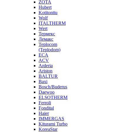
ZOTA
Hubert
Kotitonttu
Wolf
ITALTHERM
Wert
Термекс
Лемакс
Teplocom
(Teplodom)
ECA
ACV
Arderia
Ariston
BALTUR
Baxi
Bosch/Buderus
Daewoo
ELSOTHERM
Ferroli
Fondital
Haier
IMMERGAS
Kiturami Turbo
KoreaStar