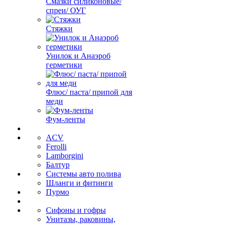
Смазки силиконовые/
спреи/ ОУГ
Стяжки
Унилок и Анаэроб
герметики
Флюс/ паста/ припой для
меди
Фум-ленты
ACV
Ferolli
Lamborgini
Балтур
Системы авто полива
Шланги и фитинги
Пурмо
Сифоны и гофры
Унитазы, раковины,