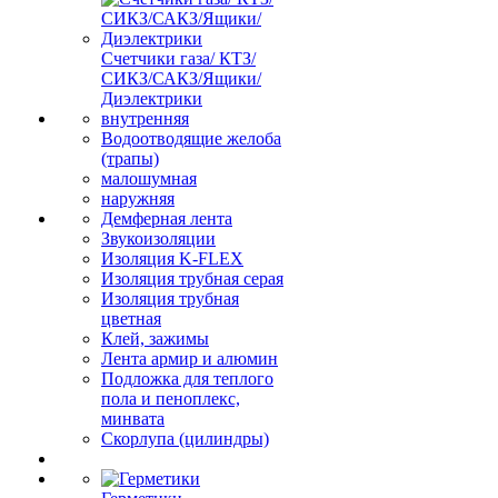
Счетчики газа/ КТЗ/
СИКЗ/САКЗ/Ящики/
Диэлектрики
внутренняя
Водоотводящие желоба
(трапы)
малошумная
наружняя
Демферная лента
Звукоизоляции
Изоляция K-FLEX
Изоляция трубная серая
Изоляция трубная
цветная
Клей, зажимы
Лента армир и алюмин
Подложка для теплого
пола и пеноплекс,
минвата
Скорлупа (цилиндры)