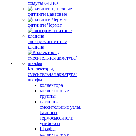
хомуты GEBO
фитинги цанговые
фитинги Чермет
электромагнитные
клапана
Коллекторы,
смесительная арматура/
шкафы
коллектора
коллекторные
группы
насосно-
смесительные узлы,
байпасы,
термосмесители,
унибоксы
Шкафы
коллекторные