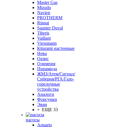
Master Gas
Mizudo
Navien
PROTHERM
Rinnai
Saunier Duval
Tiberis
Vaillant
Viessmann
Кiturami настенные
Нева
Оазис
Олимпия
Пирамида
ЖМЗ/Атем/Сигнал/
Сиберия/РГА/Газо-
горелочные
устройства
Aналоги
Форсунки
Эван
+ ЕЩЕ 33
насосы
Aquario