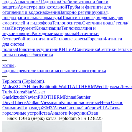
воды Аквасторож/ Гидролок
Стабилизаторы и блоки
защиты
Арматура для котельной
Трубы и фитинги для
отопления и водоснабжения
Запорно-регулирующая,
предохранительная арматура
Шланги газовые, водяные, для
смесителей и гидрофора
Теплоноситель
Счетчики воды/ тепла/
газа
Инструмент
Канализация
Теплоизоляция и
звукоизоляция
Расходные материалы
Источники
бесперебойного питания
Тепловые завесы
Горелки
Фитинги
для систем
полива
Полотенцесушители
КИПиА
Сантехника
Септики
Теплые
полы и самрег
Электрика
—
котлы
водонагреватели
колонки
насосы
плиты
электроника
—
Teplocom (Teplodom)
Midea
ZOTA
Hubert
Kotitonttu
Wolf
ITALTHERM
Wert
Термекс
Лема
Turbo
KoreaStar
Master
Gas
Mizudo
Navien
PROTHERM
Rinnai
Saunier
Duval
Tiberis
Vaillant
Viessmann
Кiturami настенные
Нева
Оазис
Олимпия
Пирамида
ЖМЗ/Атем/Сигнал/Сиберия/РГА/Газо-
горелочные устройства
Aналоги
Форсунки
Эван
—
Блок ТЭНб (нерж) котла Teplodom STS 12 8225