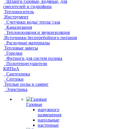
Шланги газовые, водяные, для
смесителей и гидрофора
Теплоноситель
Инструмент
Счетчики воды/ тепла/ газа
Канализация
Теплоизоляция и звукоизоляция
Источники бесперебойного питания
Расходные материалы
Тепловые завесы
Горелки
Фитинги для систем полива
Полотенцесушители
КИПиА
Сантехника
Септики
Теплые полы и самрег
Электрика
Газовые
наружного
размещения
напольные
настенные