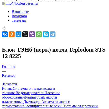
info@boilerspares.ru
Вконтакте
Instagram
Telegram
Блок ТЭНб (нерж) котла Teplodom STS
12 8225
Главная
—
Каталог
—
Запчасти
Котлы
Системы очистки воды и
топлива
Водонагреватели
Насосное
оборудование
Радиаторы
Емкости
пластиковые
Дымоходы
Автоматизация и
термостатика
Расширительные баки
Системы от протечки