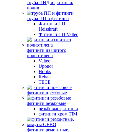
труба ПНД и фитинги/
полив
труба ПП и фитинги
Фитинги ПП
Heisskraft
Фитинги ПП Valtec
фитинги из шитого
полиэтилена
Valtec
Uponor
Hoobs
Rehau
TECE
фитинги прессовые
фитинги резьбовые
резьбовые фитинги
фитинги хром TIM
фитинги ремонтные,