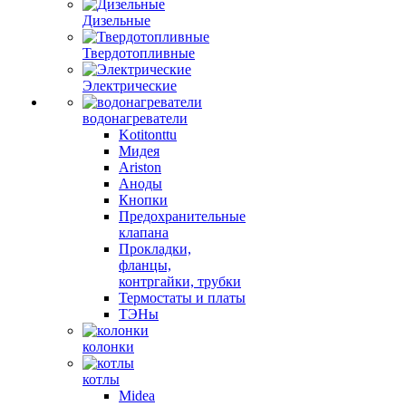
Дизельные
Твердотопливные
Электрические
водонагреватели
Kotitonttu
Мидея
Ariston
Аноды
Кнопки
Предохранительные
клапана
Прокладки,
фланцы,
контргайки, трубки
Термостаты и платы
ТЭНы
колонки
котлы
Midea