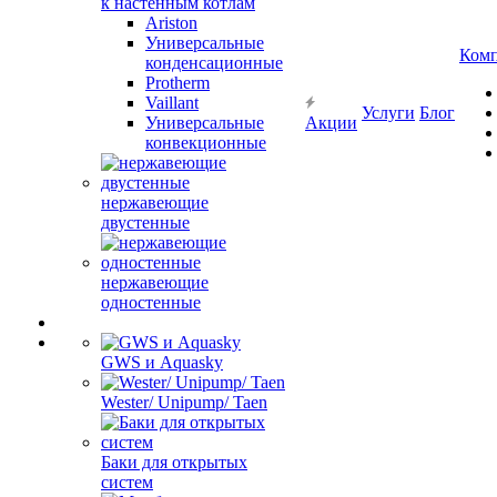
к настенным котлам
Ariston
Универсальные
Ком
конденсационные
Protherm
Vaillant
Услуги
Блог
Универсальные
Акции
конвекционные
нержавеющие
двустенные
нержавеющие
одностенные
GWS и Aquasky
Wester/ Unipump/ Taen
Баки для открытых
систем