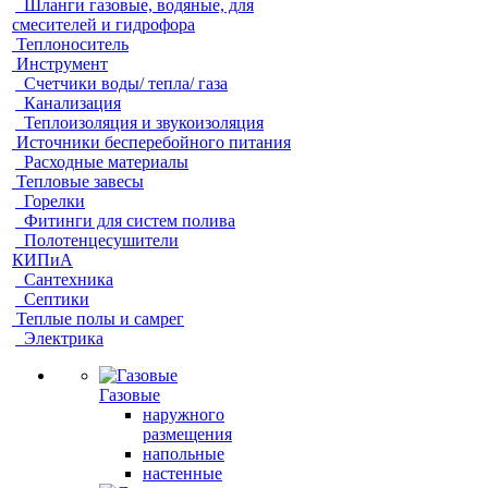
Шланги газовые, водяные, для
смесителей и гидрофора
Теплоноситель
Инструмент
Счетчики воды/ тепла/ газа
Канализация
Теплоизоляция и звукоизоляция
Источники бесперебойного питания
Расходные материалы
Тепловые завесы
Горелки
Фитинги для систем полива
Полотенцесушители
КИПиА
Сантехника
Септики
Теплые полы и самрег
Электрика
Газовые
наружного
размещения
напольные
настенные