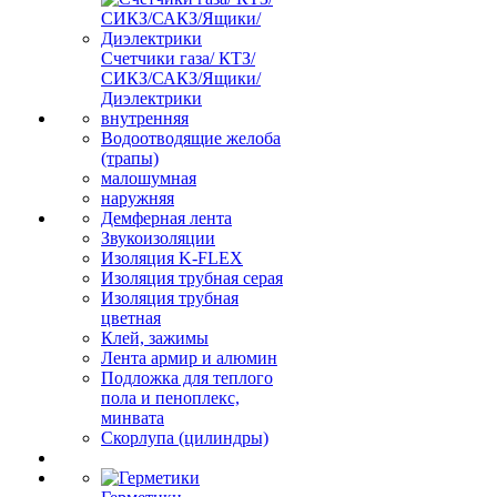
Счетчики газа/ КТЗ/
СИКЗ/САКЗ/Ящики/
Диэлектрики
внутренняя
Водоотводящие желоба
(трапы)
малошумная
наружняя
Демферная лента
Звукоизоляции
Изоляция K-FLEX
Изоляция трубная серая
Изоляция трубная
цветная
Клей, зажимы
Лента армир и алюмин
Подложка для теплого
пола и пеноплекс,
минвата
Скорлупа (цилиндры)