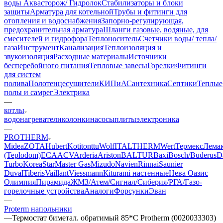
воды Аквасторож/ Гидролок
Стабилизаторы и блоки
защиты
Арматура для котельной
Трубы и фитинги для
отопления и водоснабжения
Запорно-регулирующая,
предохранительная арматура
Шланги газовые, водяные, для
смесителей и гидрофора
Теплоноситель
Счетчики воды/ тепла/
газа
Инструмент
Канализация
Теплоизоляция и
звукоизоляция
Расходные материалы
Источники
бесперебойного питания
Тепловые завесы
Горелки
Фитинги
для систем
полива
Полотенцесушители
КИПиА
Сантехника
Септики
Теплые
полы и самрег
Электрика
—
котлы
водонагреватели
колонки
насосы
плиты
электроника
—
PROTHERM
Midea
ZOTA
Hubert
Kotitonttu
Wolf
ITALTHERM
Wert
Термекс
Лема
(Teplodom)
ECA
ACV
Arderia
Ariston
BALTUR
Baxi
Bosch/Buderus
D
Turbo
KoreaStar
Master Gas
Mizudo
Navien
Rinnai
Saunier
Duval
Tiberis
Vaillant
Viessmann
Кiturami настенные
Нева
Оазис
Олимпия
Пирамида
ЖМЗ/Атем/Сигнал/Сиберия/РГА/Газо-
горелочные устройства
Aналоги
Форсунки
Эван
—
Proterm напольники
—
Термостат биметал. обратимый 85*С Protherm (0020033303)