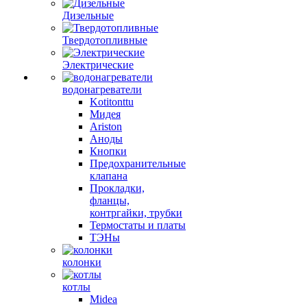
Дизельные
Твердотопливные
Электрические
водонагреватели
Kotitonttu
Мидея
Ariston
Аноды
Кнопки
Предохранительные
клапана
Прокладки,
фланцы,
контргайки, трубки
Термостаты и платы
ТЭНы
колонки
котлы
Midea