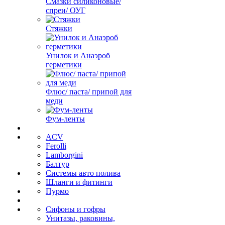
Смазки силиконовые/
спреи/ ОУГ
Стяжки
Унилок и Анаэроб
герметики
Флюс/ паста/ припой для
меди
Фум-ленты
ACV
Ferolli
Lamborgini
Балтур
Системы авто полива
Шланги и фитинги
Пурмо
Сифоны и гофры
Унитазы, раковины,