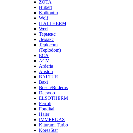
ZOTA
Hubert
Kotitonttu
Wolf
ITALTHERM
Wert
Термекс
Лемакс
Teplocom
(Teplodom)
ECA
ACV
Arderia
Ariston
BALTUR
Baxi
Bosch/Buderus
Daewoo
ELSOTHERM
Ferroli
Fondital
Haier
IMMERGAS
Kiturami Turbo
KoreaStar