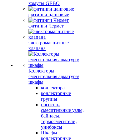
хомуты GEBO
фитинги цанговые
фитинги Чермет
электромагнитные
клапана
Коллекторы,
смесительная арматура/
шкафы
коллектора
коллекторные
группы
насосно-
смесительные узлы,
байпасы,
термосмесители,
унибоксы
Шкафы
коллекторные