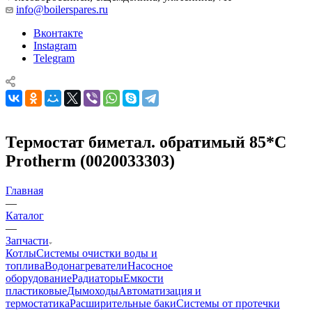
info@boilerspares.ru
Вконтакте
Instagram
Telegram
Термостат биметал. обратимый 85*С
Protherm (0020033303)
Главная
—
Каталог
—
Запчасти
Котлы
Системы очистки воды и
топлива
Водонагреватели
Насосное
оборудование
Радиаторы
Емкости
пластиковые
Дымоходы
Автоматизация и
термостатика
Расширительные баки
Системы от протечки