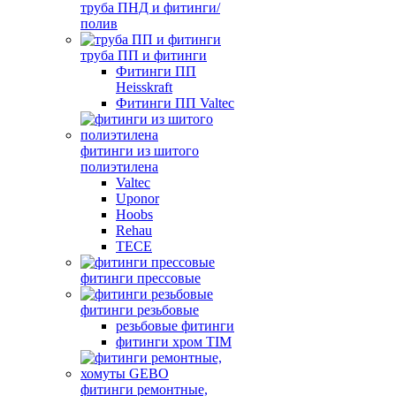
труба ПНД и фитинги/
полив
труба ПП и фитинги
Фитинги ПП
Heisskraft
Фитинги ПП Valtec
фитинги из шитого
полиэтилена
Valtec
Uponor
Hoobs
Rehau
TECE
фитинги прессовые
фитинги резьбовые
резьбовые фитинги
фитинги хром TIM
фитинги ремонтные,