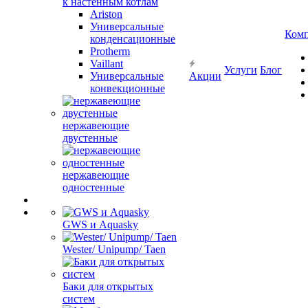
к настенным котлам
Ariston
Универсальные
Ком
конденсационные
Protherm
Vaillant
Услуги
Блог
Универсальные
Акции
конвекционные
нержавеющие
двустенные
нержавеющие
одностенные
GWS и Aquasky
Wester/ Unipump/ Taen
Баки для открытых
систем