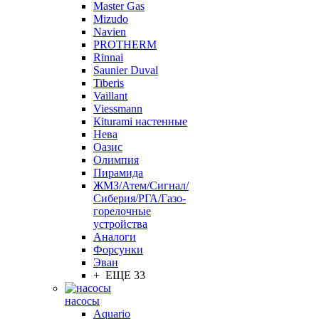
Master Gas
Mizudo
Navien
PROTHERM
Rinnai
Saunier Duval
Tiberis
Vaillant
Viessmann
Кiturami настенные
Нева
Оазис
Олимпия
Пирамида
ЖМЗ/Атем/Сигнал/
Сиберия/РГА/Газо-
горелочные
устройства
Aналоги
Форсунки
Эван
+ ЕЩЕ 33
насосы
Aquario