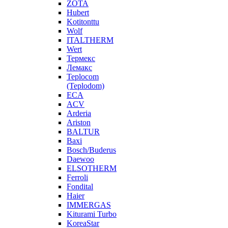
ZOTA
Hubert
Kotitonttu
Wolf
ITALTHERM
Wert
Термекс
Лемакс
Teplocom
(Teplodom)
ECA
ACV
Arderia
Ariston
BALTUR
Baxi
Bosch/Buderus
Daewoo
ELSOTHERM
Ferroli
Fondital
Haier
IMMERGAS
Kiturami Turbo
KoreaStar