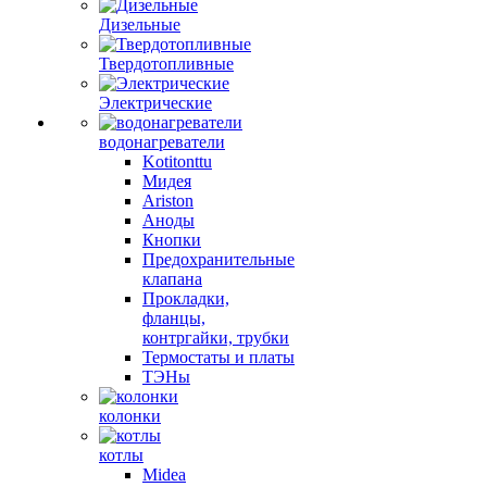
Дизельные
Твердотопливные
Электрические
водонагреватели
Kotitonttu
Мидея
Ariston
Аноды
Кнопки
Предохранительные
клапана
Прокладки,
фланцы,
контргайки, трубки
Термостаты и платы
ТЭНы
колонки
котлы
Midea