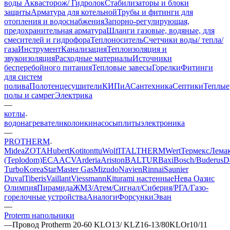
воды Аквасторож/ Гидролок
Стабилизаторы и блоки
защиты
Арматура для котельной
Трубы и фитинги для
отопления и водоснабжения
Запорно-регулирующая,
предохранительная арматура
Шланги газовые, водяные, для
смесителей и гидрофора
Теплоноситель
Счетчики воды/ тепла/
газа
Инструмент
Канализация
Теплоизоляция и
звукоизоляция
Расходные материалы
Источники
бесперебойного питания
Тепловые завесы
Горелки
Фитинги
для систем
полива
Полотенцесушители
КИПиА
Сантехника
Септики
Теплые
полы и самрег
Электрика
—
котлы
водонагреватели
колонки
насосы
плиты
электроника
—
PROTHERM
Midea
ZOTA
Hubert
Kotitonttu
Wolf
ITALTHERM
Wert
Термекс
Лема
(Teplodom)
ECA
ACV
Arderia
Ariston
BALTUR
Baxi
Bosch/Buderus
D
Turbo
KoreaStar
Master Gas
Mizudo
Navien
Rinnai
Saunier
Duval
Tiberis
Vaillant
Viessmann
Кiturami настенные
Нева
Оазис
Олимпия
Пирамида
ЖМЗ/Атем/Сигнал/Сиберия/РГА/Газо-
горелочные устройства
Aналоги
Форсунки
Эван
—
Proterm напольники
—
Провод Protherm 20-60 KLO13/ KLZ16-13/80KLOr10/11