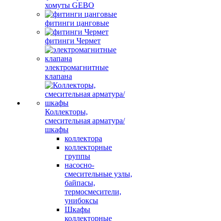
хомуты GEBO
фитинги цанговые
фитинги Чермет
электромагнитные
клапана
Коллекторы,
смесительная арматура/
шкафы
коллектора
коллекторные
группы
насосно-
смесительные узлы,
байпасы,
термосмесители,
унибоксы
Шкафы
коллекторные