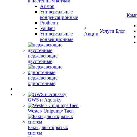
к настенным котлам
Ariston
Универсальные
Ком
конденсационные
Protherm
Vaillant
Услуги
Блог
Универсальные
Акции
конвекционные
нержавеющие
двустенные
нержавеющие
одностенные
GWS и Aquasky
Wester/ Unipump/ Taen
Баки для открытых
систем