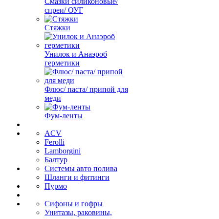
Смазки силиконовые/
спреи/ ОУГ
Стяжки
Унилок и Анаэроб
герметики
Флюс/ паста/ припой для
меди
Фум-ленты
ACV
Ferolli
Lamborgini
Балтур
Системы авто полива
Шланги и фитинги
Пурмо
Сифоны и гофры
Унитазы, раковины,