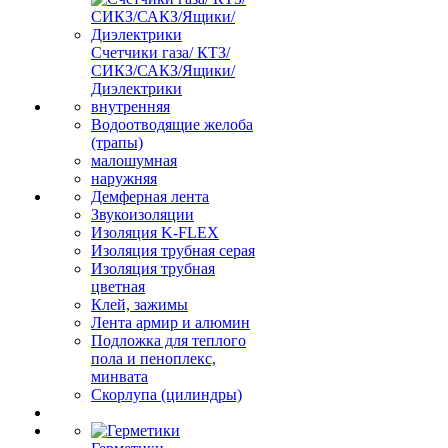
Счетчики газа/ КТЗ/
СИКЗ/САКЗ/Ящики/
Диэлектрики
внутренняя
Водоотводящие желоба
(трапы)
малошумная
наружняя
Демферная лента
Звукоизоляции
Изоляция K-FLEX
Изоляция трубная серая
Изоляция трубная
цветная
Клей, зажимы
Лента армир и алюмин
Подложка для теплого
пола и пеноплекс,
минвата
Скорлупа (цилиндры)