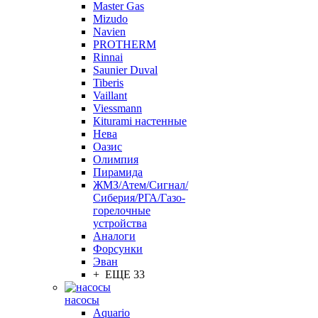
Master Gas
Mizudo
Navien
PROTHERM
Rinnai
Saunier Duval
Tiberis
Vaillant
Viessmann
Кiturami настенные
Нева
Оазис
Олимпия
Пирамида
ЖМЗ/Атем/Сигнал/
Сиберия/РГА/Газо-
горелочные
устройства
Aналоги
Форсунки
Эван
+ ЕЩЕ 33
насосы
Aquario