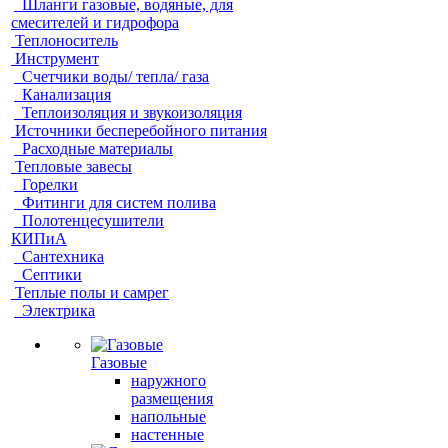
Шланги газовые, водяные, для
смесителей и гидрофора
Теплоноситель
Инструмент
Счетчики воды/ тепла/ газа
Канализация
Теплоизоляция и звукоизоляция
Источники бесперебойного питания
Расходные материалы
Тепловые завесы
Горелки
Фитинги для систем полива
Полотенцесушители
КИПиА
Сантехника
Септики
Теплые полы и самрег
Электрика
Газовые
наружного
размещения
напольные
настенные