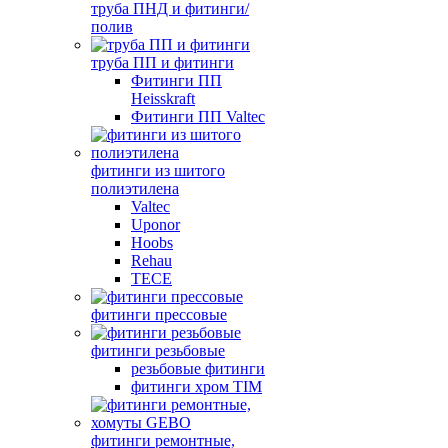
труба ПНД и фитинги/
полив
труба ПП и фитинги
Фитинги ПП
Heisskraft
Фитинги ПП Valtec
фитинги из шитого
полиэтилена
Valtec
Uponor
Hoobs
Rehau
TECE
фитинги прессовые
фитинги резьбовые
резьбовые фитинги
фитинги хром TIM
фитинги ремонтные,