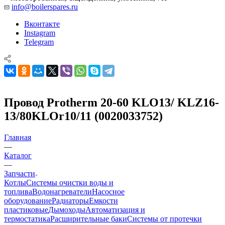
info@boilerspares.ru
Вконтакте
Instagram
Telegram
Провод Protherm 20-60 KLO13/ KLZ16-
13/80KLOr10/11 (0020033752)
Главная
—
Каталог
—
Запчасти
Котлы
Системы очистки воды и
топлива
Водонагреватели
Насосное
оборудование
Радиаторы
Емкости
пластиковые
Дымоходы
Автоматизация и
термостатика
Расширительные баки
Системы от протечки