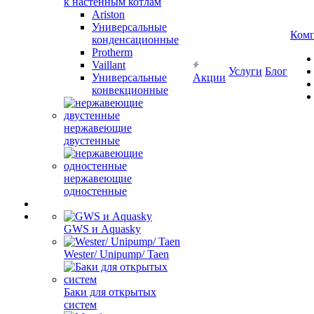
к настенным котлам
Ariston
Универсальные
Ком
конденсационные
Protherm
Vaillant
Услуги
Блог
Универсальные
Акции
конвекционные
нержавеющие
двустенные
нержавеющие
одностенные
GWS и Aquasky
Wester/ Unipump/ Taen
Баки для открытых
систем