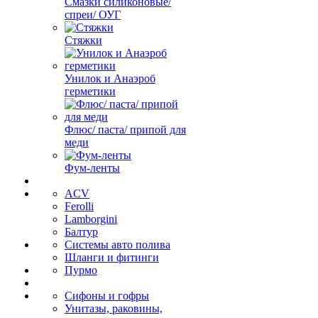
Смазки силиконовые/
спреи/ ОУГ
Стяжки
Унилок и Анаэроб
герметики
Флюс/ паста/ припой для
меди
Фум-ленты
ACV
Ferolli
Lamborgini
Балтур
Системы авто полива
Шланги и фитинги
Пурмо
Сифоны и гофры
Унитазы, раковины,