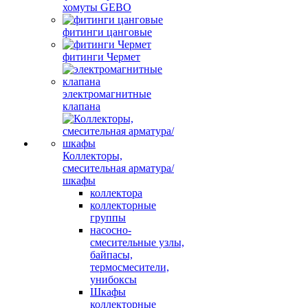
хомуты GEBO
фитинги цанговые
фитинги Чермет
электромагнитные
клапана
Коллекторы,
смесительная арматура/
шкафы
коллектора
коллекторные
группы
насосно-
смесительные узлы,
байпасы,
термосмесители,
унибоксы
Шкафы
коллекторные