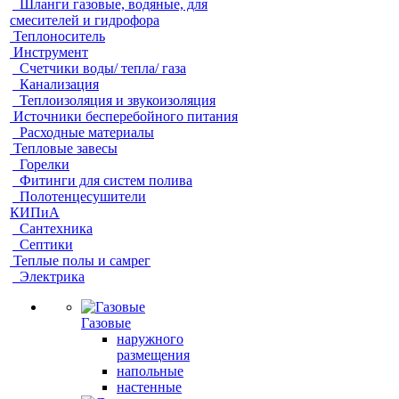
Шланги газовые, водяные, для
смесителей и гидрофора
Теплоноситель
Инструмент
Счетчики воды/ тепла/ газа
Канализация
Теплоизоляция и звукоизоляция
Источники бесперебойного питания
Расходные материалы
Тепловые завесы
Горелки
Фитинги для систем полива
Полотенцесушители
КИПиА
Сантехника
Септики
Теплые полы и самрег
Электрика
Газовые
наружного
размещения
напольные
настенные