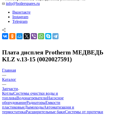
info@boilerspares.ru
Вконтакте
Instagram
Telegram
Плата дисплея Protherm МЕДВЕДЬ
KLZ v.13-15 (0020027591)
Главная
—
Каталог
—
Запчасти
Котлы
Системы очистки воды и
топлива
Водонагреватели
Насосное
оборудование
Радиаторы
Емкости
пластиковые
Дымоходы
Автоматизация и
термостатика
Расширительные баки
Системы от протечки