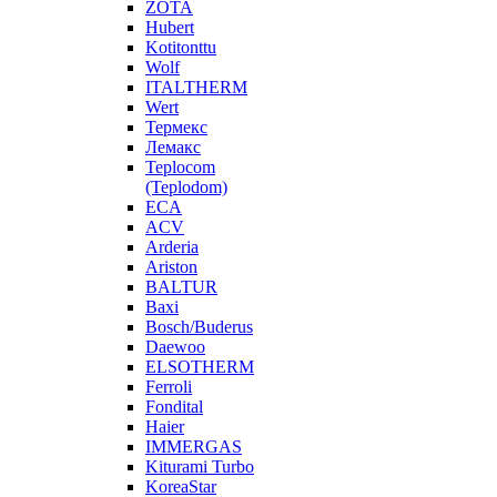
ZOTA
Hubert
Kotitonttu
Wolf
ITALTHERM
Wert
Термекс
Лемакс
Teplocom
(Teplodom)
ECA
ACV
Arderia
Ariston
BALTUR
Baxi
Bosch/Buderus
Daewoo
ELSOTHERM
Ferroli
Fondital
Haier
IMMERGAS
Kiturami Turbo
KoreaStar