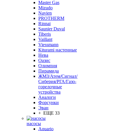
Master Gas
Mizudo
Navien
PROTHERM
Rinnai
Saunier Duval
Tiberis
Vaillant
Viessmann
Кiturami настенные
Нева
Оазис
Олимпия
Пирамида
ЖМЗ/Атем/Сигнал/
Сиберия/РГА/Газо-
горелочные
устройства
Aналоги
Форсунки
Эван
+ ЕЩЕ 33
насосы
Aquario