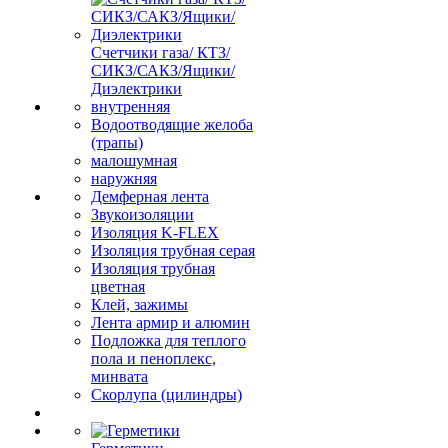
Счетчики газа/ КТЗ/
СИКЗ/САКЗ/Ящики/
Диэлектрики
внутренняя
Водоотводящие желоба
(трапы)
малошумная
наружняя
Демферная лента
Звукоизоляции
Изоляция K-FLEX
Изоляция трубная серая
Изоляция трубная
цветная
Клей, зажимы
Лента армир и алюмин
Подложка для теплого
пола и пеноплекс,
минвата
Скорлупа (цилиндры)