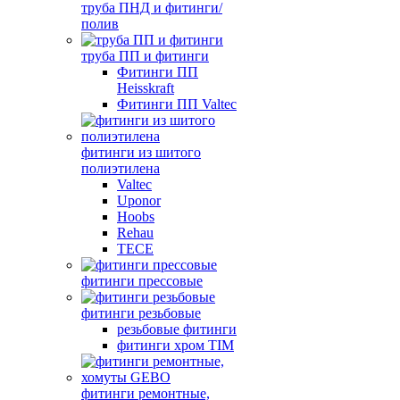
труба ПНД и фитинги/
полив
труба ПП и фитинги
Фитинги ПП
Heisskraft
Фитинги ПП Valtec
фитинги из шитого
полиэтилена
Valtec
Uponor
Hoobs
Rehau
TECE
фитинги прессовые
фитинги резьбовые
резьбовые фитинги
фитинги хром TIM
фитинги ремонтные,