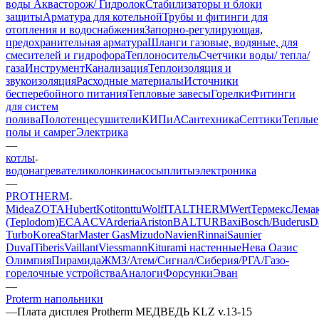
воды Аквасторож/ Гидролок
Стабилизаторы и блоки
защиты
Арматура для котельной
Трубы и фитинги для
отопления и водоснабжения
Запорно-регулирующая,
предохранительная арматура
Шланги газовые, водяные, для
смесителей и гидрофора
Теплоноситель
Счетчики воды/ тепла/
газа
Инструмент
Канализация
Теплоизоляция и
звукоизоляция
Расходные материалы
Источники
бесперебойного питания
Тепловые завесы
Горелки
Фитинги
для систем
полива
Полотенцесушители
КИПиА
Сантехника
Септики
Теплые
полы и самрег
Электрика
—
котлы
водонагреватели
колонки
насосы
плиты
электроника
—
PROTHERM
Midea
ZOTA
Hubert
Kotitonttu
Wolf
ITALTHERM
Wert
Термекс
Лема
(Teplodom)
ECA
ACV
Arderia
Ariston
BALTUR
Baxi
Bosch/Buderus
D
Turbo
KoreaStar
Master Gas
Mizudo
Navien
Rinnai
Saunier
Duval
Tiberis
Vaillant
Viessmann
Кiturami настенные
Нева
Оазис
Олимпия
Пирамида
ЖМЗ/Атем/Сигнал/Сиберия/РГА/Газо-
горелочные устройства
Aналоги
Форсунки
Эван
—
Proterm напольники
—
Плата дисплея Protherm МЕДВЕДЬ KLZ v.13-15