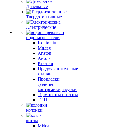
Дизельные
Твердотопливные
Электрические
водонагреватели
Kotitonttu
Мидея
Ariston
Аноды
Кнопки
Предохранительные
клапана
Прокладки,
фланцы,
контргайки, трубки
Термостаты и платы
ТЭНы
колонки
котлы
Midea