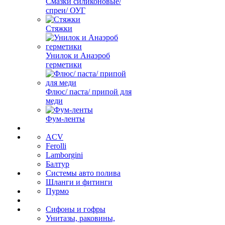
Смазки силиконовые/
спреи/ ОУГ
Стяжки
Унилок и Анаэроб
герметики
Флюс/ паста/ припой для
меди
Фум-ленты
ACV
Ferolli
Lamborgini
Балтур
Системы авто полива
Шланги и фитинги
Пурмо
Сифоны и гофры
Унитазы, раковины,