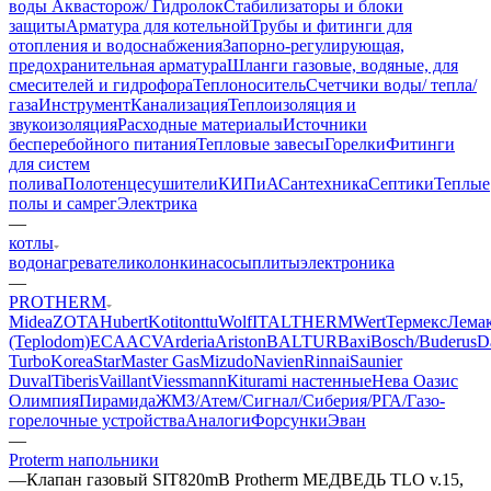
воды Аквасторож/ Гидролок
Стабилизаторы и блоки
защиты
Арматура для котельной
Трубы и фитинги для
отопления и водоснабжения
Запорно-регулирующая,
предохранительная арматура
Шланги газовые, водяные, для
смесителей и гидрофора
Теплоноситель
Счетчики воды/ тепла/
газа
Инструмент
Канализация
Теплоизоляция и
звукоизоляция
Расходные материалы
Источники
бесперебойного питания
Тепловые завесы
Горелки
Фитинги
для систем
полива
Полотенцесушители
КИПиА
Сантехника
Септики
Теплые
полы и самрег
Электрика
—
котлы
водонагреватели
колонки
насосы
плиты
электроника
—
PROTHERM
Midea
ZOTA
Hubert
Kotitonttu
Wolf
ITALTHERM
Wert
Термекс
Лема
(Teplodom)
ECA
ACV
Arderia
Ariston
BALTUR
Baxi
Bosch/Buderus
D
Turbo
KoreaStar
Master Gas
Mizudo
Navien
Rinnai
Saunier
Duval
Tiberis
Vaillant
Viessmann
Кiturami настенные
Нева
Оазис
Олимпия
Пирамида
ЖМЗ/Атем/Сигнал/Сиберия/РГА/Газо-
горелочные устройства
Aналоги
Форсунки
Эван
—
Proterm напольники
—
Клапан газовый SIT820mB Protherm МЕДВЕДЬ TLO v.15,