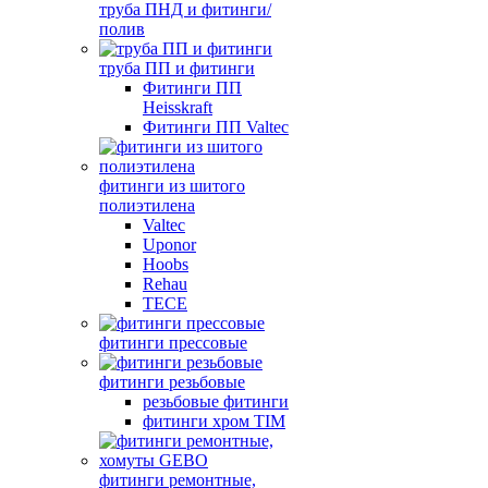
труба ПНД и фитинги/
полив
труба ПП и фитинги
Фитинги ПП
Heisskraft
Фитинги ПП Valtec
фитинги из шитого
полиэтилена
Valtec
Uponor
Hoobs
Rehau
TECE
фитинги прессовые
фитинги резьбовые
резьбовые фитинги
фитинги хром TIM
фитинги ремонтные,