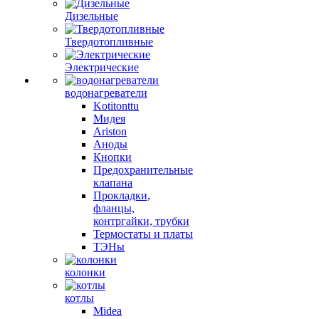
Дизельные
Твердотопливные
Электрические
водонагреватели
Kotitonttu
Мидея
Ariston
Аноды
Кнопки
Предохранительные
клапана
Прокладки,
фланцы,
контргайки, трубки
Термостаты и платы
ТЭНы
колонки
котлы
Midea