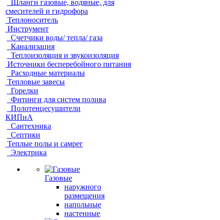
Шланги газовые, водяные, для
смесителей и гидрофора
Теплоноситель
Инструмент
Счетчики воды/ тепла/ газа
Канализация
Теплоизоляция и звукоизоляция
Источники бесперебойного питания
Расходные материалы
Тепловые завесы
Горелки
Фитинги для систем полива
Полотенцесушители
КИПиА
Сантехника
Септики
Теплые полы и самрег
Электрика
Газовые
наружного
размещения
напольные
настенные