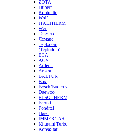
ZOTA
Hubert
Kotitonttu
Wolf
ITALTHERM
Wert
Термекс
Лемакс
Teplocom
(Teplodom)
ECA
ACV
Arderia
Ariston
BALTUR
Baxi
Bosch/Buderus
Daewoo
ELSOTHERM
Ferroli
Fondital
Haier
IMMERGAS
Kiturami Turbo
KoreaStar