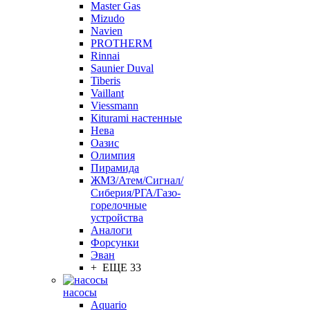
Master Gas
Mizudo
Navien
PROTHERM
Rinnai
Saunier Duval
Tiberis
Vaillant
Viessmann
Кiturami настенные
Нева
Оазис
Олимпия
Пирамида
ЖМЗ/Атем/Сигнал/
Сиберия/РГА/Газо-
горелочные
устройства
Aналоги
Форсунки
Эван
+ ЕЩЕ 33
насосы
Aquario