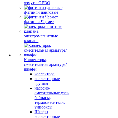
хомуты GEBO
фитинги цанговые
фитинги Чермет
электромагнитные
клапана
Коллекторы,
смесительная арматура/
шкафы
коллектора
коллекторные
группы
насосно-
смесительные узлы,
байпасы,
термосмесители,
унибоксы
Шкафы
коллекторные