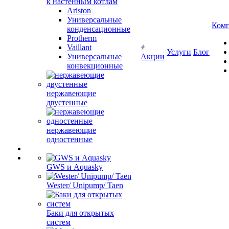
к настенным котлам
Ariston
Универсальные
Ком
конденсационные
Protherm
Vaillant
Услуги
Блог
Универсальные
Акции
конвекционные
нержавеющие
двустенные
нержавеющие
одностенные
GWS и Aquasky
Wester/ Unipump/ Taen
Баки для открытых
систем