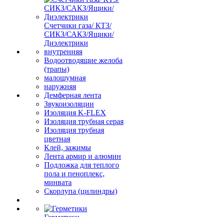
Счетчики газа/ КТЗ/
СИКЗ/САКЗ/Ящики/
Диэлектрики
внутренняя
Водоотводящие желоба
(трапы)
малошумная
наружняя
Демферная лента
Звукоизоляции
Изоляция K-FLEX
Изоляция трубная серая
Изоляция трубная
цветная
Клей, зажимы
Лента армир и алюмин
Подложка для теплого
пола и пеноплекс,
минвата
Скорлупа (цилиндры)