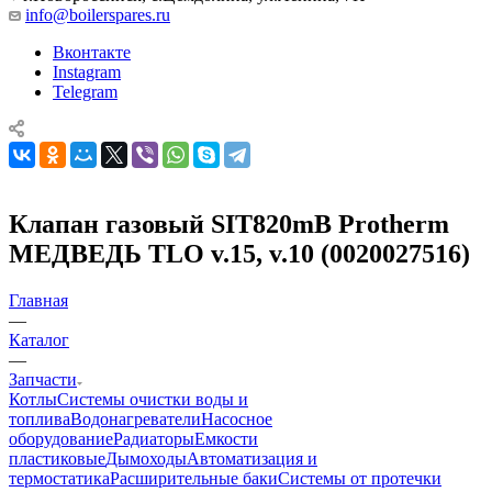
info@boilerspares.ru
Вконтакте
Instagram
Telegram
Клапан газовый SIT820mB Protherm
МЕДВЕДЬ TLO v.15, v.10 (0020027516)
Главная
—
Каталог
—
Запчасти
Котлы
Системы очистки воды и
топлива
Водонагреватели
Насосное
оборудование
Радиаторы
Емкости
пластиковые
Дымоходы
Автоматизация и
термостатика
Расширительные баки
Системы от протечки