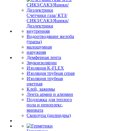
Счетчики газа/ КТЗ/
СИКЗ/САКЗ/Ящики/
Диэлектрики
внутренняя
Водоотводящие желоба
(трапы)
малошумная
наружняя
Демферная лента
Звукоизоляции
Изоляция K-FLEX
Изоляция трубная серая
Изоляция трубная
цветная
Клей, зажимы
Лента армир и алюмин
Подложка для теплого
пола и пеноплекс,
минвата
Скорлупа (цилиндры)