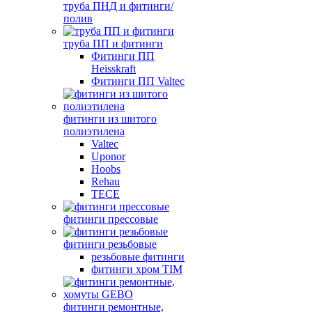
труба ПНД и фитинги/
полив
труба ПП и фитинги
Фитинги ПП
Heisskraft
Фитинги ПП Valtec
фитинги из шитого
полиэтилена
Valtec
Uponor
Hoobs
Rehau
TECE
фитинги прессовые
фитинги резьбовые
резьбовые фитинги
фитинги хром TIM
фитинги ремонтные,