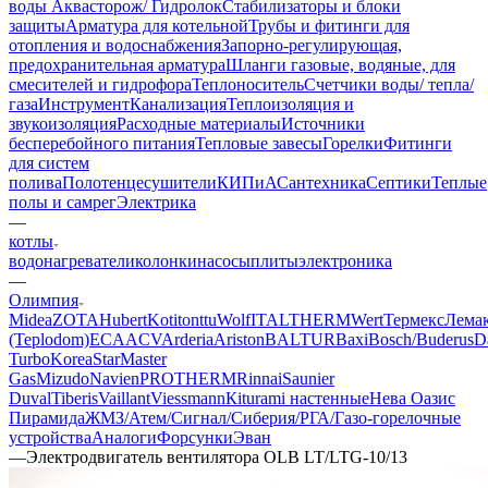
воды Аквасторож/ Гидролок
Стабилизаторы и блоки
защиты
Арматура для котельной
Трубы и фитинги для
отопления и водоснабжения
Запорно-регулирующая,
предохранительная арматура
Шланги газовые, водяные, для
смесителей и гидрофора
Теплоноситель
Счетчики воды/ тепла/
газа
Инструмент
Канализация
Теплоизоляция и
звукоизоляция
Расходные материалы
Источники
бесперебойного питания
Тепловые завесы
Горелки
Фитинги
для систем
полива
Полотенцесушители
КИПиА
Сантехника
Септики
Теплые
полы и самрег
Электрика
—
котлы
водонагреватели
колонки
насосы
плиты
электроника
—
Олимпия
Midea
ZOTA
Hubert
Kotitonttu
Wolf
ITALTHERM
Wert
Термекс
Лема
(Teplodom)
ECA
ACV
Arderia
Ariston
BALTUR
Baxi
Bosch/Buderus
D
Turbo
KoreaStar
Master
Gas
Mizudo
Navien
PROTHERM
Rinnai
Saunier
Duval
Tiberis
Vaillant
Viessmann
Кiturami настенные
Нева
Оазис
Пирамида
ЖМЗ/Атем/Сигнал/Сиберия/РГА/Газо-горелочные
устройства
Aналоги
Форсунки
Эван
—
Электродвигатель вентилятора OLB LT/LTG-10/13