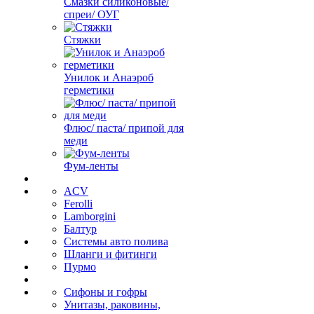
Смазки силиконовые/
спреи/ ОУГ
Стяжки
Унилок и Анаэроб
герметики
Флюс/ паста/ припой для
меди
Фум-ленты
ACV
Ferolli
Lamborgini
Балтур
Системы авто полива
Шланги и фитинги
Пурмо
Сифоны и гофры
Унитазы, раковины,