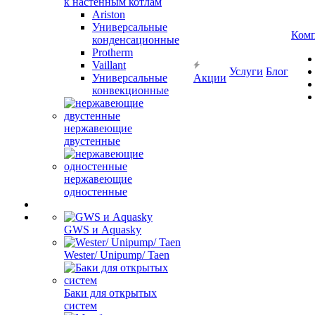
к настенным котлам
Ariston
Универсальные
Ком
конденсационные
Protherm
Vaillant
Услуги
Блог
Универсальные
Акции
конвекционные
нержавеющие
двустенные
нержавеющие
одностенные
GWS и Aquasky
Wester/ Unipump/ Taen
Баки для открытых
систем