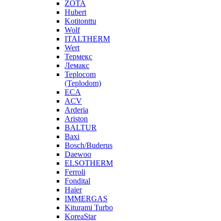
ZOTA
Hubert
Kotitonttu
Wolf
ITALTHERM
Wert
Термекс
Лемакс
Teplocom
(Teplodom)
ECA
ACV
Arderia
Ariston
BALTUR
Baxi
Bosch/Buderus
Daewoo
ELSOTHERM
Ferroli
Fondital
Haier
IMMERGAS
Kiturami Turbo
KoreaStar