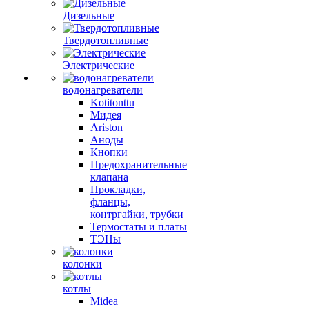
Дизельные
Твердотопливные
Электрические
водонагреватели
Kotitonttu
Мидея
Ariston
Аноды
Кнопки
Предохранительные
клапана
Прокладки,
фланцы,
контргайки, трубки
Термостаты и платы
ТЭНы
колонки
котлы
Midea