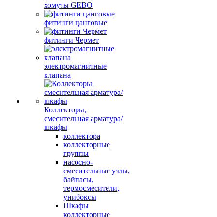
хомуты GEBO
фитинги цанговые
фитинги Чермет
электромагнитные
клапана
Коллекторы,
смесительная арматура/
шкафы
коллектора
коллекторные
группы
насосно-
смесительные узлы,
байпасы,
термосмесители,
унибоксы
Шкафы
коллекторные