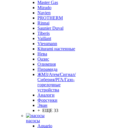
Master Gas
Mizudo
Navien
PROTHERM
Rinnai
Saunier Duval
Tiberis
Vaillant
Viessmann
Кiturami настенные
Нева
Оазис
Олимпия
Пирамида
ЖМЗ/Атем/Сигнал/
Сиберия/РГА/Газо-
горелочные
устройства
Aналоги
Форсунки
Эван
+ ЕЩЕ 33
насосы
Aquario