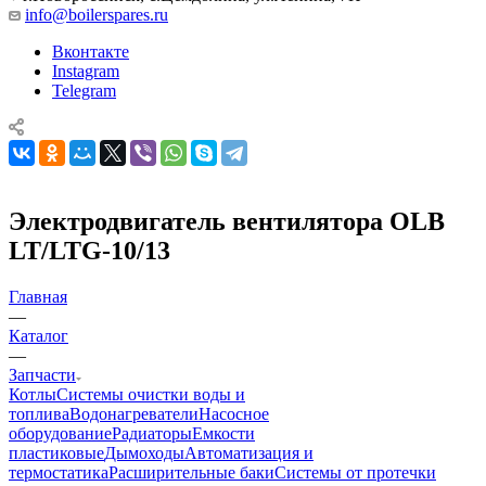
info@boilerspares.ru
Вконтакте
Instagram
Telegram
Электродвигатель вентилятора OLB
LT/LTG-10/13
Главная
—
Каталог
—
Запчасти
Котлы
Системы очистки воды и
топлива
Водонагреватели
Насосное
оборудование
Радиаторы
Емкости
пластиковые
Дымоходы
Автоматизация и
термостатика
Расширительные баки
Системы от протечки