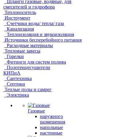
Шланги газовые, водяные, для
смесителей и гидрофора
Теплоноситель
Инструмент
Счетчики воды/ тепла/ газа
Канализация
Теплоизоляция и звукоизоляция
Источники бесперебойного питания
Расходные материалы
Тепловые завесы
Горелки
Фитинги для систем полива
Полотенцесушители
КИПиА
Сантехника
Септики
Теплые полы и самрег
Электрика
Газовые
наружного
размещения
напольные
настенные